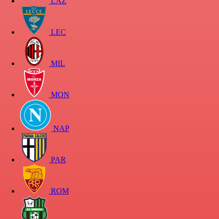
LAZ
LEC
MIL
MON
NAP
PAR
ROM