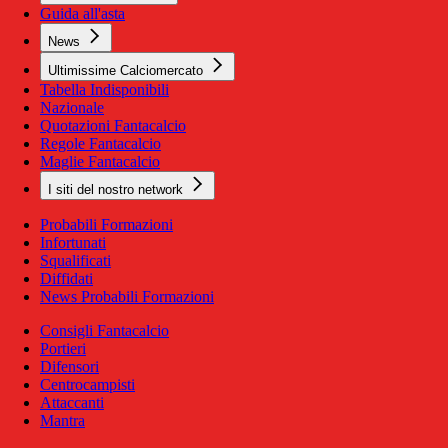
Guida all'asta
News
Ultimissime Calciomercato
Tabella Indisponibili
Nazionale
Quotazioni Fantacalcio
Regole Fantacalcio
Maglie Fantacalcio
I siti del nostro network
Probabili Formazioni
Infortunati
Squalificati
Diffidati
News Probabili Formazioni
Consigli Fantacalcio
Portieri
Difensori
Centrocampisti
Attaccanti
Mantra