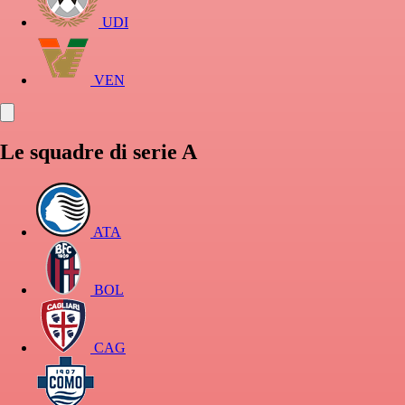
UDI
VEN
Le squadre di serie A
ATA
BOL
CAG