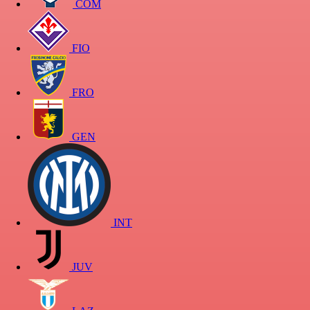
COM
FIO
FRO
GEN
INT
JUV