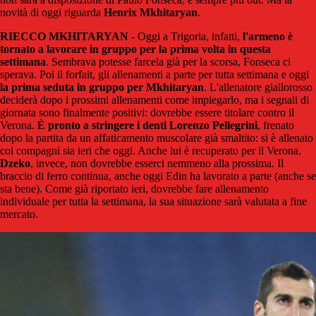
novità di oggi riguarda
Henrix Mkhitaryan
.
RIECCO MKHITARYAN
- Oggi a Trigoria, infatti,
l'armeno è
tornato a lavorare in gruppo per la prima volta in questa
settimana
. Sembrava potesse farcela già per la scorsa, Fonseca ci
sperava. Poi il forfait, gli allenamenti a parte per tutta settimana e oggi
la prima seduta in gruppo per Mkhitaryan
. L'allenatore giallorosso
deciderà dopo i prossimi allenamenti come impiegarlo, ma i segnali di
giornata sono finalmente positivi: dovrebbe essere titolare contro il
Verona.
È pronto a stringere i denti Lorenzo Pellegrini
, frenato
dopo la partita da un affaticamento muscolare già smaltito: si è allenato
coi compagni sia ieri che oggi. Anche lui è recuperato per il Verona.
Dzeko
, invece, non dovrebbe esserci nemmeno alla prossima. Il
braccio di ferro continua, anche oggi Edin ha lavorato a parte (anche se
sta bene). Come già riportato ieri, dovrebbe fare allenamento
individuale per tutta la settimana, la sua situazione sarà valutata a fine
mercato.