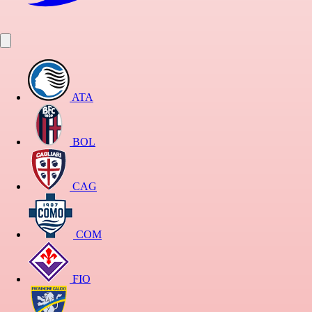
ATA
BOL
CAG
COM
FIO