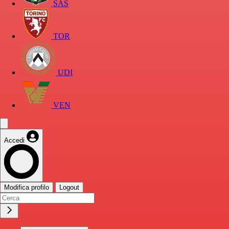
SAS
TOR
UDI
VEN
Accedi
Modifica profilo
Logout