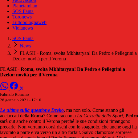
Padovasport
Pianetamilan
SOS Fanta
Toronews
Tuttobolognaweb
Violanews
SOS Fanta
News
FLASH - Roma, svolta Mkhitaryan! Da Pedro e Pellegrini a
Dzeko: novità per il Verona
FLASH - Roma, svolta Mkhitaryan! Da Pedro e Pellegrini a
Dzeko: novità per il Verona
Fabrizio Romano
28 gennaio 2021 - 17:10
Le ultime sulla questione Dzeko
, ma non solo. Come stanno gli
acciaccati della
Roma
? Come racconta
La Gazzetta dello Sport
,
Pedro
sarà out anche contro il Verona perché le sue condizioni rimangono
precarie. Non verranno corsi rischi con lo spagnolo, che anche oggi ha
lavorato a parte e va verso un altro forfait. Salvo clamorose sorprese
non sarà a disposizione di Paulo Fonseca, è sempre più out. Ma la