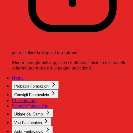
per installare la App sul tuo Iphone.
Mentre navighi nell'app, scorri il dito da sinistra a destra dello
schermo per tornare alle pagine precedenti
Home
Probabili Formazioni
Consigli Fantacalcio
Chi schierare
Scambi Fantacalcio
Ultime dai Campi
Voti Fantacalcio
Asta Fantacalcio