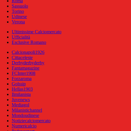
Roma
Sassuolo
Torino
Udinese
Verona
Ultimissime Calciomercato
Ufficialità
Esclusive Romano
Calcionapoli1926
Cittaceleste
Derbyderbyderby
Fantamagazine
FCInter1908
Forzaroma
Golssip
Hellas1903
Ilmilanista
Juvenews
Mediagol
Milanistichannel
Mondoudinese
Notiziecalciomercato
Numericalcio