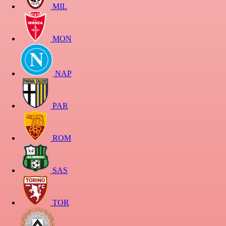
MIL
MON
NAP
PAR
ROM
SAS
TOR