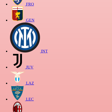
FRO
GEN
INT
JUV
LAZ
LEC