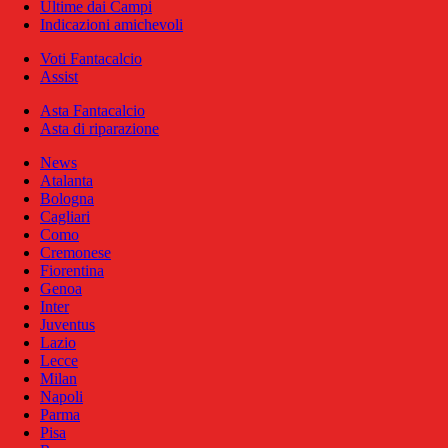
Ultime dai Campi
Indicazioni amichevoli
Voti Fantacalcio
Assist
Asta Fantacalcio
Asta di riparazione
News
Atalanta
Bologna
Cagliari
Como
Cremonese
Fiorentina
Genoa
Inter
Juventus
Lazio
Lecce
Milan
Napoli
Parma
Pisa