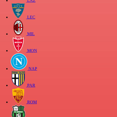
LAZ
LEC
MIL
MON
NAP
PAR
ROM