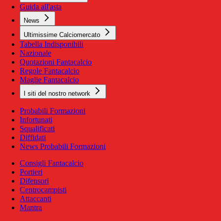
Guida all'asta
News
Ultimissime Calciomercato
Tabella Indisponibili
Nazionale
Quotazioni Fantacalcio
Regole Fantacalcio
Maglie Fantacalcio
I siti del nostro network
Probabili Formazioni
Infortunati
Squalificati
Diffidati
News Probabili Formazioni
Consigli Fantacalcio
Portieri
Difensori
Centrocampisti
Attaccanti
Mantra