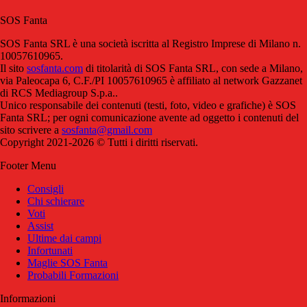
SOS Fanta
SOS Fanta SRL è una società iscritta al Registro Imprese di Milano n.
10057610965.
Il sito
sosfanta.com
di titolarità di SOS Fanta SRL, con sede a Milano,
via Paleocapa 6, C.F./PI 10057610965 è affiliato al network Gazzanet
di RCS Mediagroup S.p.a..
Unico responsabile dei contenuti (testi, foto, video e grafiche) è SOS
Fanta SRL; per ogni comunicazione avente ad oggetto i contenuti del
sito scrivere a
sosfanta@gmail.com
Copyright 2021-2026 © Tutti i diritti riservati.
Footer Menu
Consigli
Chi schierare
Voti
Assist
Ultime dai campi
Infortunati
Maglie SOS Fanta
Probabili Formazioni
Informazioni