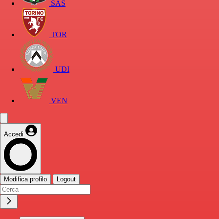
SAS
TOR
UDI
VEN
Accedi
Modifica profilo
Logout