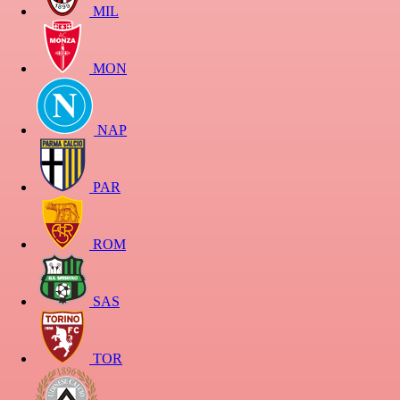
MIL
MON
NAP
PAR
ROM
SAS
TOR