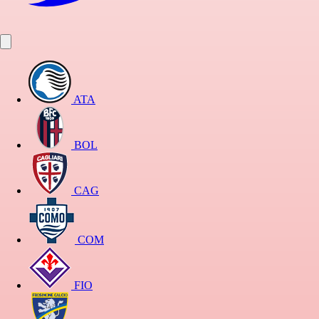
ATA
BOL
CAG
COM
FIO