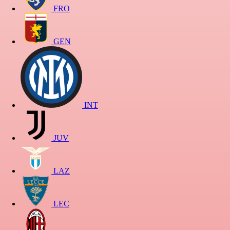
FRO
GEN
INT
JUV
LAZ
LEC