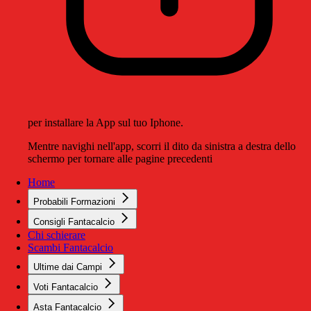
per installare la App sul tuo Iphone.
Mentre navighi nell'app, scorri il dito da sinistra a destra dello
schermo per tornare alle pagine precedenti
Home
Probabili Formazioni
Consigli Fantacalcio
Chi schierare
Scambi Fantacalcio
Ultime dai Campi
Voti Fantacalcio
Asta Fantacalcio