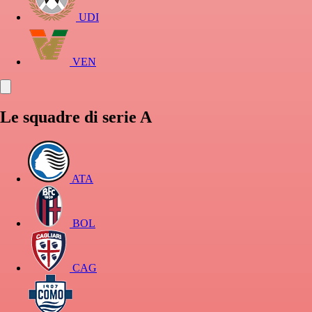
UDI
VEN
Le squadre di serie A
ATA
BOL
CAG