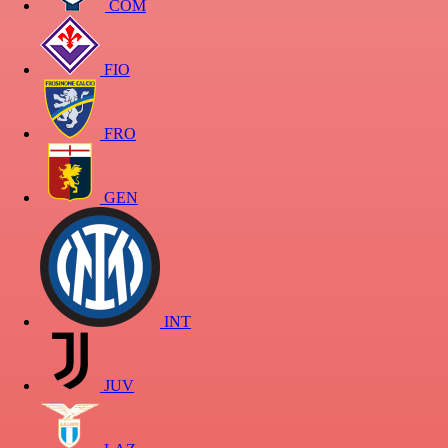
COM
FIO
FRO
GEN
INT
JUV