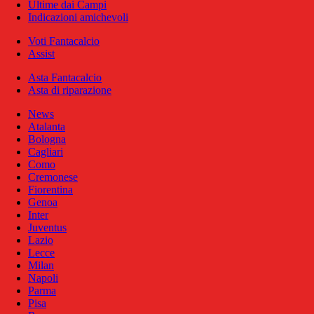
Ultime dai Campi
Indicazioni amichevoli
Voti Fantacalcio
Assist
Asta Fantacalcio
Asta di riparazione
News
Atalanta
Bologna
Cagliari
Como
Cremonese
Fiorentina
Genoa
Inter
Juventus
Lazio
Lecce
Milan
Napoli
Parma
Pisa