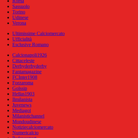
Roma
Sassuolo
Torino
Udinese
Verona
Ultimissime Calciomercato
Ufficialità
Esclusive Romano
Calcionapoli1926
Cittaceleste
Derbyderbyderby
Fantamagazine
FCInter1908
Forzaroma
Golssip
Hellas1903
Ilmilanista
Juvenews
Mediagol
Milanistichannel
Mondoudinese
Notiziecalciomercato
Numericalcio