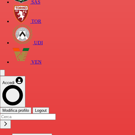
SAS
TOR
UDI
VEN
Accedi
Modifica profilo
Logout