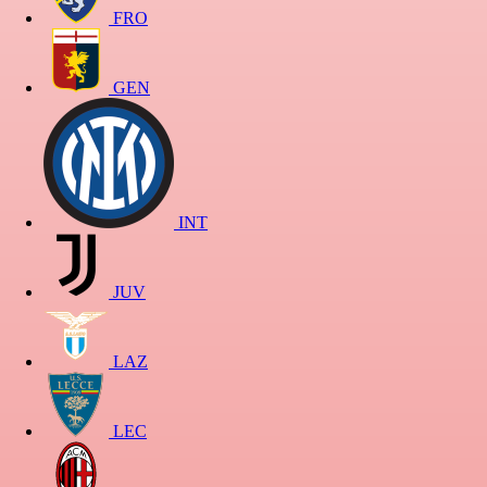
FRO
GEN
INT
JUV
LAZ
LEC