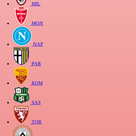
MIL
MON
NAP
PAR
ROM
SAS
TOR