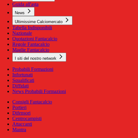
Guida all'asta
News
Ultimissime Calciomercato
Tabella Indisponibili
Nazionale
Quotazioni Fantacalcio
Regole Fantacalcio
Maglie Fantacalcio
I siti del nostro network
Probabili Formazioni
Infortunati
Squalificati
Diffidati
News Probabili Formazioni
Consigli Fantacalcio
Portieri
Difensori
Centrocampisti
Attaccanti
Mantra