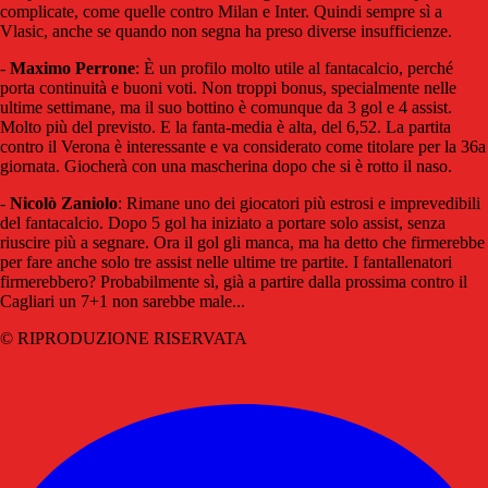
complicate, come quelle contro Milan e Inter. Quindi sempre sì a
Vlasic, anche se quando non segna ha preso diverse insufficienze.
-
Maximo Perrone
: È un profilo molto utile al fantacalcio, perché
porta continuità e buoni voti. Non troppi bonus, specialmente nelle
ultime settimane, ma il suo bottino è comunque da 3 gol e 4 assist.
Molto più del previsto. E la fanta-media è alta, del 6,52. La partita
contro il Verona è interessante e va considerato come titolare per la 36a
giornata. Giocherà con una mascherina dopo che si è rotto il naso.
-
Nicolò Zaniolo
: Rimane uno dei giocatori più estrosi e imprevedibili
del fantacalcio. Dopo 5 gol ha iniziato a portare solo assist, senza
riuscire più a segnare. Ora il gol gli manca, ma ha detto che firmerebbe
per fare anche solo tre assist nelle ultime tre partite. I fantallenatori
firmerebbero? Probabilmente sì, già a partire dalla prossima contro il
Cagliari un 7+1 non sarebbe male...
© RIPRODUZIONE RISERVATA