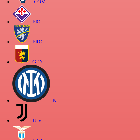
COM
FIO
FRO
GEN
INT
JUV