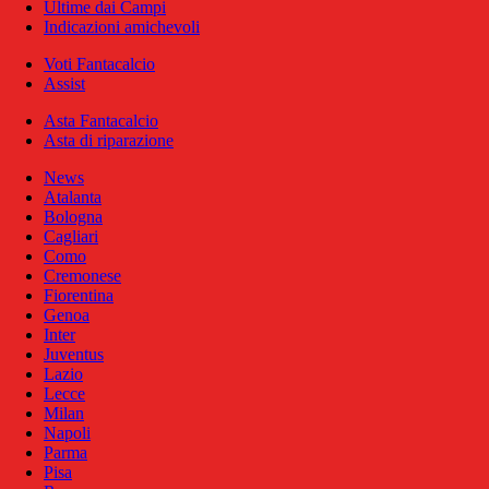
Ultime dai Campi
Indicazioni amichevoli
Voti Fantacalcio
Assist
Asta Fantacalcio
Asta di riparazione
News
Atalanta
Bologna
Cagliari
Como
Cremonese
Fiorentina
Genoa
Inter
Juventus
Lazio
Lecce
Milan
Napoli
Parma
Pisa