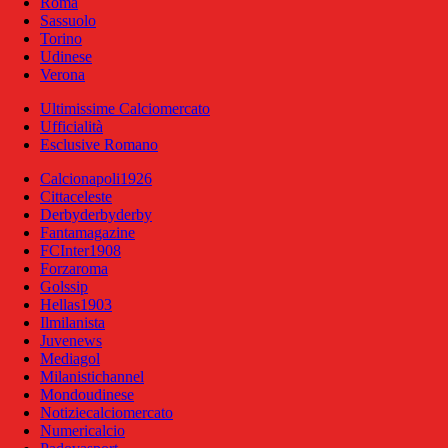
Roma
Sassuolo
Torino
Udinese
Verona
Ultimissime Calciomercato
Ufficialità
Esclusive Romano
Calcionapoli1926
Cittaceleste
Derbyderbyderby
Fantamagazine
FCInter1908
Forzaroma
Golssip
Hellas1903
Ilmilanista
Juvenews
Mediagol
Milanistichannel
Mondoudinese
Notiziecalciomercato
Numericalcio