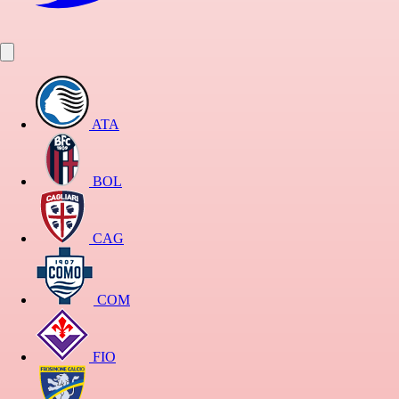
ATA
BOL
CAG
COM
FIO