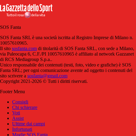
SOS Fanta
SOS Fanta SRL è una società iscritta al Registro Imprese di Milano n.
10057610965.
Il sito
sosfanta.com
di titolarità di SOS Fanta SRL, con sede a Milano,
via Paleocapa 6, C.F./PI 10057610965 è affiliato al network Gazzanet
di RCS Mediagroup S.p.a..
Unico responsabile dei contenuti (testi, foto, video e grafiche) è SOS
Fanta SRL; per ogni comunicazione avente ad oggetto i contenuti del
sito scrivere a
sosfanta@gmail.com
Copyright 2021-2026 © Tutti i diritti riservati.
Footer Menu
Consigli
Chi schierare
Voti
Assist
Ultime dai campi
Infortunati
Maglie SOS Fanta