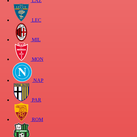
LAZ
LEC
MIL
MON
NAP
PAR
ROM