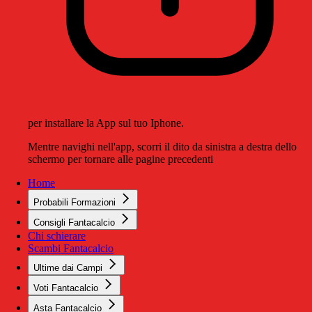
per installare la App sul tuo Iphone.
Mentre navighi nell'app, scorri il dito da sinistra a destra dello
schermo per tornare alle pagine precedenti
Home
Probabili Formazioni
Consigli Fantacalcio
Chi schierare
Scambi Fantacalcio
Ultime dai Campi
Voti Fantacalcio
Asta Fantacalcio