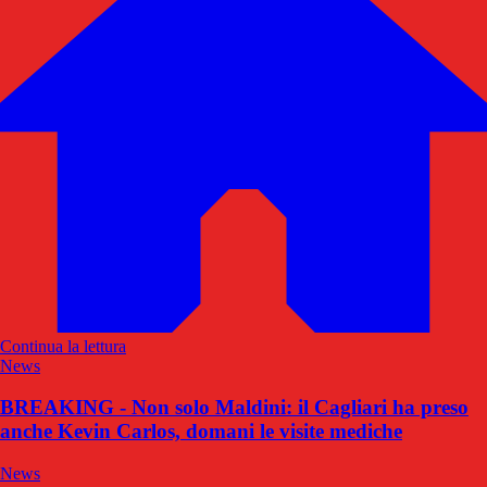
Continua la lettura
News
BREAKING - Non solo Maldini: il Cagliari ha preso
anche Kevin Carlos, domani le visite mediche
News