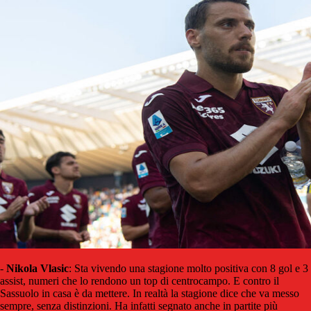
-
Nikola Vlasic
: Sta vivendo una stagione molto positiva con 8 gol e 3
assist, numeri che lo rendono un top di centrocampo. E contro il
Sassuolo in casa è da mettere. In realtà la stagione dice che va messo
sempre, senza distinzioni. Ha infatti segnato anche in partite più