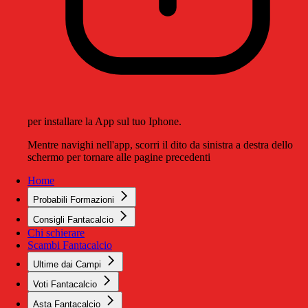
per installare la App sul tuo Iphone.
Mentre navighi nell'app, scorri il dito da sinistra a destra dello
schermo per tornare alle pagine precedenti
Home
Probabili Formazioni
Consigli Fantacalcio
Chi schierare
Scambi Fantacalcio
Ultime dai Campi
Voti Fantacalcio
Asta Fantacalcio