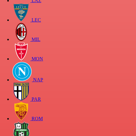
LAZ
LEC
MIL
MON
NAP
PAR
ROM