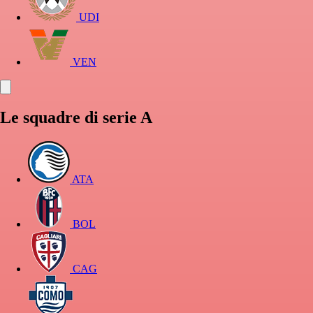
UDI
VEN
Le squadre di serie A
ATA
BOL
CAG