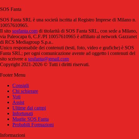
SOS Fanta
SOS Fanta SRL è una società iscritta al Registro Imprese di Milano n.
10057610965.
Il sito
sosfanta.com
di titolarità di SOS Fanta SRL, con sede a Milano,
via Paleocapa 6, C.F./PI 10057610965 è affiliato al network Gazzanet
di RCS Mediagroup S.p.a..
Unico responsabile dei contenuti (testi, foto, video e grafiche) è SOS
Fanta SRL; per ogni comunicazione avente ad oggetto i contenuti del
sito scrivere a
sosfanta@gmail.com
Copyright 2021-2026 © Tutti i diritti riservati.
Footer Menu
Consigli
Chi schierare
Voti
Assist
Ultime dai campi
Infortunati
Maglie SOS Fanta
Probabili Formazioni
Informazioni