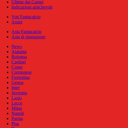
Ultime dai Campi
Indicazioni amichevoli
Voti Fantacalcio
Assist
Asta Fantacalcio
Asta di riparazione
News
Atalanta
Bologna
Cagliari
Como
Cremonese
Fiorentina
Genoa
Inter
Juventus
Lazio
Lecce
Milan
Napoli
Parma
Pisa