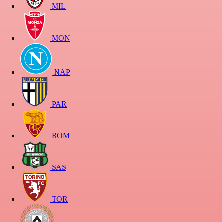
MIL
MON
NAP
PAR
ROM
SAS
TOR