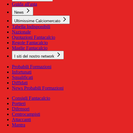
Guida all'asta
News
Ultimissime Calciomercato
Tabella Indisponibili
Nazionale
Quotazioni Fantacalcio
Regole Fantacalcio
Maglie Fantacalcio
I siti del nostro network
Probabili Formazioni
Infortunati
Squalificati
Diffidati
News Probabili Formazioni
Consigli Fantacalcio
Portieri
Difensori
Centrocampisti
Attaccanti
Mantra