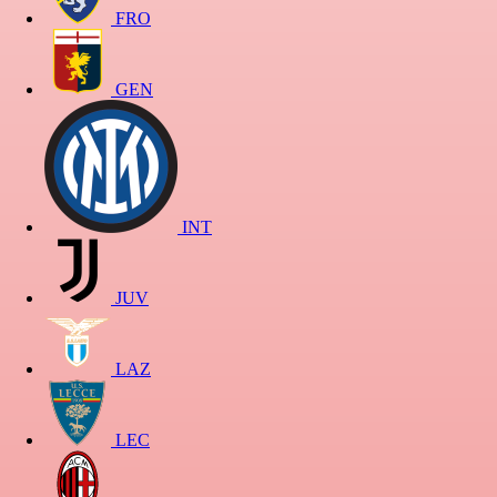
FRO
GEN
INT
JUV
LAZ
LEC