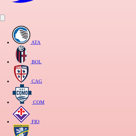
ATA
BOL
CAG
COM
FIO