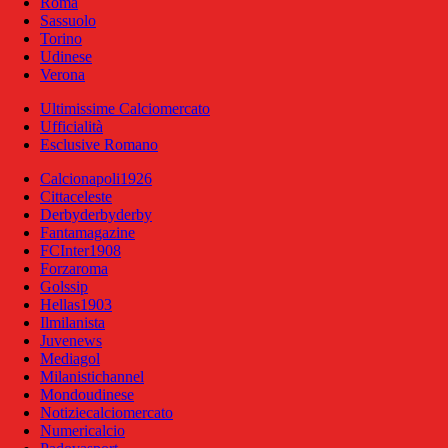
Roma
Sassuolo
Torino
Udinese
Verona
Ultimissime Calciomercato
Ufficialità
Esclusive Romano
Calcionapoli1926
Cittaceleste
Derbyderbyderby
Fantamagazine
FCInter1908
Forzaroma
Golssip
Hellas1903
Ilmilanista
Juvenews
Mediagol
Milanistichannel
Mondoudinese
Notiziecalciomercato
Numericalcio