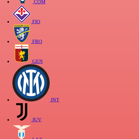
COM
FIO
FRO
GEN
INT
JUV