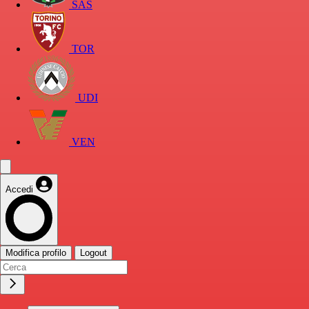
SAS
TOR
UDI
VEN
Accedi
Modifica profilo
Logout