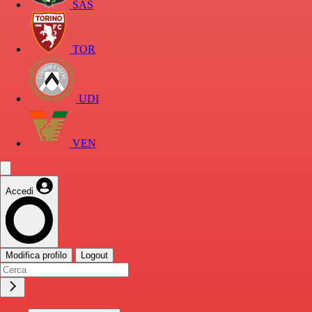
SAS
TOR
UDI
VEN
Accedi
Modifica profilo
Logout