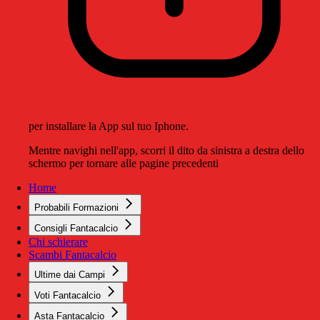
per installare la App sul tuo Iphone.
Mentre navighi nell'app, scorri il dito da sinistra a destra dello
schermo per tornare alle pagine precedenti
Home
Probabili Formazioni
Consigli Fantacalcio
Chi schierare
Scambi Fantacalcio
Ultime dai Campi
Voti Fantacalcio
Asta Fantacalcio