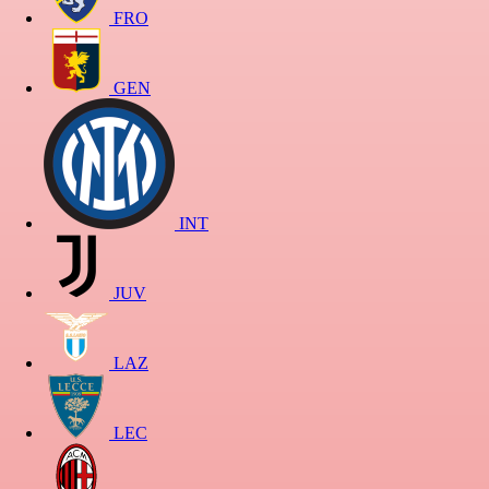
FRO
GEN
INT
JUV
LAZ
LEC