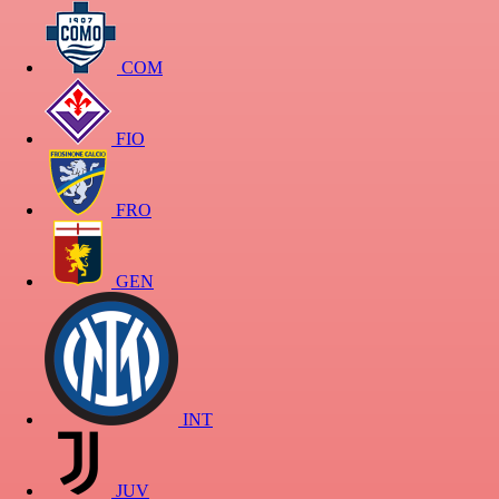
COM
FIO
FRO
GEN
INT
JUV