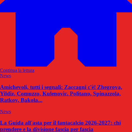
Continua la lettura
News
Amichevoli, tutti i segnali: Zaccagni c'è! Zhegrova,
Yildiz, Comuzzo, Kulenovic, Politano, Spinazzola,
Ratkov, Bakola...
News
La Guida all'asta per il fantacalcio 2026-2027: chi
prendere e la divisione fascia per fascia