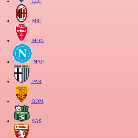
LEC
MIL
MON
NAP
PAR
ROM
SAS