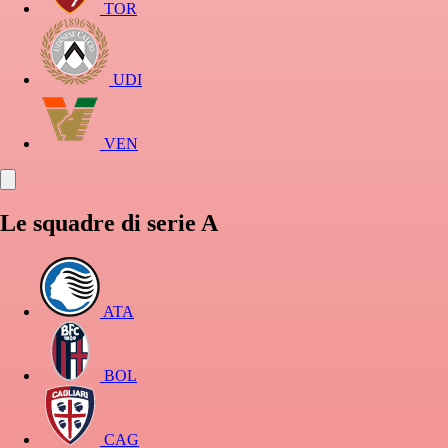
TOR
UDI
VEN
Le squadre di serie A
ATA
BOL
CAG