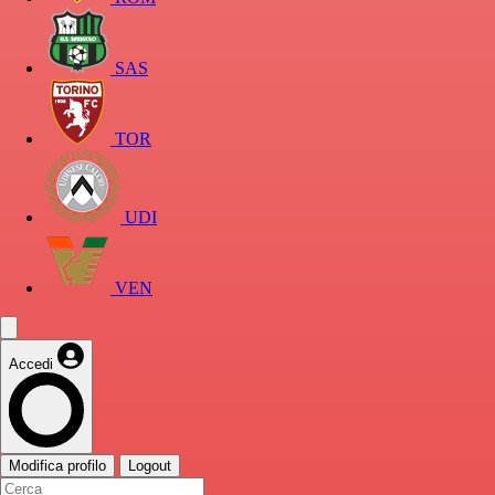
SAS
TOR
UDI
VEN
Accedi
Modifica profilo
Logout