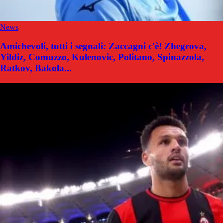
News
Amichevoli, tutti i segnali: Zaccagni c'è! Zhegrova,
Yildiz, Comuzzo, Kulenovic, Politano, Spinazzola,
Ratkov, Bakola...