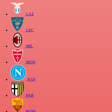
LAZ
LEC
MIL
MON
NAP
PAR
ROM