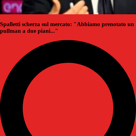
Spalletti scherza sul mercato: "Abbiamo prenotato un
pullman a due piani..."