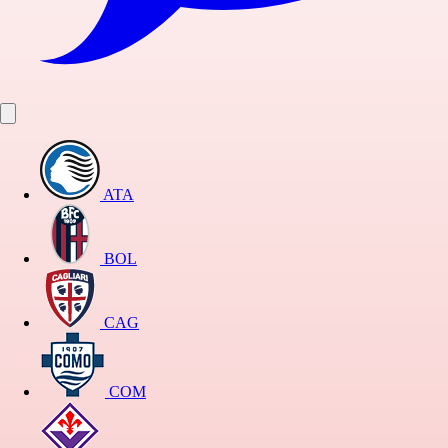
ATA
BOL
CAG
COM