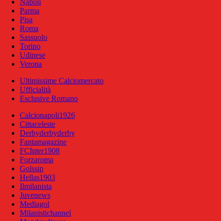
Napoli
Parma
Pisa
Roma
Sassuolo
Torino
Udinese
Verona
Ultimissime Calciomercato
Ufficialità
Esclusive Romano
Calcionapoli1926
Cittaceleste
Derbyderbyderby
Fantamagazine
FCInter1908
Forzaroma
Golssip
Hellas1903
Ilmilanista
Juvenews
Mediagol
Milanistichannel