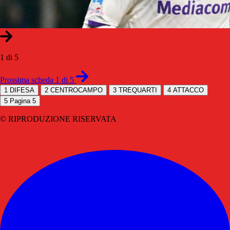
1 di 5
Prossima scheda 1 di 5
1
DIFESA
2
CENTROCAMPO
3
TREQUARTI
4
ATTACCO
5
Pagina 5
© RIPRODUZIONE RISERVATA