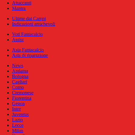
Attaccanti
Mantra
Ultime dai Campi
Indicazioni amichevoli
Voti Fantacalcio
Assist
Asta Fantacalcio
Asta di riparazione
News
Atalanta
Bologna
Cagliari
Como
Cremonese
Fiorentina
Genoa
Inter
Juventus
Lazio
Lecce
Milan