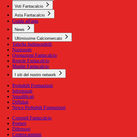
Voti Fantacalcio
Asta Fantacalcio
Guida all'asta
News
Ultimissime Calciomercato
Tabella Indisponibili
Nazionale
Quotazioni Fantacalcio
Regole Fantacalcio
Maglie Fantacalcio
I siti del nostro network
Probabili Formazioni
Infortunati
Squalificati
Diffidati
News Probabili Formazioni
Consigli Fantacalcio
Portieri
Difensori
Centrocampisti