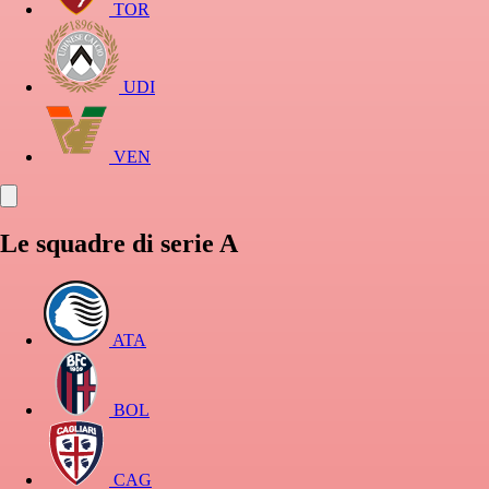
TOR
UDI
VEN
Le squadre di serie A
ATA
BOL
CAG