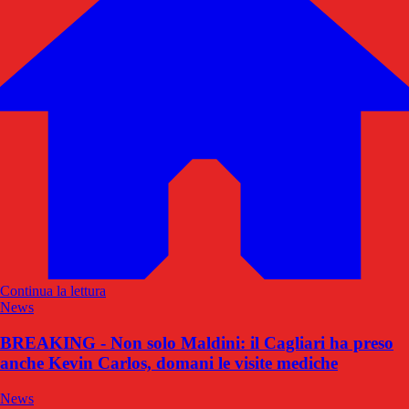
Continua la lettura
News
BREAKING - Non solo Maldini: il Cagliari ha preso
anche Kevin Carlos, domani le visite mediche
News