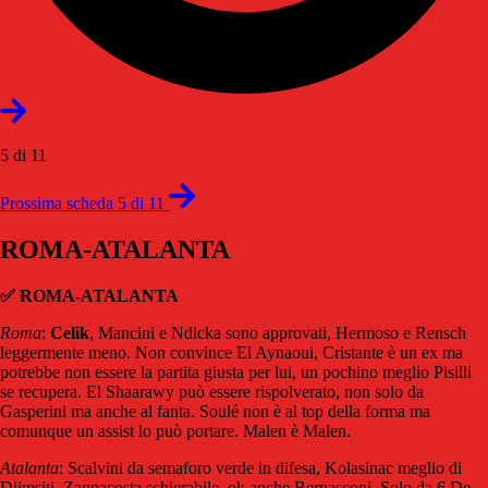
5 di 11
Prossima scheda 5 di 11
ROMA-ATALANTA
✅
ROMA-ATALANTA
Roma
:
Celik
, Mancini e Ndicka sono approvati, Hermoso e Rensch
leggermente meno. Non convince El Aynaoui, Cristante è un ex ma
potrebbe non essere la partita giusta per lui, un pochino meglio Pisilli
se recupera. El Shaarawy può essere rispolverato, non solo da
Gasperini ma anche al fanta. Soulé non è al top della forma ma
comunque un assist lo può portare. Malen è Malen.
Atalanta
: Scalvini da semaforo verde in difesa, Kolasinac meglio di
Djimsiti. Zappacosta schierabile, ok anche Bernasconi. Solo da 6 De