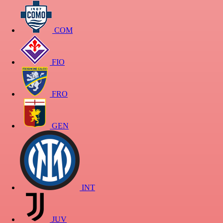
COM
FIO
FRO
GEN
INT
JUV