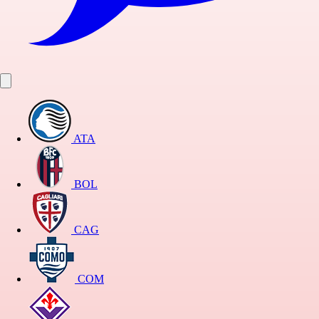
ATA
BOL
CAG
COM