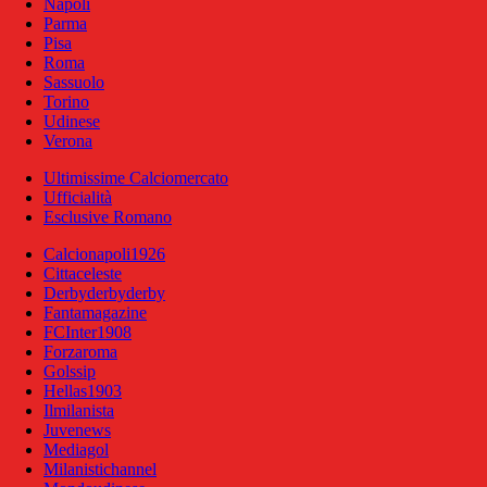
Napoli
Parma
Pisa
Roma
Sassuolo
Torino
Udinese
Verona
Ultimissime Calciomercato
Ufficialità
Esclusive Romano
Calcionapoli1926
Cittaceleste
Derbyderbyderby
Fantamagazine
FCInter1908
Forzaroma
Golssip
Hellas1903
Ilmilanista
Juvenews
Mediagol
Milanistichannel