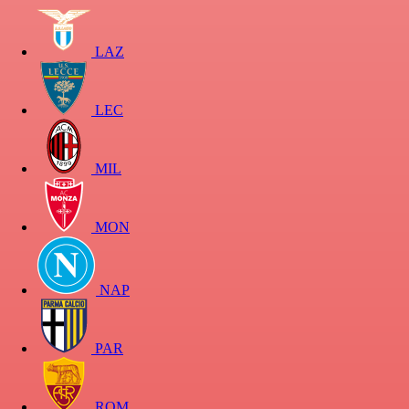
LAZ
LEC
MIL
MON
NAP
PAR
ROM