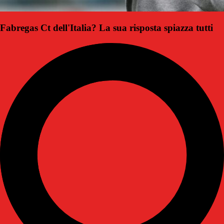
Fabregas Ct dell'Italia? La sua risposta spiazza tutti