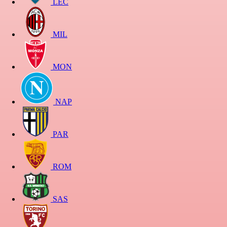
LEC
MIL
MON
NAP
PAR
ROM
SAS