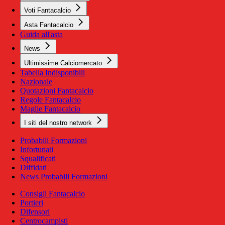
Voti Fantacalcio
Asta Fantacalcio
Guida all'asta
News
Ultimissime Calciomercato
Tabella Indisponibili
Nazionale
Quotazioni Fantacalcio
Regole Fantacalcio
Maglie Fantacalcio
I siti del nostro network
Probabili Formazioni
Infortunati
Squalificati
Diffidati
News Probabili Formazioni
Consigli Fantacalcio
Portieri
Difensori
Centrocampisti