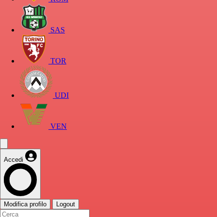
SAS
TOR
UDI
VEN
Accedi
Modifica profilo
Logout