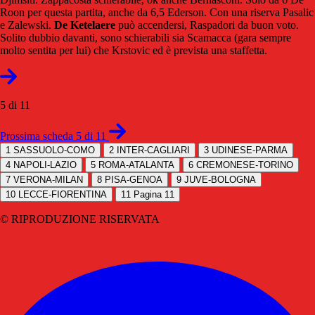
Roon per questa partita, anche da 6,5 Ederson. Con una riserva Pasalic
e Zalewski.
De Ketelaere
può accendersi, Raspadori da buon voto.
Solito dubbio davanti, sono schierabili sia Scamacca (gara sempre
molto sentita per lui) che Krstovic ed è prevista una staffetta.
5 di 11
Prossima scheda 5 di 11
1
SASSUOLO-COMO
2
INTER-CAGLIARI
3
UDINESE-PARMA
4
NAPOLI-LAZIO
5
ROMA-ATALANTA
6
CREMONESE-TORINO
7
VERONA-MILAN
8
PISA-GENOA
9
JUVE-BOLOGNA
10
LECCE-FIORENTINA
11
Pagina 11
© RIPRODUZIONE RISERVATA