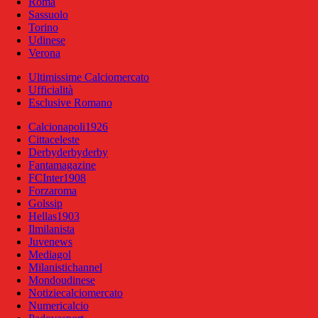
Roma
Sassuolo
Torino
Udinese
Verona
Ultimissime Calciomercato
Ufficialità
Esclusive Romano
Calcionapoli1926
Cittaceleste
Derbyderbyderby
Fantamagazine
FCInter1908
Forzaroma
Golssip
Hellas1903
Ilmilanista
Juvenews
Mediagol
Milanistichannel
Mondoudinese
Notiziecalciomercato
Numericalcio