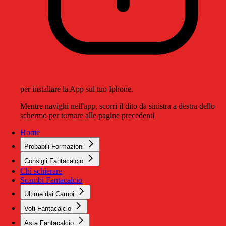
per installare la App sul tuo Iphone.
Mentre navighi nell'app, scorri il dito da sinistra a destra dello
schermo per tornare alle pagine precedenti
Home
Probabili Formazioni
Consigli Fantacalcio
Chi schierare
Scambi Fantacalcio
Ultime dai Campi
Voti Fantacalcio
Asta Fantacalcio