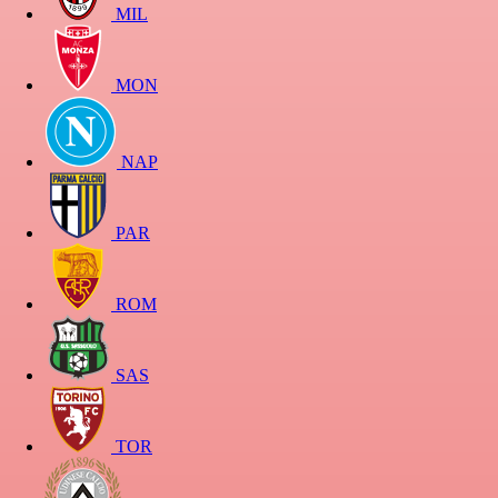
MIL
MON
NAP
PAR
ROM
SAS
TOR