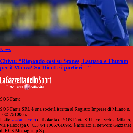
News
Chivu: “Rispondo così su Stones, Lautaro e Thuram
per il Monza! Su Diouf e i portieri…”
SOS Fanta
SOS Fanta SRL è una società iscritta al Registro Imprese di Milano n.
10057610965.
Il sito
sosfanta.com
di titolarità di SOS Fanta SRL, con sede a Milano,
via Paleocapa 6, C.F./PI 10057610965 è affiliato al network Gazzanet
di RCS Mediagroup S.p.a..