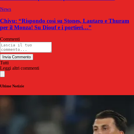
News
Chivu: “Rispondo così su Stones, Lautaro e Thuram
per il Monza! Su Diouf e i portieri…”
Commenti
Invia Commento
Tutti
Leggi altri commenti
Ultime Notizie