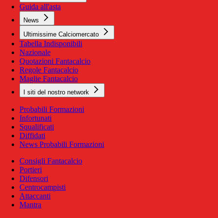
Guida all'asta
News
Ultimissime Calciomercato
Tabella Indisponibili
Nazionale
Quotazioni Fantacalcio
Regole Fantacalcio
Maglie Fantacalcio
I siti del nostro network
Probabili Formazioni
Infortunati
Squalificati
Diffidati
News Probabili Formazioni
Consigli Fantacalcio
Portieri
Difensori
Centrocampisti
Attaccanti
Mantra