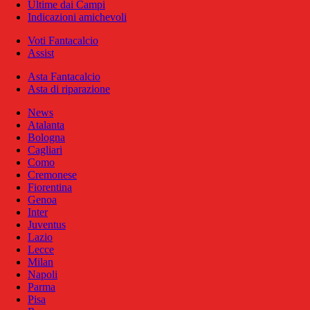
Ultime dai Campi
Indicazioni amichevoli
Voti Fantacalcio
Assist
Asta Fantacalcio
Asta di riparazione
News
Atalanta
Bologna
Cagliari
Como
Cremonese
Fiorentina
Genoa
Inter
Juventus
Lazio
Lecce
Milan
Napoli
Parma
Pisa