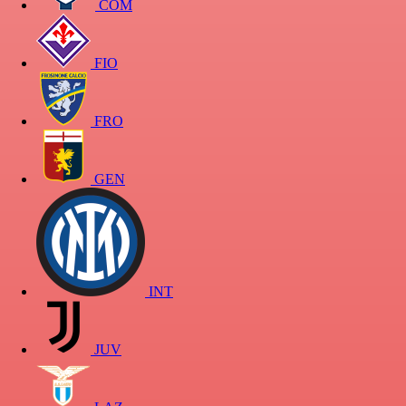
COM
FIO
FRO
GEN
INT
JUV