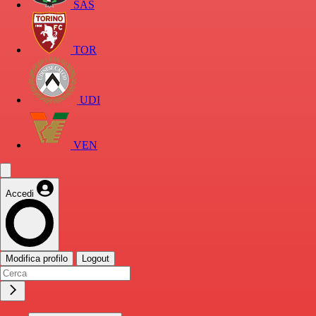
SAS
TOR
UDI
VEN
Accedi
Modifica profilo
Logout