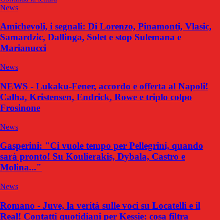
News
Amichevoli, i segnali: Di Lorenzo, Pinamonti, Vlasic,
Samardzic, Dallinga, Solet e stop Sulemana e
Marianucci
News
NEWS - Lukaku-Fener, accordo e offerta al Napoli!
Calha, Kristensen, Endrick, Rowe e triplo colpo
Frosinone
News
Gasperini: "Ci vuole tempo per Pellegrini, quando
sarà pronto! Su Koulierakis, Dybala, Castro e
Molina..."
News
Romano - Juve, la verità sulle voci su Locatelli e il
Real! Contatti quotidiani per Kessie: cosa filtra