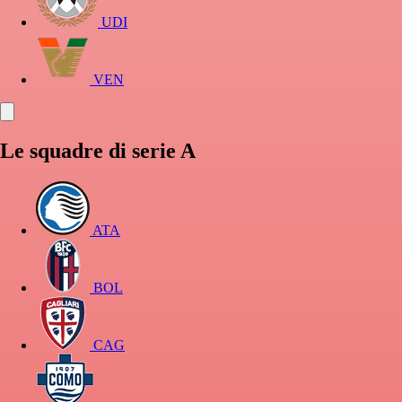
UDI
VEN
Le squadre di serie A
ATA
BOL
CAG