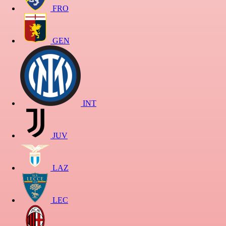
FRO
GEN
INT
JUV
LAZ
LEC