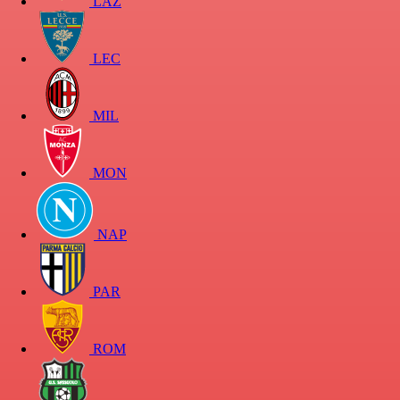
LAZ
LEC
MIL
MON
NAP
PAR
ROM