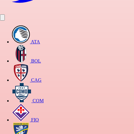
ATA
BOL
CAG
COM
FIO