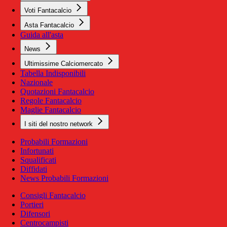
Voti Fantacalcio
Asta Fantacalcio
Guida all'asta
News
Ultimissime Calciomercato
Tabella Indisponibili
Nazionale
Quotazioni Fantacalcio
Regole Fantacalcio
Maglie Fantacalcio
I siti del nostro network
Probabili Formazioni
Infortunati
Squalificati
Diffidati
News Probabili Formazioni
Consigli Fantacalcio
Portieri
Difensori
Centrocampisti