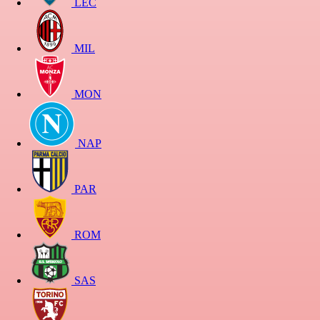
LEC
MIL
MON
NAP
PAR
ROM
SAS