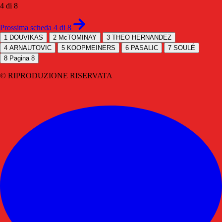
4 di 8
Prossima scheda 4 di 8
1
DOUVIKAS
2
McTOMINAY
3
THEO HERNANDEZ
4
ARNAUTOVIC
5
KOOPMEINERS
6
PASALIC
7
SOULÉ
8
Pagina 8
© RIPRODUZIONE RISERVATA