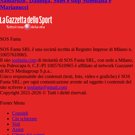
Samardzic, Dallinga, Solet e stop Sulemana e
Marianucci
SOS Fanta
SOS Fanta SRL è una società iscritta al Registro Imprese di Milano n.
10057610965.
Il sito
sosfanta.com
di titolarità di SOS Fanta SRL, con sede a Milano,
via Paleocapa 6, C.F./PI 10057610965 è affiliato al network Gazzanet
di RCS Mediagroup S.p.a..
Unico responsabile dei contenuti (testi, foto, video e grafiche) è SOS
Fanta SRL; per ogni comunicazione avente ad oggetto i contenuti del
sito scrivere a
sosfanta@gmail.com
Copyright 2021-2026 © Tutti i diritti riservati.
Footer Menu
Consigli
Chi schierare
Voti
Assist
Ultime dai campi