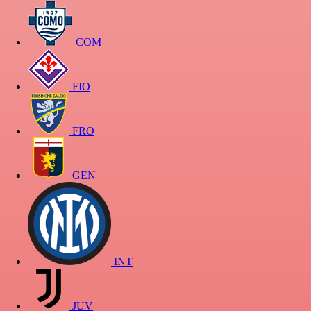
COM
FIO
FRO
GEN
INT
JUV