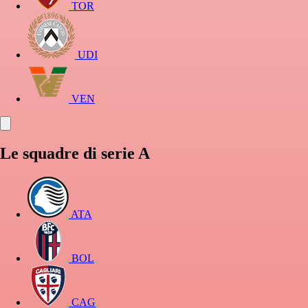
TOR
UDI
VEN
Le squadre di serie A
ATA
BOL
CAG