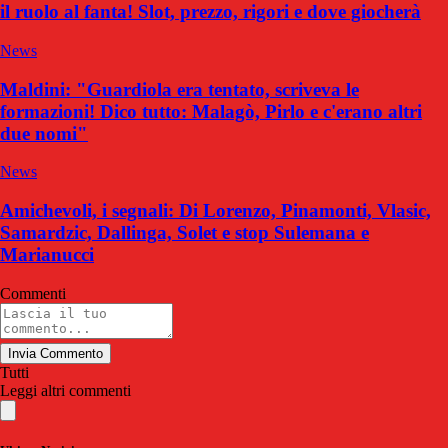
il ruolo al fanta! Slot, prezzo, rigori e dove giocherà
News
Maldini: "Guardiola era tentato, scriveva le
formazioni! Dico tutto: Malagò, Pirlo e c'erano altri
due nomi"
News
Amichevoli, i segnali: Di Lorenzo, Pinamonti, Vlasic,
Samardzic, Dallinga, Solet e stop Sulemana e
Marianucci
Commenti
Invia Commento
Tutti
Leggi altri commenti