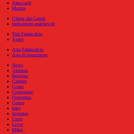
Attaccanti
Mantra
Ultime dai Campi
Indicazioni amichevoli
Voti Fantacalcio
Assist
Asta Fantacalcio
Asta di riparazione
News
Atalanta
Bologna
Cagliari
Como
Cremonese
Fiorentina
Genoa
Inter
Juventus
Lazio
Lecce
Milan