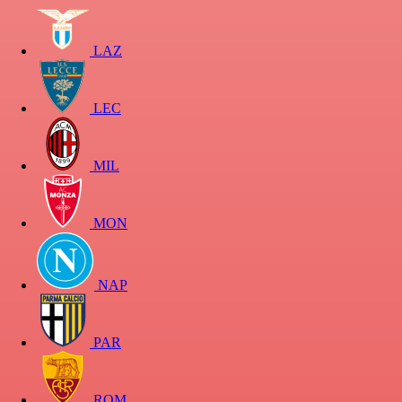
LAZ
LEC
MIL
MON
NAP
PAR
ROM