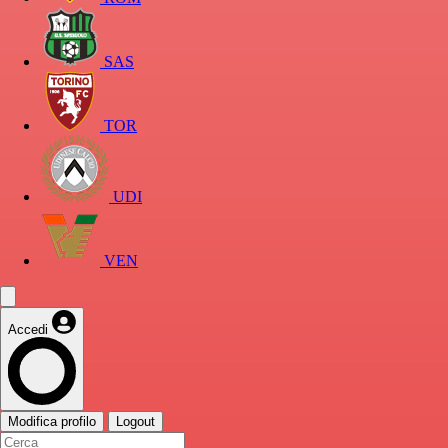
SAS
TOR
UDI
VEN
Accedi
Modifica profilo
Logout