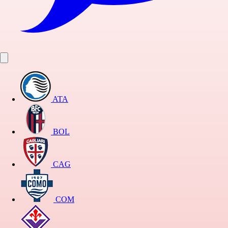
ATA
BOL
CAG
COM