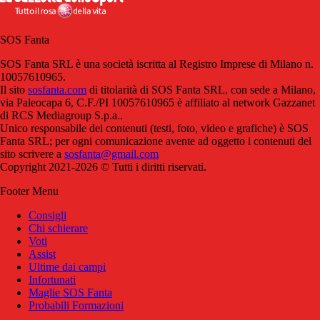
SOS Fanta
SOS Fanta SRL è una società iscritta al Registro Imprese di Milano n.
10057610965.
Il sito
sosfanta.com
di titolarità di SOS Fanta SRL, con sede a Milano,
via Paleocapa 6, C.F./PI 10057610965 è affiliato al network Gazzanet
di RCS Mediagroup S.p.a..
Unico responsabile dei contenuti (testi, foto, video e grafiche) è SOS
Fanta SRL; per ogni comunicazione avente ad oggetto i contenuti del
sito scrivere a
sosfanta@gmail.com
Copyright 2021-2026 © Tutti i diritti riservati.
Footer Menu
Consigli
Chi schierare
Voti
Assist
Ultime dai campi
Infortunati
Maglie SOS Fanta
Probabili Formazioni