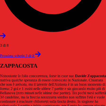
3 di 8
Prossima scheda 3 di 8
ZAPPACOSTA
Nonostante la folta concorrenza, forse in cuor suo
Davide Zappacosta
nutriva qualche speranza di essere convocato in Nazionale. Chiamata
che non è arrivata, ma il laterale dell'Atalanta è in un buon momento di
forma: 2 gol e 1 assist nelle ultime 7 partite e sta giocando molto più di
Bellanova (zero minuti nelle ultime due partite). Tra pochi mesi soffierà
34 candeline, ma la freccia nerazzurra sembra non soffrire l'età e vuole
continuare a macinare chilometri sulla fascia destra. In stagione ha
saltato solo 3 partite a inizio campionato, per il resto ha sempre giocato.