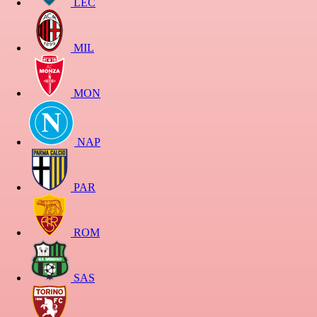
LEC
MIL
MON
NAP
PAR
ROM
SAS