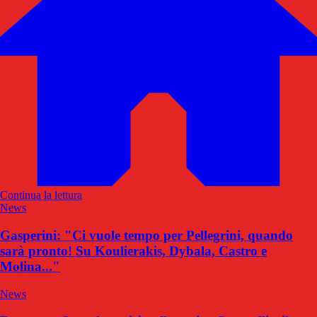
Continua la lettura
News
Gasperini: "Ci vuole tempo per Pellegrini, quando
sarà pronto! Su Koulierakis, Dybala, Castro e
Molina..."
News