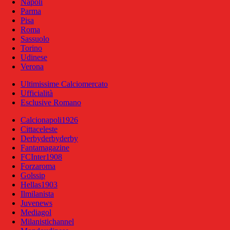
Napoli
Parma
Pisa
Roma
Sassuolo
Torino
Udinese
Verona
Ultimissime Calciomercato
Ufficialità
Esclusive Romano
Calcionapoli1926
Cittaceleste
Derbyderbyderby
Fantamagazine
FCInter1908
Forzaroma
Golssip
Hellas1903
Ilmilanista
Juvenews
Mediagol
Milanistichannel