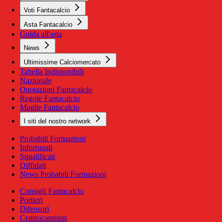
Voti Fantacalcio
Asta Fantacalcio
Guida all'asta
News
Ultimissime Calciomercato
Tabella Indisponibili
Nazionale
Quotazioni Fantacalcio
Regole Fantacalcio
Maglie Fantacalcio
I siti del nostro network
Probabili Formazioni
Infortunati
Squalificati
Diffidati
News Probabili Formazioni
Consigli Fantacalcio
Portieri
Difensori
Centrocampisti