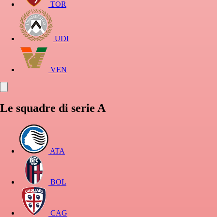
TOR
UDI
VEN
Le squadre di serie A
ATA
BOL
CAG