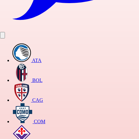
ATA
BOL
CAG
COM