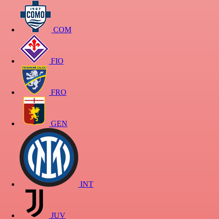
COM
FIO
FRO
GEN
INT
JUV