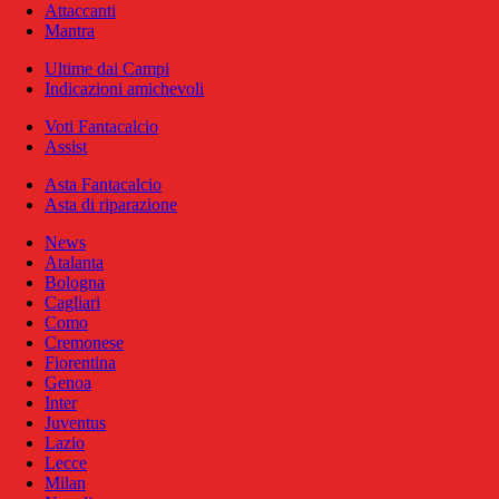
Attaccanti
Mantra
Ultime dai Campi
Indicazioni amichevoli
Voti Fantacalcio
Assist
Asta Fantacalcio
Asta di riparazione
News
Atalanta
Bologna
Cagliari
Como
Cremonese
Fiorentina
Genoa
Inter
Juventus
Lazio
Lecce
Milan