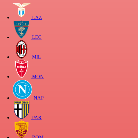
LAZ
LEC
MIL
MON
NAP
PAR
ROM