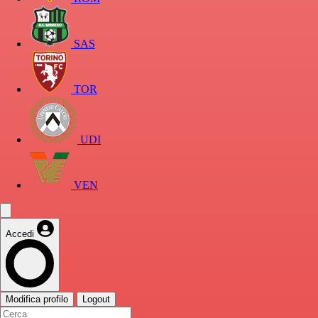
SAS
TOR
UDI
VEN
Accedi
Modifica profilo
Logout