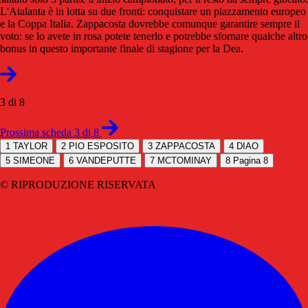
L'Atalanta è in lotta su due fronti: conquistare un piazzamento europeo
e la Coppa Italia. Zappacosta dovrebbe comunque garantire sempre il
voto: se lo avete in rosa potete tenerlo e potrebbe sfornare qualche altro
bonus in questo importante finale di stagione per la Dea.
3 di 8
Prossima scheda 3 di 8
1
TAYLOR
2
PIO ESPOSITO
3
ZAPPACOSTA
4
DIAO
5
SIMEONE
6
VANDEPUTTE
7
MCTOMINAY
8
Pagina 8
© RIPRODUZIONE RISERVATA