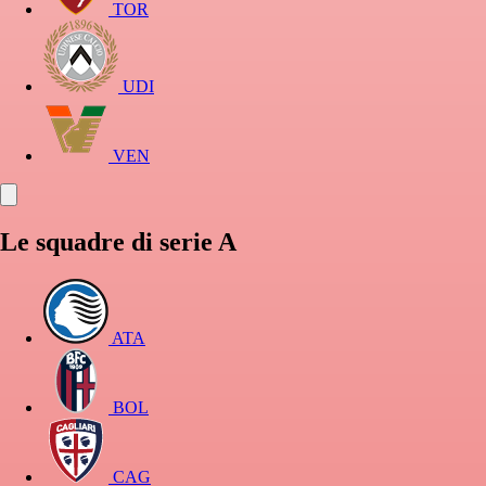
TOR
UDI
VEN
Le squadre di serie A
ATA
BOL
CAG