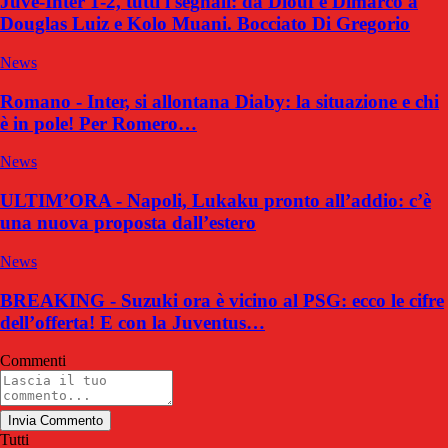
Juve-Inter 1-2, tutti i segnali: da Diouf e Dimarco a
Douglas Luiz e Kolo Muani. Bocciato Di Gregorio
News
Romano - Inter, si allontana Diaby: la situazione e chi
è in pole! Per Romero…
News
ULTIM’ORA - Napoli, Lukaku pronto all’addio: c’è
una nuova proposta dall’estero
News
BREAKING - Suzuki ora è vicino al PSG: ecco le cifre
dell’offerta! E con la Juventus…
Commenti
Invia Commento
Tutti