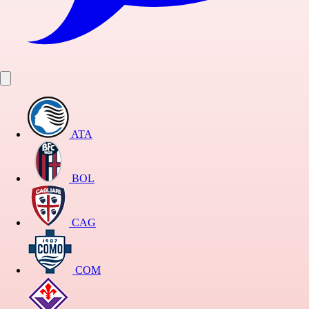
ATA
BOL
CAG
COM