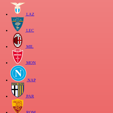
LAZ
LEC
MIL
MON
NAP
PAR
ROM