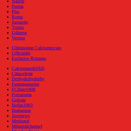
Napoli
Parma
Pisa
Roma
Sassuolo
Torino
Udinese
Verona
Ultimissime Calciomercato
Ufficialità
Esclusive Romano
Calcionapoli1926
Cittaceleste
Derbyderbyderby
Fantamagazine
FCInter1908
Forzaroma
Golssip
Hellas1903
Ilmilanista
Juvenews
Mediagol
Milanistichannel