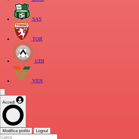
SAS
TOR
UDI
VEN
Accedi
Modifica profilo
Logout