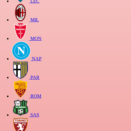
LEC
MIL
MON
NAP
PAR
ROM
SAS