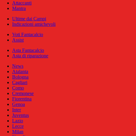
Attaccanti
Mantra
Ultime dai Campi
Indicazioni amichevoli
Voti Fantacalcio
Assist
Asta Fantacalcio
Asta di riparazione
News
Atalanta
Bologna
Cagliari
Como
Cremonese
Fiorentina
Genoa
Inter
Juventus
Lazio
Lecce
Milan