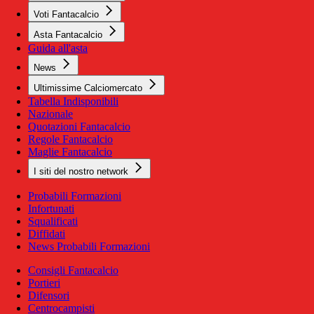
Voti Fantacalcio
Asta Fantacalcio
Guida all'asta
News
Ultimissime Calciomercato
Tabella Indisponibili
Nazionale
Quotazioni Fantacalcio
Regole Fantacalcio
Maglie Fantacalcio
I siti del nostro network
Probabili Formazioni
Infortunati
Squalificati
Diffidati
News Probabili Formazioni
Consigli Fantacalcio
Portieri
Difensori
Centrocampisti