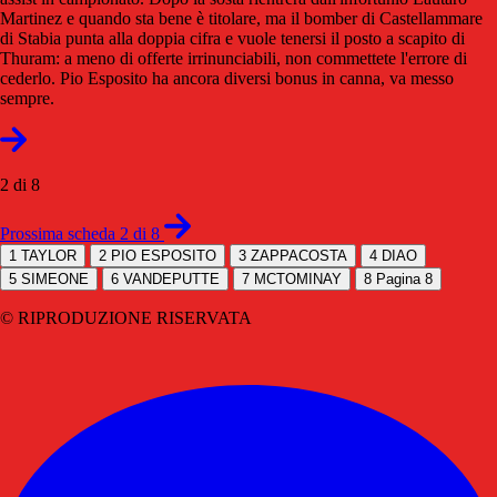
Martinez e quando sta bene è titolare, ma il bomber di Castellammare
di Stabia punta alla doppia cifra e vuole tenersi il posto a scapito di
Thuram: a meno di offerte irrinunciabili, non commettete l'errore di
cederlo. Pio Esposito ha ancora diversi bonus in canna, va messo
sempre.
2 di 8
Prossima scheda 2 di 8
1
TAYLOR
2
PIO ESPOSITO
3
ZAPPACOSTA
4
DIAO
5
SIMEONE
6
VANDEPUTTE
7
MCTOMINAY
8
Pagina 8
© RIPRODUZIONE RISERVATA