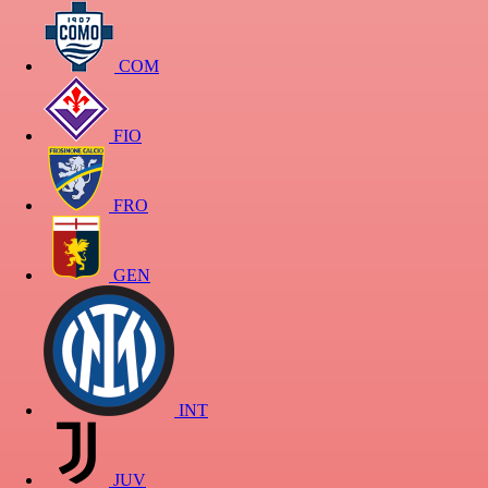
COM
FIO
FRO
GEN
INT
JUV