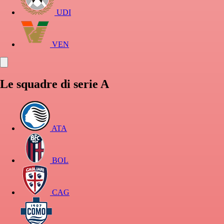
UDI
VEN
Le squadre di serie A
ATA
BOL
CAG