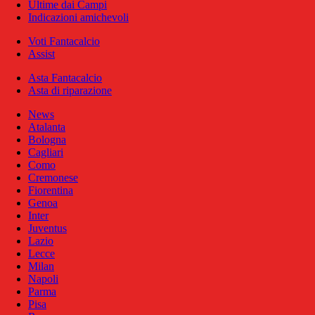
Ultime dai Campi
Indicazioni amichevoli
Voti Fantacalcio
Assist
Asta Fantacalcio
Asta di riparazione
News
Atalanta
Bologna
Cagliari
Como
Cremonese
Fiorentina
Genoa
Inter
Juventus
Lazio
Lecce
Milan
Napoli
Parma
Pisa