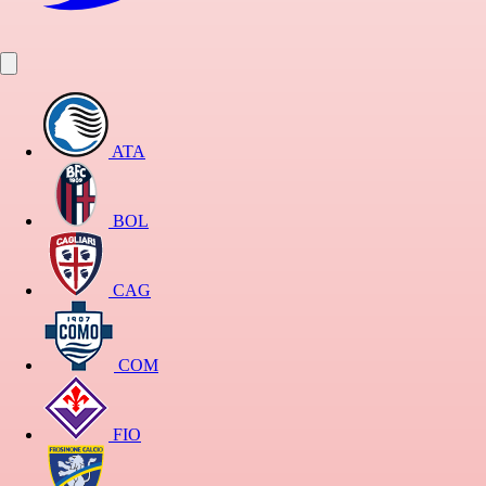
ATA
BOL
CAG
COM
FIO