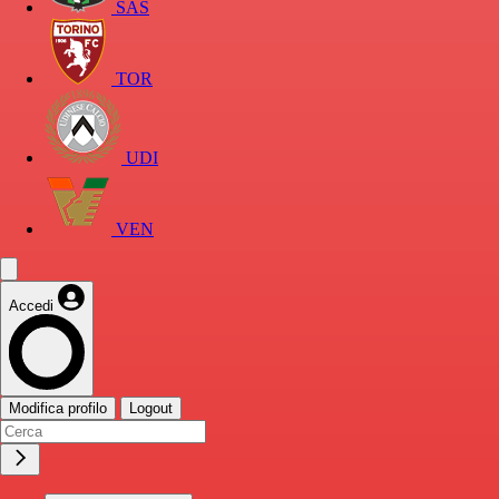
SAS
TOR
UDI
VEN
Accedi
Modifica profilo
Logout