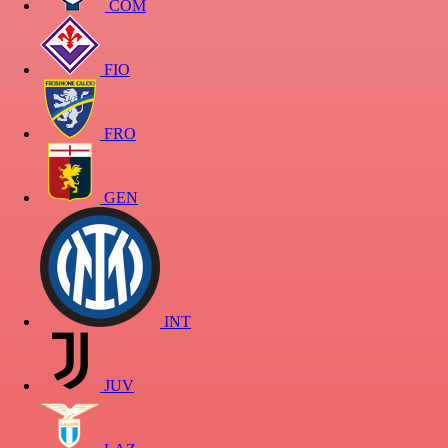
COM
FIO
FRO
GEN
INT
JUV