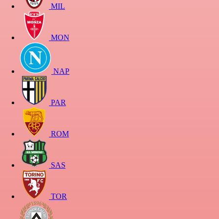
MIL
MON
NAP
PAR
ROM
SAS
TOR