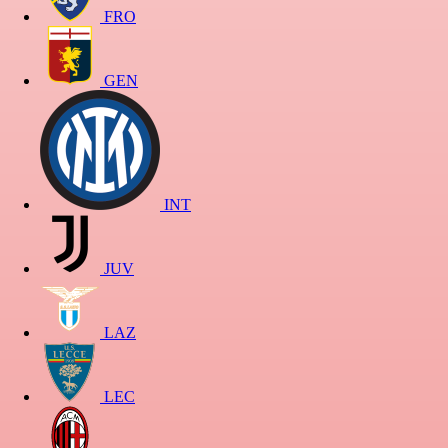
FRO
GEN
INT
JUV
LAZ
LEC