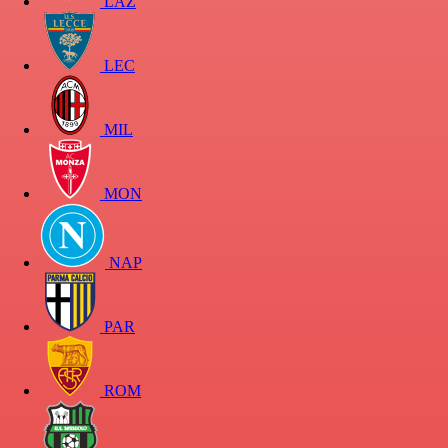
LAZ
LEC
MIL
MON
NAP
PAR
ROM