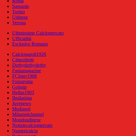
Roma
Sassuolo
Torino
Udinese
Verona
Ultimissime Calciomercato
Ufficialità
Esclusive Romano
Calcionapoli1926
Cittaceleste
Derbyderbyderby
Fantamagazine
FCInter1908
Forzaroma
Golssip
Hellas1903
Ilmilanista
Juvenews
Mediagol
Milanistichannel
Mondoudinese
Notiziecalciomercato
Numericalcio