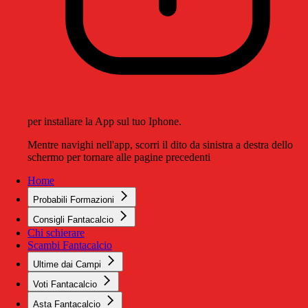
per installare la App sul tuo Iphone.
Mentre navighi nell'app, scorri il dito da sinistra a destra dello
schermo per tornare alle pagine precedenti
Home
Probabili Formazioni
Consigli Fantacalcio
Chi schierare
Scambi Fantacalcio
Ultime dai Campi
Voti Fantacalcio
Asta Fantacalcio