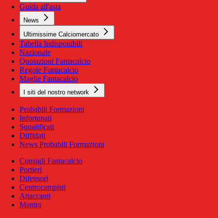
Guida all'asta
News
Ultimissime Calciomercato
Tabella Indisponibili
Nazionale
Quotazioni Fantacalcio
Regole Fantacalcio
Maglie Fantacalcio
I siti del nostro network
Probabili Formazioni
Infortunati
Squalificati
Diffidati
News Probabili Formazioni
Consigli Fantacalcio
Portieri
Difensori
Centrocampisti
Attaccanti
Mantra