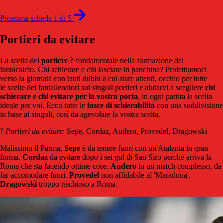
Prossima scheda 1 di 5
Portieri da evitare
La scelta del
portiere
è fondamentale nella formazione del
fantacalcio. Chi schierare e chi lasciare in panchina? Proiettiamoci
verso la giornata con tanti dubbi a cui stare attenti, occhio per tutte
le scelte dei fantallenatori sui singoli portieri e aiutarvi a scegliere
chi
schierare e chi evitare per la vostra porta
, in ogni partita la scelta
ideale per voi. Ecco tutte le
fasce di
schierabilità
con una suddivisione
in base ai singoli, così da agevolare la vostra scelta.
?
Portieri da evitare
: Sepe, Cordaz, Audero, Provedel, Dragowski
Malissimo il Parma,
Sepe
è da tenere fuori con un'Atalanta in gran
forma.
Cordaz
da evitare dopo i sei gol di San Siro perché arriva la
Roma che sta facendo ottime cose.
Audero
in un match complesso, da
far accomodare fuori.
Provedel
non affidabile al 'Maradona'.
Dragowski
troppo rischioso a Roma.