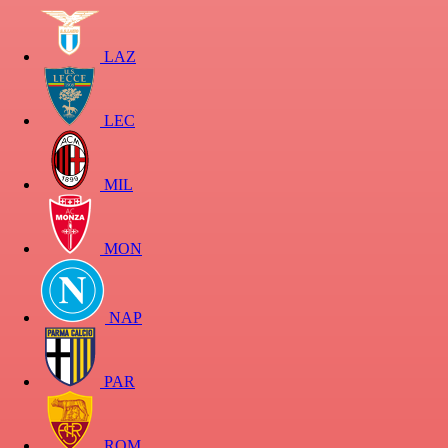
LAZ
LEC
MIL
MON
NAP
PAR
ROM