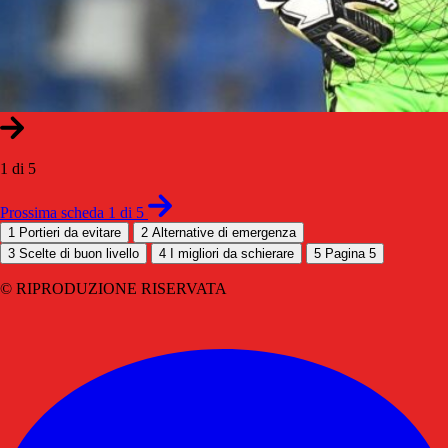
1 di 5
Prossima scheda 1 di 5
1
Portieri da evitare
2
Alternative di emergenza
3
Scelte di buon livello
4
I migliori da schierare
5
Pagina 5
© RIPRODUZIONE RISERVATA