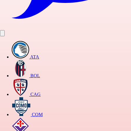
ATA
BOL
CAG
COM