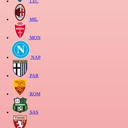
LEC
MIL
MON
NAP
PAR
ROM
SAS