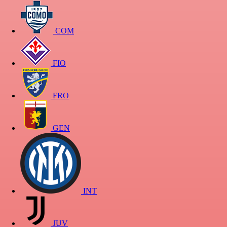
COM
FIO
FRO
GEN
INT
JUV