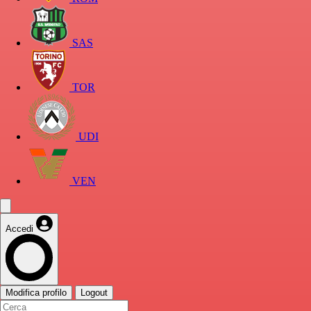
SAS
TOR
UDI
VEN
Accedi
Modifica profilo
Logout