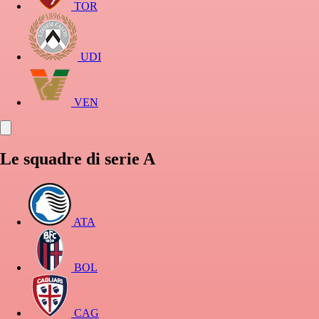
TOR
UDI
VEN
Le squadre di serie A
ATA
BOL
CAG