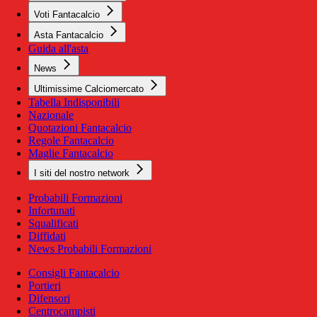
Voti Fantacalcio
Asta Fantacalcio
Guida all'asta
News
Ultimissime Calciomercato
Tabella Indisponibili
Nazionale
Quotazioni Fantacalcio
Regole Fantacalcio
Maglie Fantacalcio
I siti del nostro network
Probabili Formazioni
Infortunati
Squalificati
Diffidati
News Probabili Formazioni
Consigli Fantacalcio
Portieri
Difensori
Centrocampisti