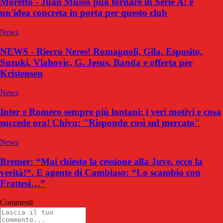
Moretto - Juan Musso può tornare in Serie A: è
un'idea concreta in porta per questo club
News
NEWS - Riecco Neres! Romagnoli, Gila, Esposito,
Suzuki, Vlahovic, G. Jesus, Banda e offerta per
Kristensen
News
Inter e Romero sempre più lontani: i veri motivi e cosa
succede ora! Chivu: "Rispondo così sul mercato"
News
Bremer: “Mai chiesto la cessione alla Juve, ecco la
verità!“. E agente di Cambiaso: “Lo scambio con
Frattesi…”
Commenti