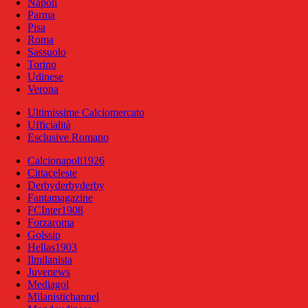
Napoli
Parma
Pisa
Roma
Sassuolo
Torino
Udinese
Verona
Ultimissime Calciomercato
Ufficialità
Esclusive Romano
Calcionapoli1926
Cittaceleste
Derbyderbyderby
Fantamagazine
FCInter1908
Forzaroma
Golssip
Hellas1903
Ilmilanista
Juvenews
Mediagol
Milanistichannel