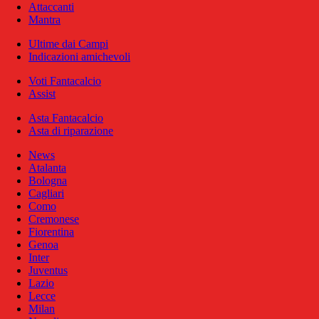
Attaccanti
Mantra
Ultime dai Campi
Indicazioni amichevoli
Voti Fantacalcio
Assist
Asta Fantacalcio
Asta di riparazione
News
Atalanta
Bologna
Cagliari
Como
Cremonese
Fiorentina
Genoa
Inter
Juventus
Lazio
Lecce
Milan