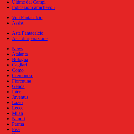
Ultime dai Campi
Indicazioni amichevoli
Voti Fantacalcio
Assist
Asta Fantacalcio
Asta di riparazione
News
Atalanta
Bologna
Cagliari
Como
Cremonese
Fiorentina
Genoa
Inter
Juventus
Lazio
Lecce
Milan
Napoli
Parma
Pisa