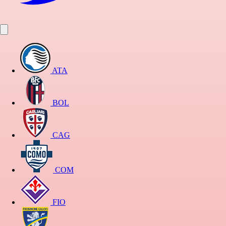
ATA
BOL
CAG
COM
FIO