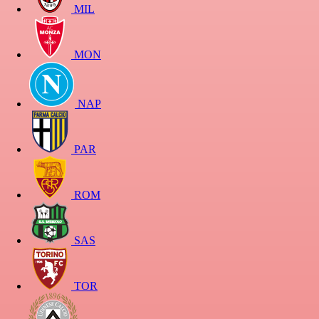
MIL
MON
NAP
PAR
ROM
SAS
TOR