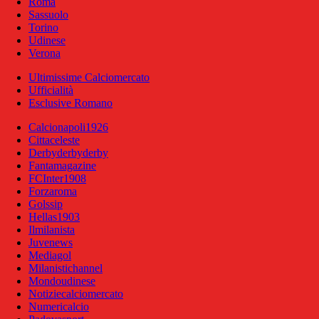
Roma
Sassuolo
Torino
Udinese
Verona
Ultimissime Calciomercato
Ufficialità
Esclusive Romano
Calcionapoli1926
Cittaceleste
Derbyderbyderby
Fantamagazine
FCInter1908
Forzaroma
Golssip
Hellas1903
Ilmilanista
Juvenews
Mediagol
Milanistichannel
Mondoudinese
Notiziecalciomercato
Numericalcio