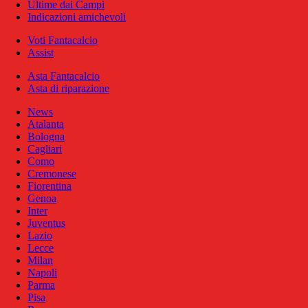
Ultime dai Campi
Indicazioni amichevoli
Voti Fantacalcio
Assist
Asta Fantacalcio
Asta di riparazione
News
Atalanta
Bologna
Cagliari
Como
Cremonese
Fiorentina
Genoa
Inter
Juventus
Lazio
Lecce
Milan
Napoli
Parma
Pisa