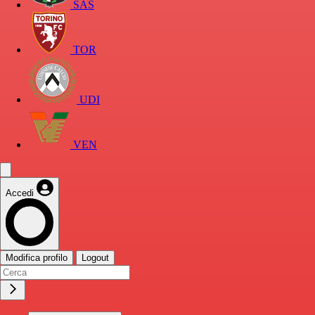
SAS
TOR
UDI
VEN
Accedi
Modifica profilo
Logout