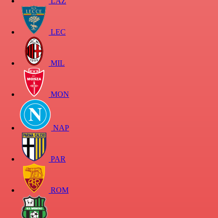
LAZ
LEC
MIL
MON
NAP
PAR
ROM