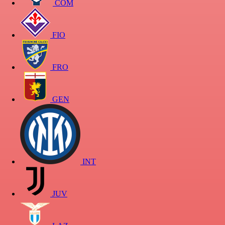
COM
FIO
FRO
GEN
INT
JUV