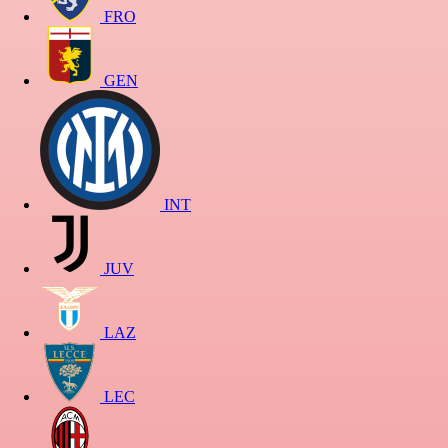
FRO
GEN
INT
JUV
LAZ
LEC