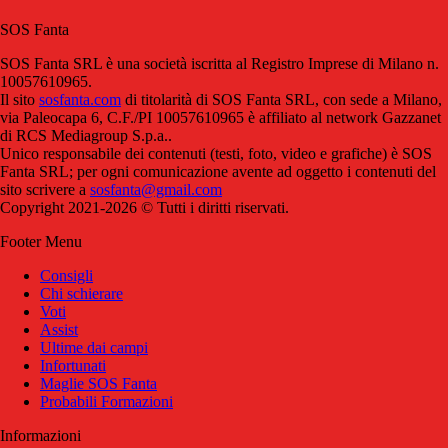
SOS Fanta
SOS Fanta SRL è una società iscritta al Registro Imprese di Milano n.
10057610965.
Il sito
sosfanta.com
di titolarità di SOS Fanta SRL, con sede a Milano,
via Paleocapa 6, C.F./PI 10057610965 è affiliato al network Gazzanet
di RCS Mediagroup S.p.a..
Unico responsabile dei contenuti (testi, foto, video e grafiche) è SOS
Fanta SRL; per ogni comunicazione avente ad oggetto i contenuti del
sito scrivere a
sosfanta@gmail.com
Copyright 2021-2026 © Tutti i diritti riservati.
Footer Menu
Consigli
Chi schierare
Voti
Assist
Ultime dai campi
Infortunati
Maglie SOS Fanta
Probabili Formazioni
Informazioni