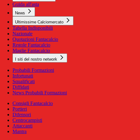
Guida all'asta
News
Ultimissime Calciomercato
Tabella Indisponibili
Nazionale
Quotazioni Fantacalcio
Regole Fantacalcio
Maglie Fantacalcio
I siti del nostro network
Probabili Formazioni
Infortunati
Squalificati
Diffidati
News Probabili Formazioni
Consigli Fantacalcio
Portieri
Difensori
Centrocampisti
Attaccanti
Mantra