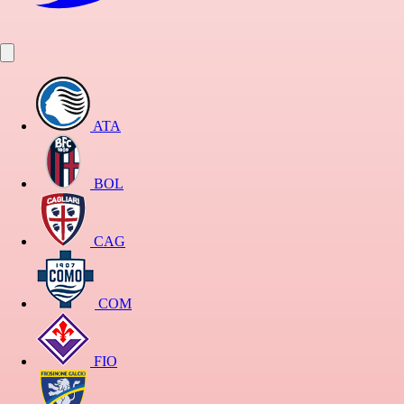
ATA
BOL
CAG
COM
FIO