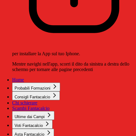
per installare la App sul tuo Iphone.
Mentre navighi nell'app, scorri il dito da sinistra a destra dello
schermo per tornare alle pagine precedenti
Home
Probabili Formazioni
Consigli Fantacalcio
Chi schierare
Scambi Fantacalcio
Ultime dai Campi
Voti Fantacalcio
Asta Fantacalcio