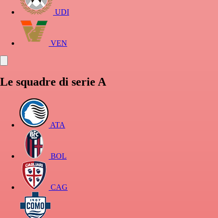
UDI
VEN
Le squadre di serie A
ATA
BOL
CAG