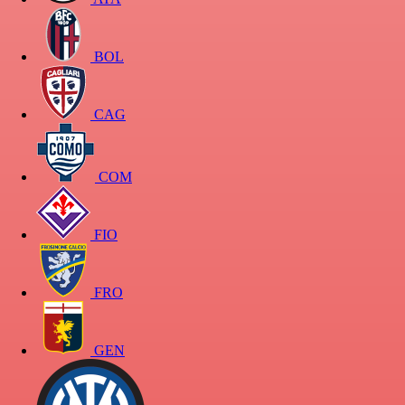
BOL
CAG
COM
FIO
FRO
GEN