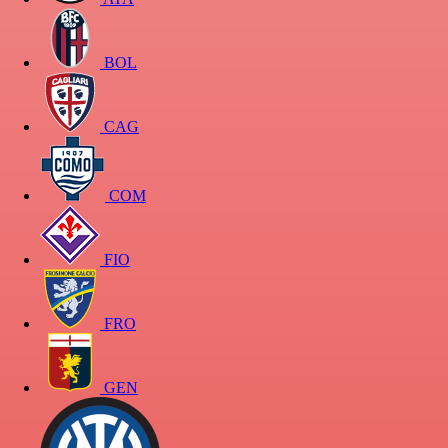
BOL
CAG
COM
FIO
FRO
GEN