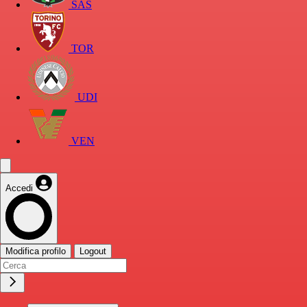
SAS
TOR
UDI
VEN
Accedi
Modifica profilo
Logout