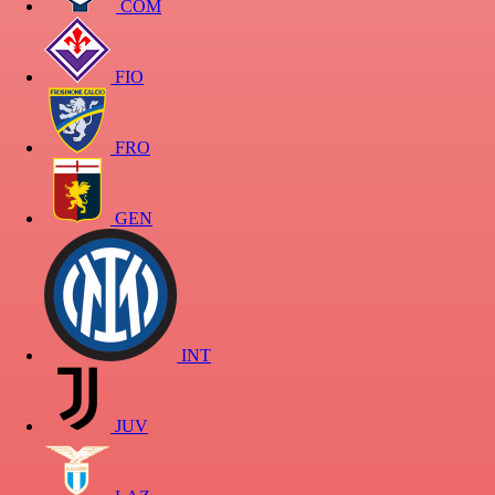
COM
FIO
FRO
GEN
INT
JUV