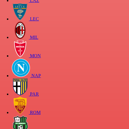
LAZ
LEC
MIL
MON
NAP
PAR
ROM