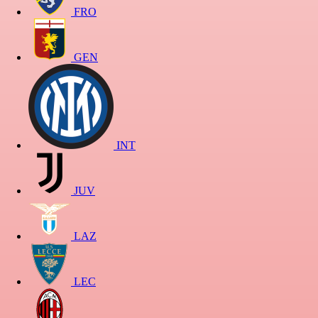
FRO
GEN
INT
JUV
LAZ
LEC