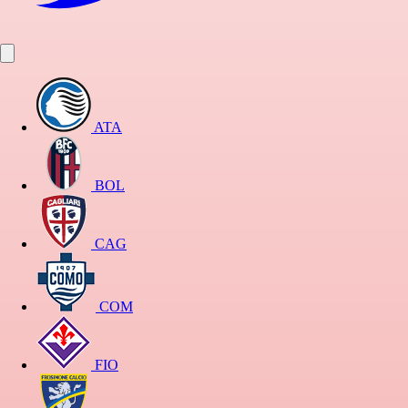
ATA
BOL
CAG
COM
FIO