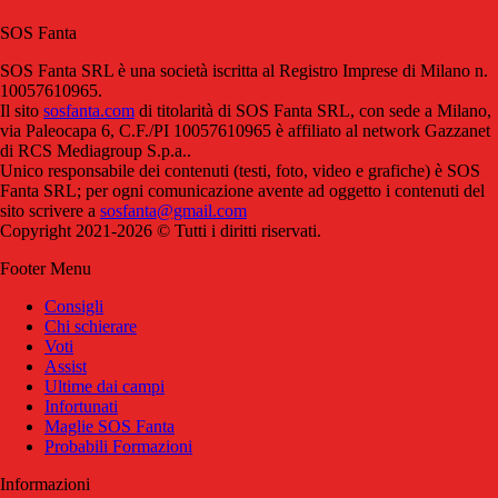
SOS Fanta
SOS Fanta SRL è una società iscritta al Registro Imprese di Milano n.
10057610965.
Il sito
sosfanta.com
di titolarità di SOS Fanta SRL, con sede a Milano,
via Paleocapa 6, C.F./PI 10057610965 è affiliato al network Gazzanet
di RCS Mediagroup S.p.a..
Unico responsabile dei contenuti (testi, foto, video e grafiche) è SOS
Fanta SRL; per ogni comunicazione avente ad oggetto i contenuti del
sito scrivere a
sosfanta@gmail.com
Copyright 2021-2026 © Tutti i diritti riservati.
Footer Menu
Consigli
Chi schierare
Voti
Assist
Ultime dai campi
Infortunati
Maglie SOS Fanta
Probabili Formazioni
Informazioni