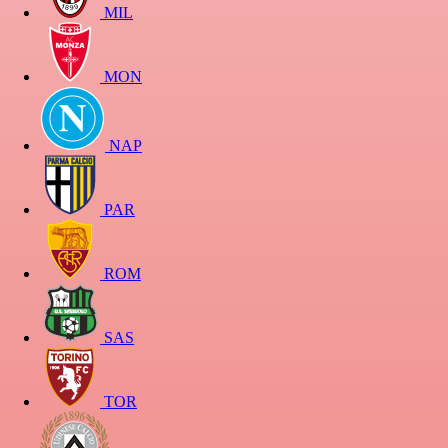
MIL
MON
NAP
PAR
ROM
SAS
TOR