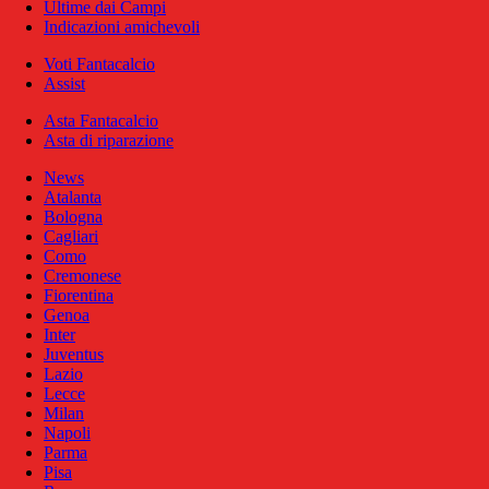
Ultime dai Campi
Indicazioni amichevoli
Voti Fantacalcio
Assist
Asta Fantacalcio
Asta di riparazione
News
Atalanta
Bologna
Cagliari
Como
Cremonese
Fiorentina
Genoa
Inter
Juventus
Lazio
Lecce
Milan
Napoli
Parma
Pisa