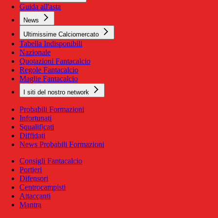
Guida all'asta
News
Ultimissime Calciomercato
Tabella Indisponibili
Nazionale
Quotazioni Fantacalcio
Regole Fantacalcio
Maglie Fantacalcio
I siti del nostro network
Probabili Formazioni
Infortunati
Squalificati
Diffidati
News Probabili Formazioni
Consigli Fantacalcio
Portieri
Difensori
Centrocampisti
Attaccanti
Mantra