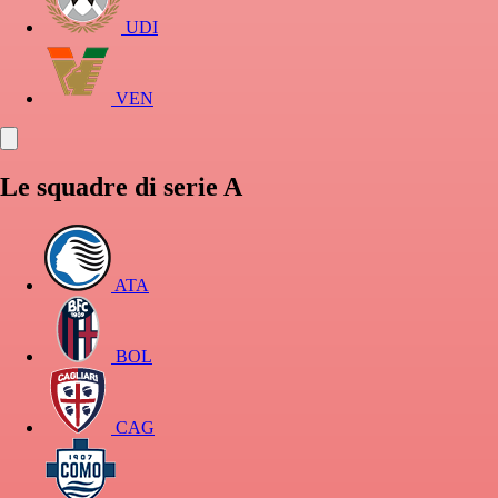
UDI
VEN
Le squadre di serie A
ATA
BOL
CAG