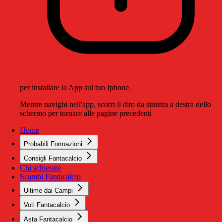
per installare la App sul tuo Iphone.
Mentre navighi nell'app, scorri il dito da sinistra a destra dello
schermo per tornare alle pagine precedenti
Home
Probabili Formazioni
Consigli Fantacalcio
Chi schierare
Scambi Fantacalcio
Ultime dai Campi
Voti Fantacalcio
Asta Fantacalcio