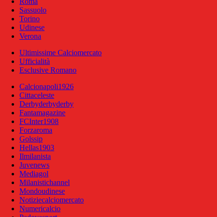
Roma
Sassuolo
Torino
Udinese
Verona
Ultimissime Calciomercato
Ufficialità
Esclusive Romano
Calcionapoli1926
Cittaceleste
Derbyderbyderby
Fantamagazine
FCInter1908
Forzaroma
Golssip
Hellas1903
Ilmilanista
Juvenews
Mediagol
Milanistichannel
Mondoudinese
Notiziecalciomercato
Numericalcio