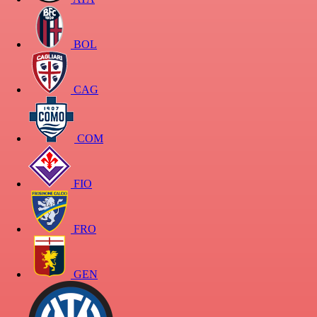
BOL
CAG
COM
FIO
FRO
GEN