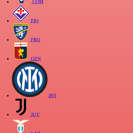
COM
FIO
FRO
GEN
INT
JUV