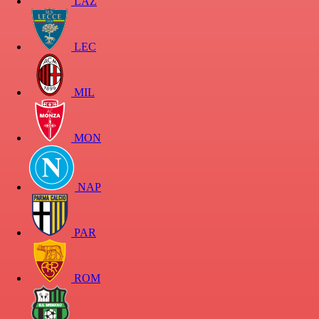
LAZ
LEC
MIL
MON
NAP
PAR
ROM