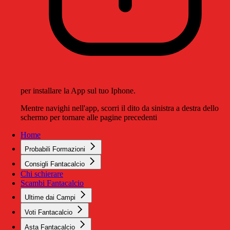
per installare la App sul tuo Iphone.
Mentre navighi nell'app, scorri il dito da sinistra a destra dello
schermo per tornare alle pagine precedenti
Home
Probabili Formazioni
Consigli Fantacalcio
Chi schierare
Scambi Fantacalcio
Ultime dai Campi
Voti Fantacalcio
Asta Fantacalcio