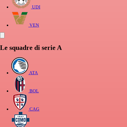
UDI
VEN
Le squadre di serie A
ATA
BOL
CAG