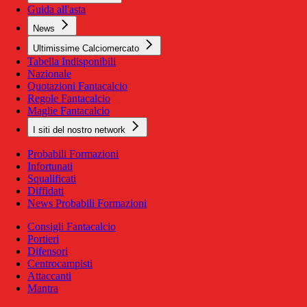
Guida all'asta
News
Ultimissime Calciomercato
Tabella Indisponibili
Nazionale
Quotazioni Fantacalcio
Regole Fantacalcio
Maglie Fantacalcio
I siti del nostro network
Probabili Formazioni
Infortunati
Squalificati
Diffidati
News Probabili Formazioni
Consigli Fantacalcio
Portieri
Difensori
Centrocampisti
Attaccanti
Mantra