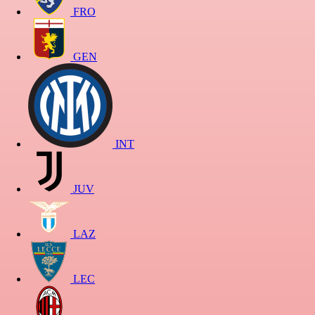
FRO
GEN
INT
JUV
LAZ
LEC