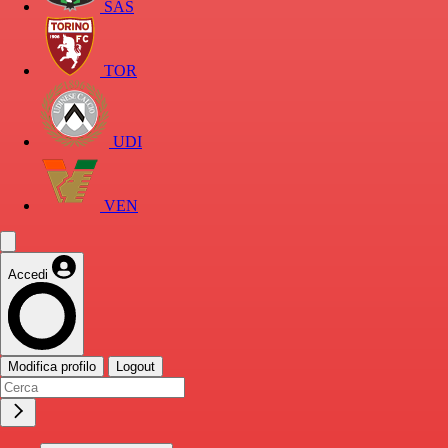
SAS
TOR
UDI
VEN
Accedi
Modifica profilo
Logout