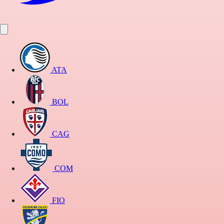
ATA
BOL
CAG
COM
FIO