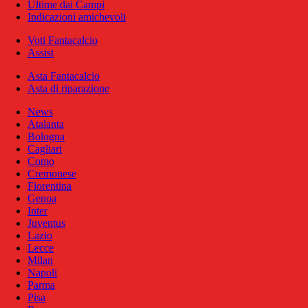
Ultime dai Campi
Indicazioni amichevoli
Voti Fantacalcio
Assist
Asta Fantacalcio
Asta di riparazione
News
Atalanta
Bologna
Cagliari
Como
Cremonese
Fiorentina
Genoa
Inter
Juventus
Lazio
Lecce
Milan
Napoli
Parma
Pisa