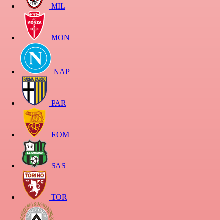
MIL
MON
NAP
PAR
ROM
SAS
TOR