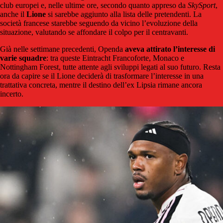
club europei e, nelle ultime ore, secondo quanto appreso da
SkySport
,
anche il
Lione
si sarebbe aggiunto alla lista delle pretendenti. La
società francese starebbe seguendo da vicino l’evoluzione della
situazione, valutando se affondare il colpo per il centravanti.
Già nelle settimane precedenti, Openda
aveva attirato l’interesse di
varie squadre
: tra queste Eintracht Francoforte, Monaco e
Nottingham Forest, tutte attente agli sviluppi legati al suo futuro. Resta
ora da capire se il Lione deciderà di trasformare l’interesse in una
trattativa concreta, mentre il destino dell’ex Lipsia rimane ancora
incerto.