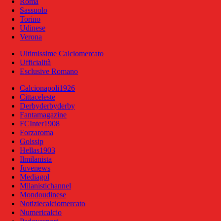
Roma
Sassuolo
Torino
Udinese
Verona
Ultimissime Calciomercato
Ufficialità
Esclusive Romano
Calcionapoli1926
Cittaceleste
Derbyderbyderby
Fantamagazine
FCInter1908
Forzaroma
Golssip
Hellas1903
Ilmilanista
Juvenews
Mediagol
Milanistichannel
Mondoudinese
Notiziecalciomercato
Numericalcio