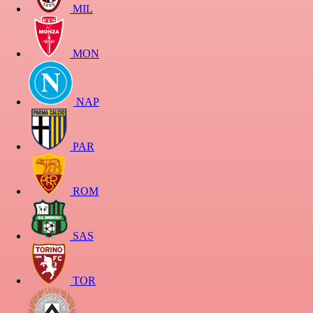
MIL
MON
NAP
PAR
ROM
SAS
TOR