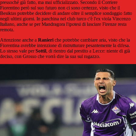
pressoché già fatto, ma mai ufficializzato. Secondo il Corriere
Fiorentino però sul suo futuro non ci sono certezze, visto che il
Besiktas potrebbe decidere di andare oltre il semplice sondaggio fatto
negli ultimi giorni. In panchina nel club turco c'è l'ex viola Vincenzo
Italiano, anche se per Mandragora l'ipotesi di lasciare Firenze resta
remota.
Attenzione anche a
Ranieri
che potrebbe cambiare aria, visto che la
Fiorentina avrebbe intenzione di ristrutturare pesantemente la difesa.
Lo stesso vale per
Sottil
, di rientro dal prestito a Lecce: niente di già
deciso, con Grosso che vorrà dire la sua sul ragazzo.