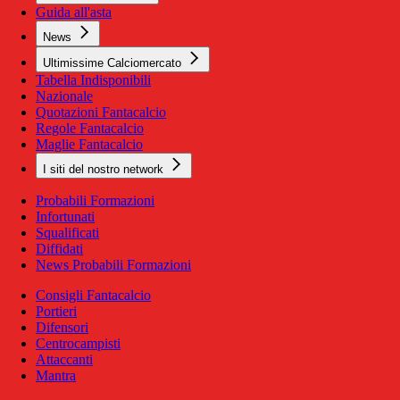
Guida all'asta
News
Ultimissime Calciomercato
Tabella Indisponibili
Nazionale
Quotazioni Fantacalcio
Regole Fantacalcio
Maglie Fantacalcio
I siti del nostro network
Probabili Formazioni
Infortunati
Squalificati
Diffidati
News Probabili Formazioni
Consigli Fantacalcio
Portieri
Difensori
Centrocampisti
Attaccanti
Mantra