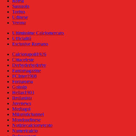
Roma
Sassuolo
Torino
Udinese
Verona
Ultimissime Calciomercato
Ufficialità
Esclusive Romano
Calcionapoli1926
Cittaceleste
Derbyderbyderby
Fantamagazine
FCInter1908
Forzaroma
Golssip
Hellas1903
Ilmilanista
Juvenews
Mediagol
Milanistichannel
Mondoudinese
Notiziecalciomercato
Numericalcio