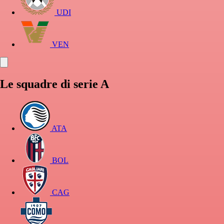
UDI
VEN
Le squadre di serie A
ATA
BOL
CAG