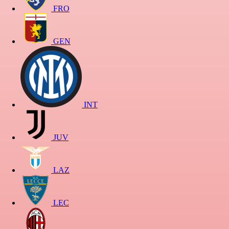
FRO
GEN
INT
JUV
LAZ
LEC