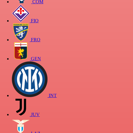
COM
FIO
FRO
GEN
INT
JUV