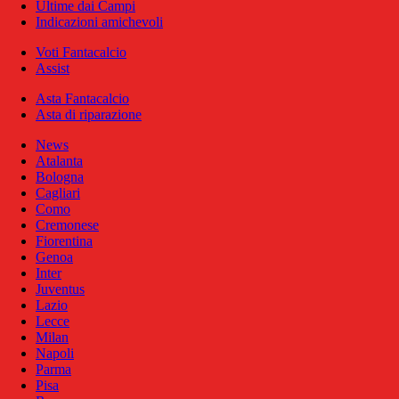
Ultime dai Campi
Indicazioni amichevoli
Voti Fantacalcio
Assist
Asta Fantacalcio
Asta di riparazione
News
Atalanta
Bologna
Cagliari
Como
Cremonese
Fiorentina
Genoa
Inter
Juventus
Lazio
Lecce
Milan
Napoli
Parma
Pisa