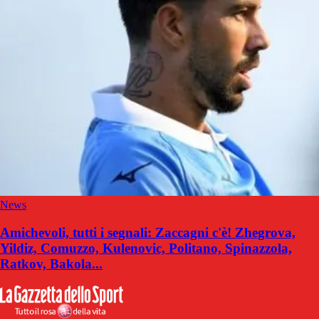
News
Amichevoli, tutti i segnali: Zaccagni c'è! Zhegrova,
Yildiz, Comuzzo, Kulenovic, Politano, Spinazzola,
Ratkov, Bakola...