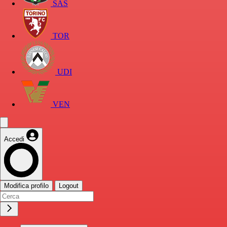
SAS
TOR
UDI
VEN
Accedi
Modifica profilo
Logout