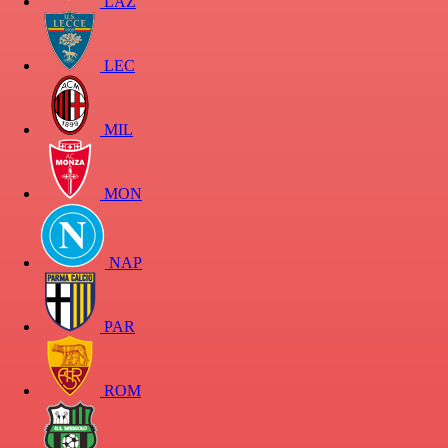
LAZ
LEC
MIL
MON
NAP
PAR
ROM