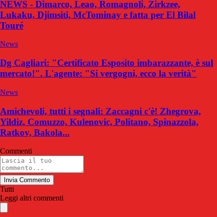
NEWS - Dimarco, Leao, Romagnoli, Zirkzee,
Lukaku, Djimsiti, McTominay e fatta per El Bilal
Touré
News
Dg Cagliari: "Certificato Esposito imbarazzante, è sul
mercato!". L'agente: "Si vergogni, ecco la verità"
News
Amichevoli, tutti i segnali: Zaccagni c'è! Zhegrova,
Yildiz, Comuzzo, Kulenovic, Politano, Spinazzola,
Ratkov, Bakola...
Commenti
Invia Commento
Tutti
Leggi altri commenti