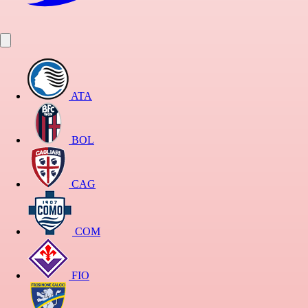
ATA
BOL
CAG
COM
FIO