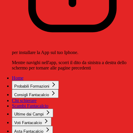
per installare la App sul tuo Iphone.
Mentre navighi nell'app, scorri il dito da sinistra a destra dello
schermo per tornare alle pagine precedenti
Home
Probabili Formazioni
Consigli Fantacalcio
Chi schierare
Scambi Fantacalcio
Ultime dai Campi
Voti Fantacalcio
Asta Fantacalcio