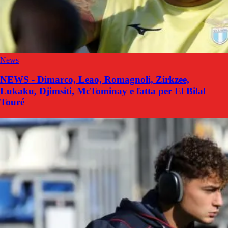
News
NEWS - Dimarco, Leao, Romagnoli, Zirkzee,
Lukaku, Djimsiti, McTominay e fatta per El Bilal
Touré