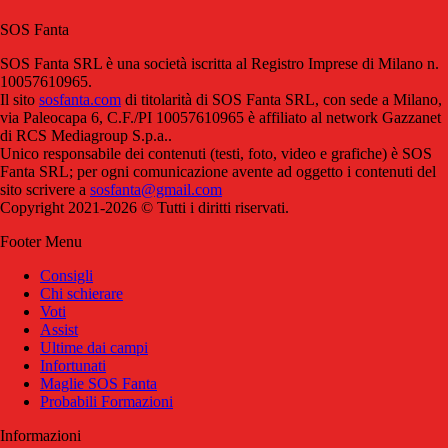
SOS Fanta
SOS Fanta SRL è una società iscritta al Registro Imprese di Milano n.
10057610965.
Il sito
sosfanta.com
di titolarità di SOS Fanta SRL, con sede a Milano,
via Paleocapa 6, C.F./PI 10057610965 è affiliato al network Gazzanet
di RCS Mediagroup S.p.a..
Unico responsabile dei contenuti (testi, foto, video e grafiche) è SOS
Fanta SRL; per ogni comunicazione avente ad oggetto i contenuti del
sito scrivere a
sosfanta@gmail.com
Copyright 2021-2026 © Tutti i diritti riservati.
Footer Menu
Consigli
Chi schierare
Voti
Assist
Ultime dai campi
Infortunati
Maglie SOS Fanta
Probabili Formazioni
Informazioni