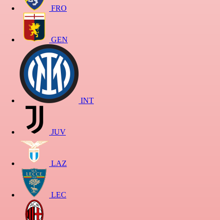
FRO
GEN
INT
JUV
LAZ
LEC