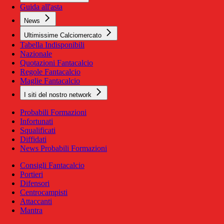
Guida all'asta
News
Ultimissime Calciomercato
Tabella Indisponibili
Nazionale
Quotazioni Fantacalcio
Regole Fantacalcio
Maglie Fantacalcio
I siti del nostro network
Probabili Formazioni
Infortunati
Squalificati
Diffidati
News Probabili Formazioni
Consigli Fantacalcio
Portieri
Difensori
Centrocampisti
Attaccanti
Mantra