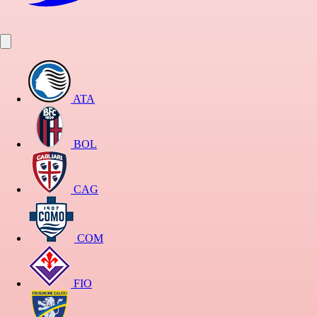
ATA
BOL
CAG
COM
FIO