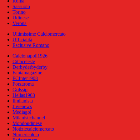
Roma
Sassuolo
Torino
Udinese
Verona
Ultimissime Calciomercato
Ufficialità
Esclusive Romano
Calcionapoli1926
Cittaceleste
Derbyderbyderby
Fantamagazine
FCInter1908
Forzaroma
Golssip
Hellas1903
Ilmilanista
Juvenews
Mediagol
Milanistichannel
Mondoudinese
Notiziecalciomercato
Numericalcio