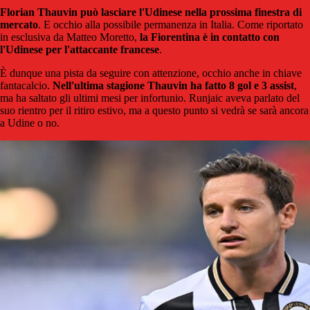
Florian Thauvin può lasciare l'Udinese nella prossima finestra di
mercato
. E occhio alla possibile permanenza in Italia. Come riportato
in esclusiva da Matteo Moretto,
la Fiorentina è in contatto con
l'Udinese per l'attaccante francese
.
È dunque una pista da seguire con attenzione, occhio anche in chiave
fantacalcio.
Nell'ultima stagione Thauvin ha fatto 8 gol e 3 assist
,
ma ha saltato gli ultimi mesi per infortunio. Runjaic aveva parlato del
suo rientro per il ritiro estivo, ma a questo punto si vedrà se sarà ancora
a Udine o no.