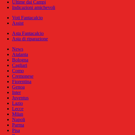
Ultime dai Campi
Indicazioni amichevoli
Voti Fantacalcio
Assist
Asta Fantacalcio
Asta di riparazione
News
Atalanta
Bologna
Cagliari
Como
Cremonese
Fiorentina
Genoa
Inter
Juventus
Lazio
Lecce
Milan
Napoli
Parma
Pisa