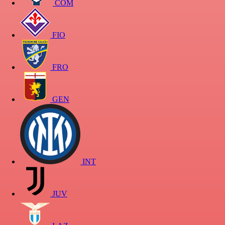
COM
FIO
FRO
GEN
INT
JUV