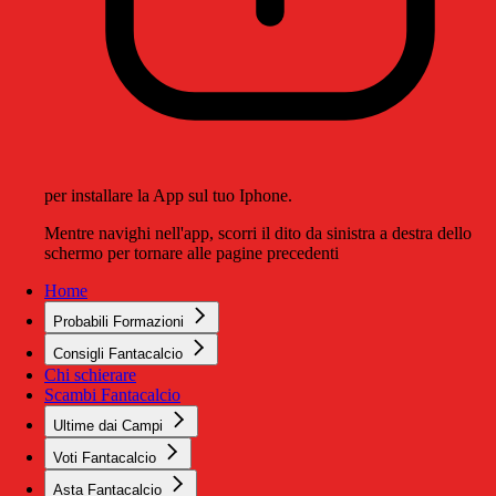
per installare la App sul tuo Iphone.
Mentre navighi nell'app, scorri il dito da sinistra a destra dello
schermo per tornare alle pagine precedenti
Home
Probabili Formazioni
Consigli Fantacalcio
Chi schierare
Scambi Fantacalcio
Ultime dai Campi
Voti Fantacalcio
Asta Fantacalcio