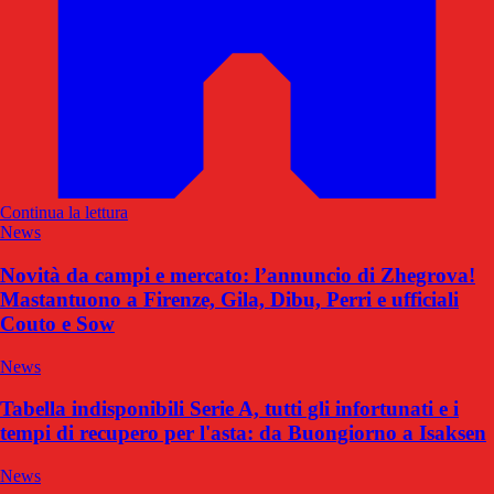
Continua la lettura
News
Novità da campi e mercato: l’annuncio di Zhegrova!
Mastantuono a Firenze, Gila, Dibu, Perri e ufficiali
Couto e Sow
News
Tabella indisponibili Serie A, tutti gli infortunati e i
tempi di recupero per l'asta: da Buongiorno a Isaksen
News