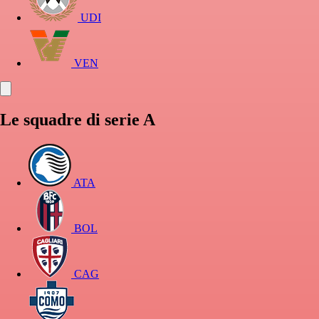
UDI
VEN
Le squadre di serie A
ATA
BOL
CAG