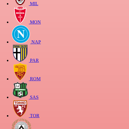
MIL
MON
NAP
PAR
ROM
SAS
TOR