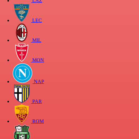
LAZ
LEC
MIL
MON
NAP
PAR
ROM