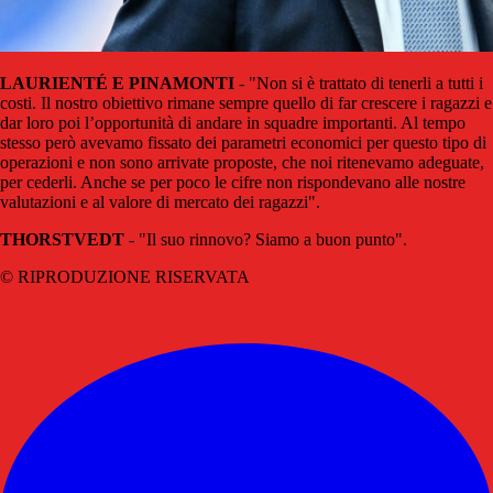
LAURIENTÉ E PINAMONTI
- "Non si è trattato di tenerli a tutti i
costi. Il nostro obiettivo rimane sempre quello di far crescere i ragazzi e
dar loro poi l’opportunità di andare in squadre importanti. Al tempo
stesso però avevamo fissato dei parametri economici per questo tipo di
operazioni e non sono arrivate proposte, che noi ritenevamo adeguate,
per cederli. Anche se per poco le cifre non rispondevano alle nostre
valutazioni e al valore di mercato dei ragazzi".
THORSTVEDT
- "Il suo rinnovo? Siamo a buon punto".
© RIPRODUZIONE RISERVATA