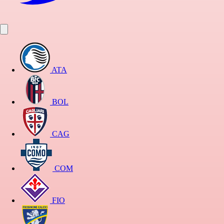
ATA
BOL
CAG
COM
FIO