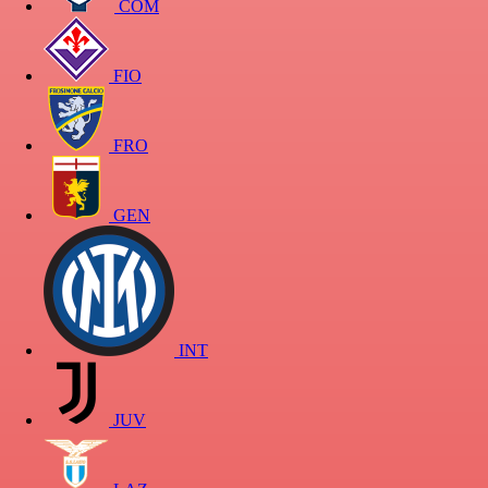
COM
FIO
FRO
GEN
INT
JUV