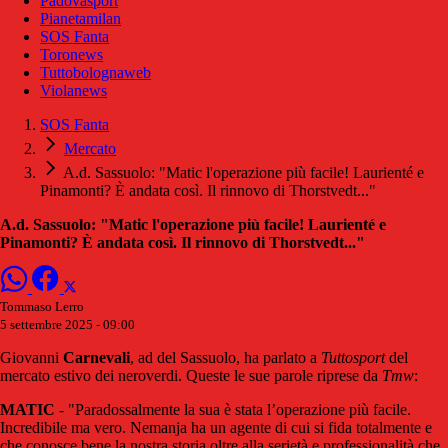
Padovasport
Pianetamilan
SOS Fanta
Toronews
Tuttobolognaweb
Violanews
SOS Fanta
Mercato
A.d. Sassuolo: "Matic l'operazione più facile! Laurienté e
Pinamonti? È andata così. Il rinnovo di Thorstvedt..."
A.d. Sassuolo: "Matic l'operazione più facile! Laurienté e
Pinamonti? È andata così. Il rinnovo di Thorstvedt..."
Tommaso Lerro
5 settembre 2025 - 09:00
Giovanni
Carnevali
, ad del Sassuolo, ha parlato a
Tuttosport
del
mercato estivo dei neroverdi. Queste le sue parole riprese da
Tmw
:
MATIC
- "Paradossalmente la sua è stata l’operazione più facile.
Incredibile ma vero. Nemanja ha un agente di cui si fida totalmente e
che conosce bene la nostra storia oltre alla serietà e professionalità che