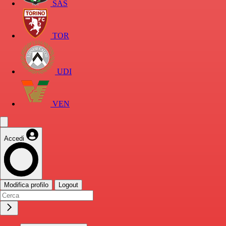
SAS
TOR
UDI
VEN
Accedi
Modifica profilo
Logout