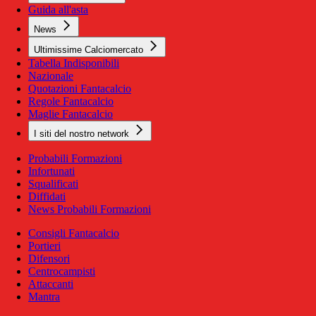
Guida all'asta
News
Ultimissime Calciomercato
Tabella Indisponibili
Nazionale
Quotazioni Fantacalcio
Regole Fantacalcio
Maglie Fantacalcio
I siti del nostro network
Probabili Formazioni
Infortunati
Squalificati
Diffidati
News Probabili Formazioni
Consigli Fantacalcio
Portieri
Difensori
Centrocampisti
Attaccanti
Mantra