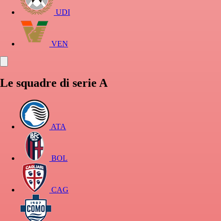
UDI
VEN
Le squadre di serie A
ATA
BOL
CAG