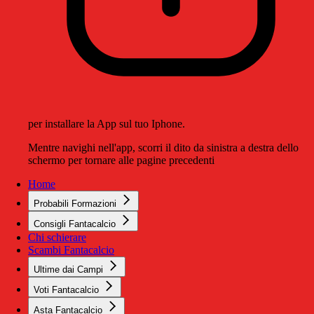
per installare la App sul tuo Iphone.
Mentre navighi nell'app, scorri il dito da sinistra a destra dello
schermo per tornare alle pagine precedenti
Home
Probabili Formazioni
Consigli Fantacalcio
Chi schierare
Scambi Fantacalcio
Ultime dai Campi
Voti Fantacalcio
Asta Fantacalcio