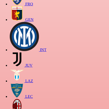
FRO
GEN
INT
JUV
LAZ
LEC