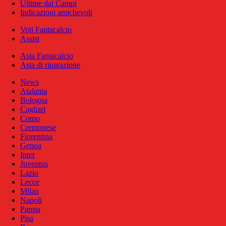
Ultime dai Campi
Indicazioni amichevoli
Voti Fantacalcio
Assist
Asta Fantacalcio
Asta di riparazione
News
Atalanta
Bologna
Cagliari
Como
Cremonese
Fiorentina
Genoa
Inter
Juventus
Lazio
Lecce
Milan
Napoli
Parma
Pisa