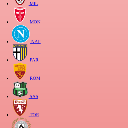
MIL
MON
NAP
PAR
ROM
SAS
TOR