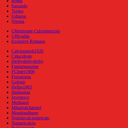
Roma
Sassuolo
Torino
Udinese
Verona
Ultimissime Calciomercato
Ufficialità
Esclusive Romano
Calcionapoli1926
Cittaceleste
Derbyderbyderby
Fantamagazine
FCInter1908
Forzaroma
Golssip
Hellas1903
Ilmilanista
Juvenews
Mediagol
Milanistichannel
Mondoudinese
Notiziecalciomercato
Numericalcio