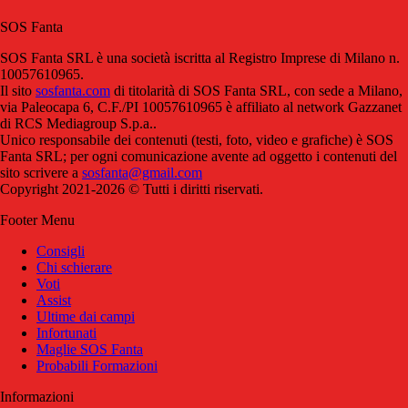
SOS Fanta
SOS Fanta SRL è una società iscritta al Registro Imprese di Milano n.
10057610965.
Il sito
sosfanta.com
di titolarità di SOS Fanta SRL, con sede a Milano,
via Paleocapa 6, C.F./PI 10057610965 è affiliato al network Gazzanet
di RCS Mediagroup S.p.a..
Unico responsabile dei contenuti (testi, foto, video e grafiche) è SOS
Fanta SRL; per ogni comunicazione avente ad oggetto i contenuti del
sito scrivere a
sosfanta@gmail.com
Copyright 2021-2026 © Tutti i diritti riservati.
Footer Menu
Consigli
Chi schierare
Voti
Assist
Ultime dai campi
Infortunati
Maglie SOS Fanta
Probabili Formazioni
Informazioni