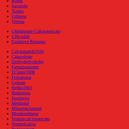
Roma
Sassuolo
Torino
Udinese
Verona
Ultimissime Calciomercato
Ufficialità
Esclusive Romano
Calcionapoli1926
Cittaceleste
Derbyderbyderby
Fantamagazine
FCInter1908
Forzaroma
Golssip
Hellas1903
Ilmilanista
Juvenews
Mediagol
Milanistichannel
Mondoudinese
Notiziecalciomercato
Numericalcio