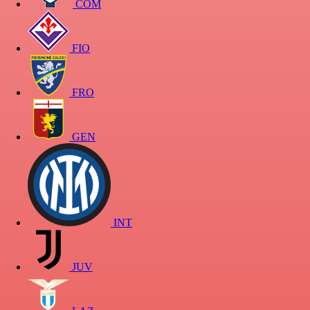
COM
FIO
FRO
GEN
INT
JUV