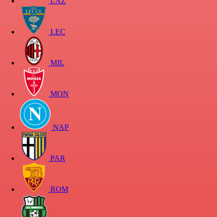
LAZ
LEC
MIL
MON
NAP
PAR
ROM