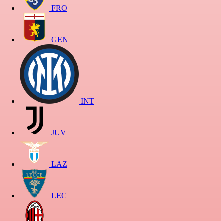
FRO
GEN
INT
JUV
LAZ
LEC