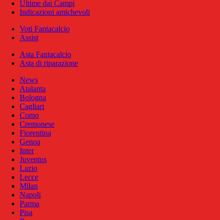
Ultime dai Campi
Indicazioni amichevoli
Voti Fantacalcio
Assist
Asta Fantacalcio
Asta di riparazione
News
Atalanta
Bologna
Cagliari
Como
Cremonese
Fiorentina
Genoa
Inter
Juventus
Lazio
Lecce
Milan
Napoli
Parma
Pisa