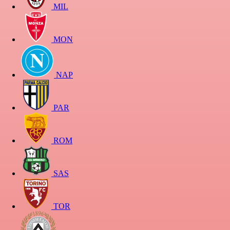
MIL
MON
NAP
PAR
ROM
SAS
TOR