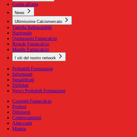
Guida all'asta
News
Ultimissime Calciomercato
Tabella Indisponibili
Nazionale
Quotazioni Fantacalcio
Regole Fantacalcio
Maglie Fantacalcio
I siti del nostro network
Probabili Formazioni
Infortunati
Squalificati
Diffidati
News Probabili Formazioni
Consigli Fantacalcio
Portieri
Difensori
Centrocampisti
Attaccanti
Mantra