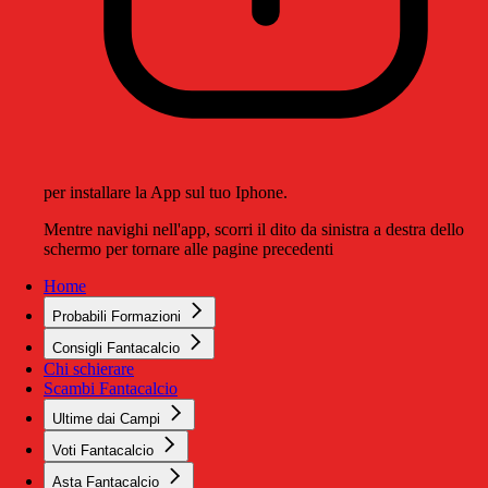
per installare la App sul tuo Iphone.
Mentre navighi nell'app, scorri il dito da sinistra a destra dello
schermo per tornare alle pagine precedenti
Home
Probabili Formazioni
Consigli Fantacalcio
Chi schierare
Scambi Fantacalcio
Ultime dai Campi
Voti Fantacalcio
Asta Fantacalcio