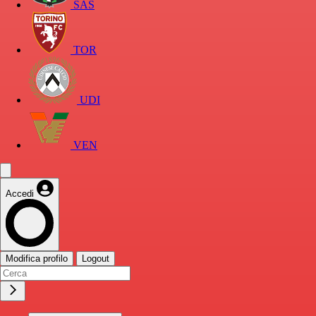
SAS
TOR
UDI
VEN
Accedi
Modifica profilo
Logout