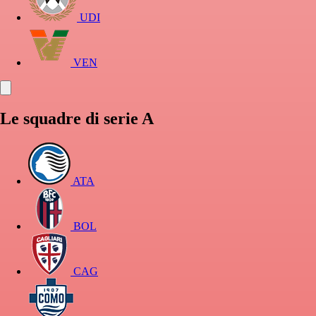
UDI
VEN
Le squadre di serie A
ATA
BOL
CAG