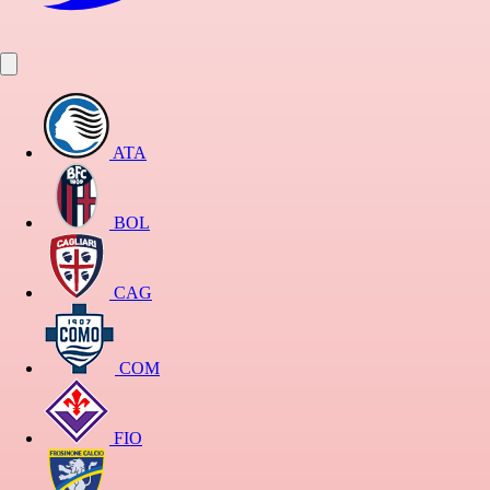
ATA
BOL
CAG
COM
FIO