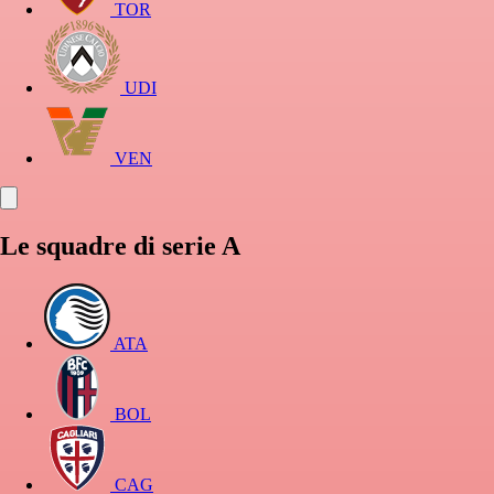
TOR
UDI
VEN
Le squadre di serie A
ATA
BOL
CAG