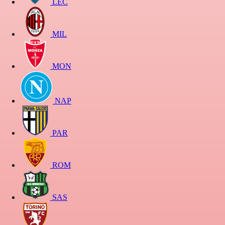
LEC
MIL
MON
NAP
PAR
ROM
SAS