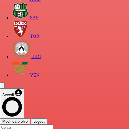
SAS
TOR
UDI
VEN
Accedi
Modifica profilo
Logout