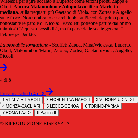
Wieteska per agire accanto a Luperto; come terzini pronti Zappa e
Obert.
Ancora Makoumbou e Adopo favoriti su Marin in
mediana
, sulla trequarti più Gaetano di Viola, con Zortea e Augello
sulle fasce. Non sembrano esserci dubbi su Piccoli da prima punta,
nonostante le parole di Nicola: "Pavoletti potrebbe partire dal primo
minuto? C'è questa possibilità, ma fa parte delle scelte generali".
Febbre per Jankto.
La probabile formazione
- Scuffet; Zappa, Mina/Wieteska, Luperto,
Obert; Makoumbou/Marin, Adopo; Zortea, Gaetano/Viola, Augello;
Piccoli.
4 di 8
Prossima scheda 4 di 8
1
VENEZIA-EMPOLI
2
FIORENTINA-NAPOLI
3
VERONA-UDINESE
4
MONZA-CAGLIARI
5
LECCE-GENOA
6
TORINO-PARMA
7
ROMA-LAZIO
8
Pagina 8
© RIPRODUZIONE RISERVATA