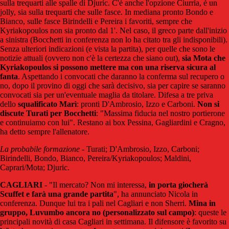
sulla trequarti alle spalle di Djuric. C'è anche l'opzione Ciurria, è un
jolly, sia sulla trequarti che sulle fasce. In mediana pronto Bondo e
Bianco, sulle fasce Birindelli e Pereira i favoriti, sempre che
Kyriakopoulos non sia pronto dal 1'. Nel caso, il greco parte dall'inizio
a sinistra (Bocchetti in conferenza non lo ha citato tra gli indisponibili).
Senza ulteriori indicazioni (e vista la partita), per quelle che sono le
notizie attuali (ovvero non c'è la certezza che siano out),
sia Mota che
Kyriakopoulos si possono mettere ma con una riserva sicura al
fanta
. Aspettando i convocati che daranno la conferma sul recupero o
no, dopo il provino di oggi che sarà decisivo, sia per capire se saranno
convocati sia per un'eventuale maglia da titolare. Difesa a tre priva
dello
squalificato Marì
: pronti D'Ambrosio, Izzo e Carboni.
Non si
discute Turati per Bocchetti
: "Massima fiducia nel nostro portierone
e continuiamo con lui". Restano ai box Pessina, Gagliardini e Cragno,
ha detto sempre l'allenatore.
La probabile formazione
- Turati; D'Ambrosio, Izzo, Carboni;
Birindelli, Bondo, Bianco, Pereira/Kyriakopoulos; Maldini,
Caprari/Mota; Djuric.
CAGLIARI
- "Il mercato? Non mi interessa,
in porta giocherà
Scuffet e farà una grande partita
", ha annunciato Nicola in
conferenza. Dunque lui tra i pali nel Cagliari e non Sherri.
Mina in
gruppo, Luvumbo ancora no (personalizzato sul campo)
: queste le
principali novità di casa Cagliari in settimana. Il difensore è favorito su