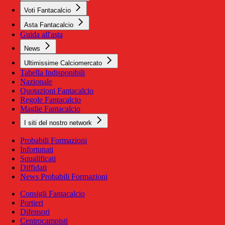
Voti Fantacalcio
Asta Fantacalcio
Guida all'asta
News
Ultimissime Calciomercato
Tabella Indisponibili
Nazionale
Quotazioni Fantacalcio
Regole Fantacalcio
Maglie Fantacalcio
I siti del nostro network
Probabili Formazioni
Infortunati
Squalificati
Diffidati
News Probabili Formazioni
Consigli Fantacalcio
Portieri
Difensori
Centrocampisti