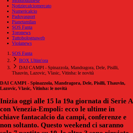
Mondoudinese
Notiziecalciomercato
Numericalcio
Padovasport
Pianetamilan
SOS Fanta
Toronews
Tuttobolognaweb
Violanews
SOS Fanta
BOX Ultim'ora
DAI CAMPI - Spinazzola, Mandragora, Dele, Pisilli,
Thauvin, Lazovic, Vlasic, Vitinha: le novità
DAI CAMPI - Spinazzola, Mandragora, Dele, Pisilli, Thauvin,
Lazovic, Vlasic, Vitinha: le novità
Inizia oggi alle 15 la 19a giornata di Serie A
con Venezia-Empoli: ecco le ultime in
chiave fantacalcio da campi, conferenze e
non soltanto. Questo weekend ci saranno
solo 7 partite su 10, le altre 3 sono rinviate