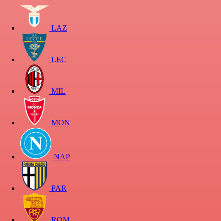
LAZ
LEC
MIL
MON
NAP
PAR
ROM