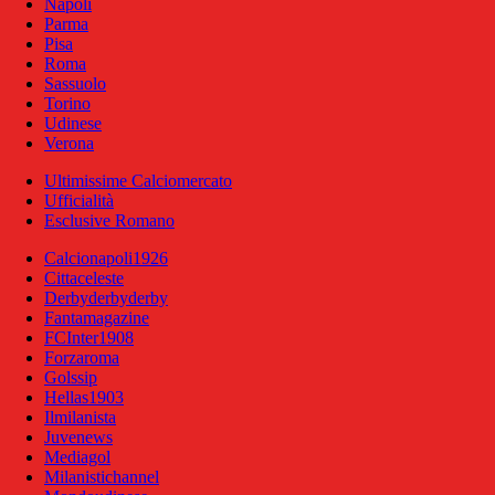
Napoli
Parma
Pisa
Roma
Sassuolo
Torino
Udinese
Verona
Ultimissime Calciomercato
Ufficialità
Esclusive Romano
Calcionapoli1926
Cittaceleste
Derbyderbyderby
Fantamagazine
FCInter1908
Forzaroma
Golssip
Hellas1903
Ilmilanista
Juvenews
Mediagol
Milanistichannel