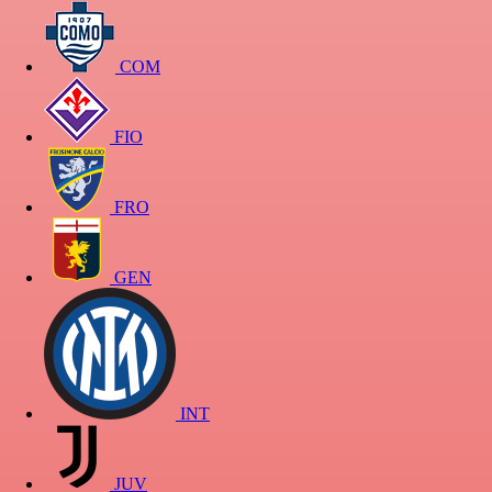
COM
FIO
FRO
GEN
INT
JUV