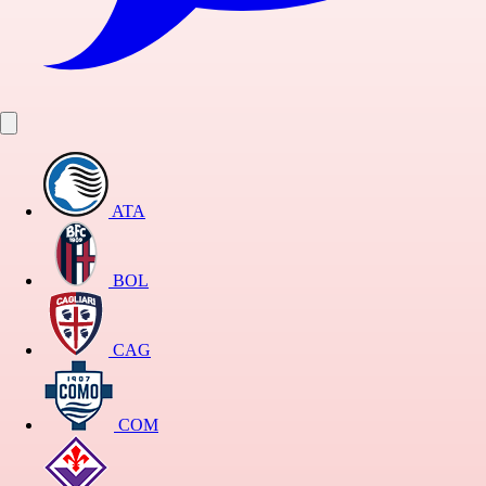
ATA
BOL
CAG
COM