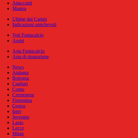
Attaccanti
Mantra
Ultime dai Campi
Indicazioni amichevoli
Voti Fantacalcio
Assist
Asta Fantacalcio
Asta di riparazione
News
Atalanta
Bologna
Cagliari
Como
Cremonese
Fiorentina
Genoa
Inter
Juventus
Lazio
Lecce
Milan