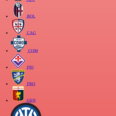
BOL
CAG
COM
FIO
FRO
GEN