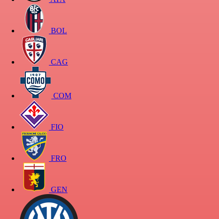
BOL
CAG
COM
FIO
FRO
GEN