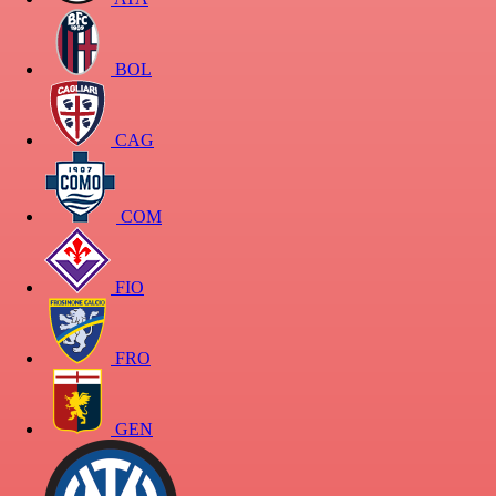
BOL
CAG
COM
FIO
FRO
GEN