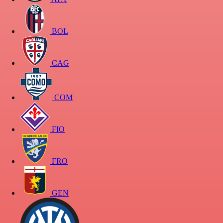
BOL
CAG
COM
FIO
FRO
GEN