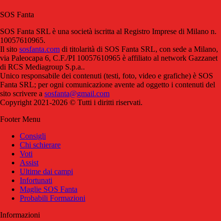
SOS Fanta
SOS Fanta SRL è una società iscritta al Registro Imprese di Milano n.
10057610965.
Il sito
sosfanta.com
di titolarità di SOS Fanta SRL, con sede a Milano,
via Paleocapa 6, C.F./PI 10057610965 è affiliato al network Gazzanet
di RCS Mediagroup S.p.a..
Unico responsabile dei contenuti (testi, foto, video e grafiche) è SOS
Fanta SRL; per ogni comunicazione avente ad oggetto i contenuti del
sito scrivere a
sosfanta@gmail.com
Copyright 2021-2026 © Tutti i diritti riservati.
Footer Menu
Consigli
Chi schierare
Voti
Assist
Ultime dai campi
Infortunati
Maglie SOS Fanta
Probabili Formazioni
Informazioni