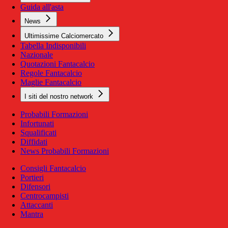
Guida all'asta
News
Ultimissime Calciomercato
Tabella Indisponibili
Nazionale
Quotazioni Fantacalcio
Regole Fantacalcio
Maglie Fantacalcio
I siti del nostro network
Probabili Formazioni
Infortunati
Squalificati
Diffidati
News Probabili Formazioni
Consigli Fantacalcio
Portieri
Difensori
Centrocampisti
Attaccanti
Mantra