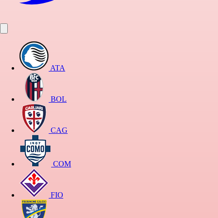
ATA
BOL
CAG
COM
FIO