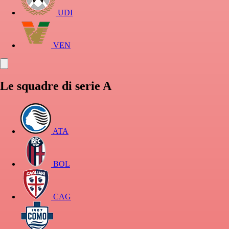
UDI
VEN
Le squadre di serie A
ATA
BOL
CAG