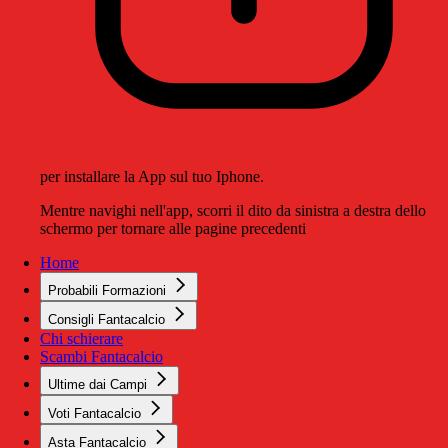
per installare la App sul tuo Iphone.
Mentre navighi nell'app, scorri il dito da sinistra a destra dello
schermo per tornare alle pagine precedenti
Home
Probabili Formazioni
Consigli Fantacalcio
Chi schierare
Scambi Fantacalcio
Ultime dai Campi
Voti Fantacalcio
Asta Fantacalcio