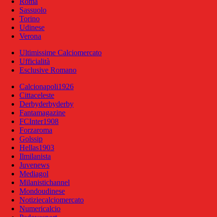
Roma
Sassuolo
Torino
Udinese
Verona
Ultimissime Calciomercato
Ufficialità
Esclusive Romano
Calcionapoli1926
Cittaceleste
Derbyderbyderby
Fantamagazine
FCInter1908
Forzaroma
Golssip
Hellas1903
Ilmilanista
Juvenews
Mediagol
Milanistichannel
Mondoudinese
Notiziecalciomercato
Numericalcio