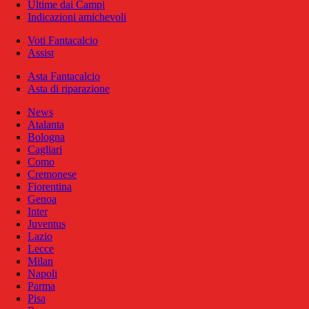
Ultime dai Campi
Indicazioni amichevoli
Voti Fantacalcio
Assist
Asta Fantacalcio
Asta di riparazione
News
Atalanta
Bologna
Cagliari
Como
Cremonese
Fiorentina
Genoa
Inter
Juventus
Lazio
Lecce
Milan
Napoli
Parma
Pisa