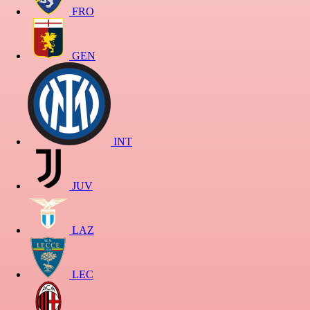
FRO
GEN
INT
JUV
LAZ
LEC