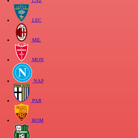
LAZ
LEC
MIL
MON
NAP
PAR
ROM