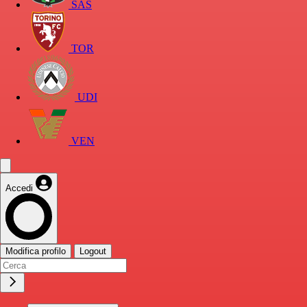
SAS
TOR
UDI
VEN
Accedi
Modifica profilo
Logout