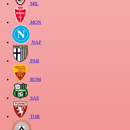
MIL
MON
NAP
PAR
ROM
SAS
TOR