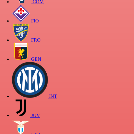
COM
FIO
FRO
GEN
INT
JUV