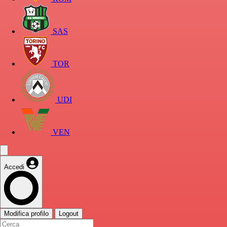
SAS
TOR
UDI
VEN
Accedi
Modifica profilo
Logout