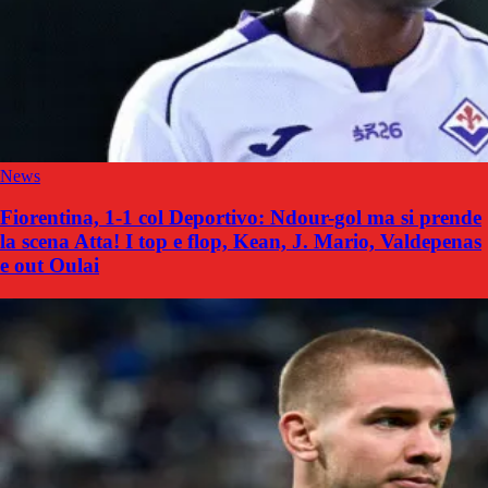
News
Fiorentina, 1-1 col Deportivo: Ndour-gol ma si prende
la scena Atta! I top e flop, Kean, J. Mario, Valdepenas
e out Oulai