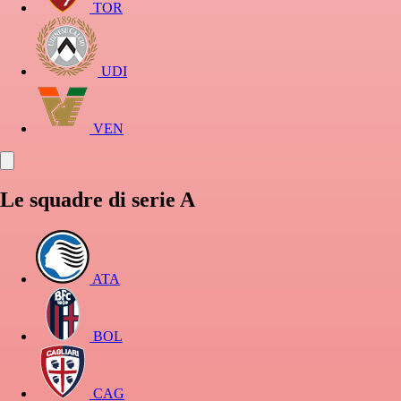
TOR
UDI
VEN
Le squadre di serie A
ATA
BOL
CAG