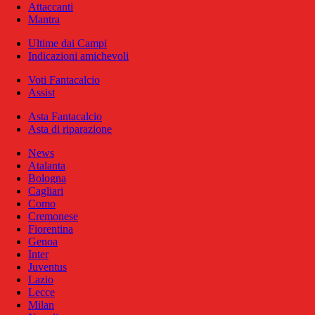
Attaccanti
Mantra
Ultime dai Campi
Indicazioni amichevoli
Voti Fantacalcio
Assist
Asta Fantacalcio
Asta di riparazione
News
Atalanta
Bologna
Cagliari
Como
Cremonese
Fiorentina
Genoa
Inter
Juventus
Lazio
Lecce
Milan