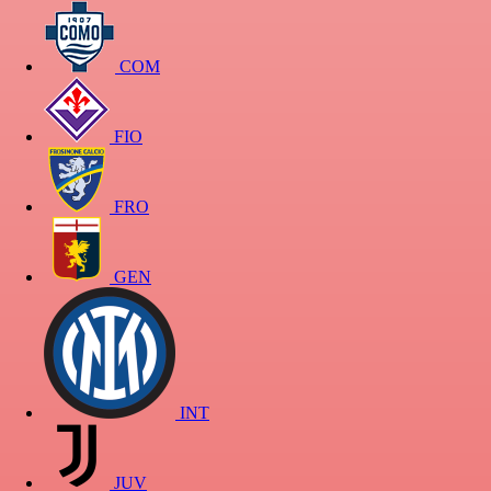
COM
FIO
FRO
GEN
INT
JUV