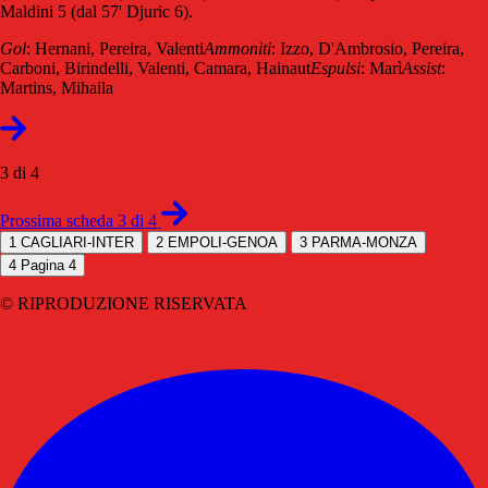
Maldini 5 (dal 57' Djuric 6).
Gol
: Hernani, Pereira, Valenti
Ammoniti
: Izzo, D'Ambrosio, Pereira,
Carboni, Birindelli, Valenti, Camara, Hainaut
Espulsi
: Marì
Assist
:
Martins, Mihaila
3 di 4
Prossima scheda 3 di 4
1
CAGLIARI-INTER
2
EMPOLI-GENOA
3
PARMA-MONZA
4
Pagina 4
© RIPRODUZIONE RISERVATA