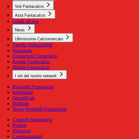
Voti Fantacalcio
Asta Fantacalcio
Guida all'asta
News
Ultimissime Calciomercato
Tabella Indisponibili
Nazionale
Quotazioni Fantacalcio
Regole Fantacalcio
Maglie Fantacalcio
I siti del nostro network
Probabili Formazioni
Infortunati
Squalificati
Diffidati
News Probabili Formazioni
Consigli Fantacalcio
Portieri
Difensori
Centrocampisti