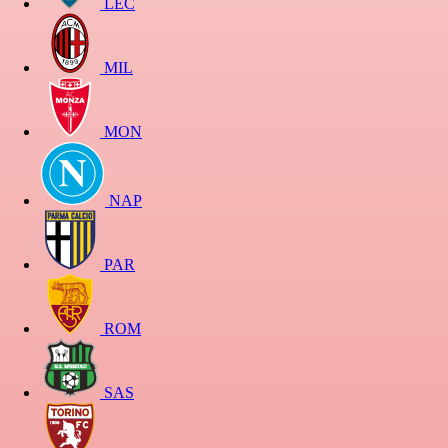
LEC
MIL
MON
NAP
PAR
ROM
SAS