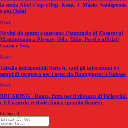
la scena Atta! I top e flop, Kean, J. Mario, Valdepenas
e out Oulai
News
Novità da campi e mercato: l’annuncio di Zhegrova!
Mastantuono a Firenze, Gila, Dibu, Perri e ufficiali
Couto e Sow
News
Tabella indisponibili Serie A, tutti gli infortunati e i
tempi di recupero per l'asta: da Buongiorno a Isaksen
News
BREAKING - Roma, fatta per il rinnovo di Pellegrini:
c'è l'accordo verbale, fino a quando firmerà
Commenti