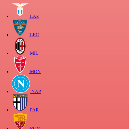
LAZ
LEC
MIL
MON
NAP
PAR
ROM