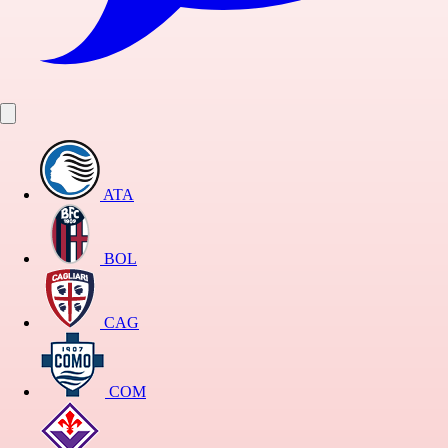
ATA
BOL
CAG
COM