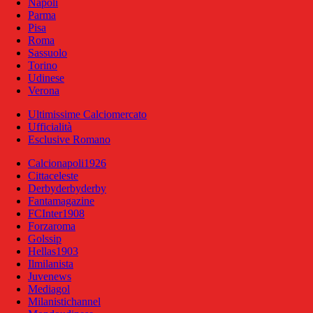
Napoli
Parma
Pisa
Roma
Sassuolo
Torino
Udinese
Verona
Ultimissime Calciomercato
Ufficialità
Esclusive Romano
Calcionapoli1926
Cittaceleste
Derbyderbyderby
Fantamagazine
FCInter1908
Forzaroma
Golssip
Hellas1903
Ilmilanista
Juvenews
Mediagol
Milanistichannel