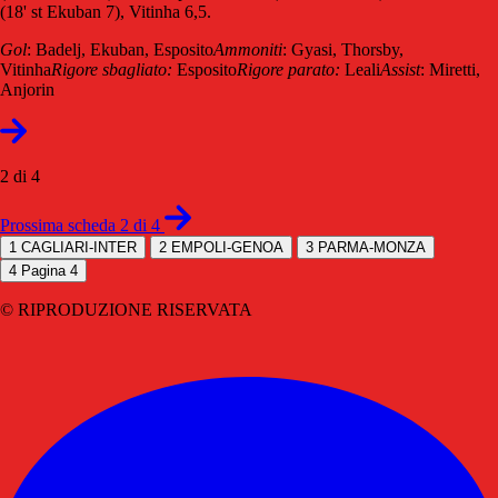
(18' st Ekuban 7), Vitinha 6,5.
Gol
: Badelj, Ekuban, Esposito
Ammoniti
: Gyasi, Thorsby,
Vitinha
Rigore sbagliato:
Esposito
Rigore parato:
Leali
Assist
: Miretti,
Anjorin
2 di 4
Prossima scheda 2 di 4
1
CAGLIARI-INTER
2
EMPOLI-GENOA
3
PARMA-MONZA
4
Pagina 4
© RIPRODUZIONE RISERVATA