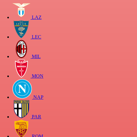
LAZ
LEC
MIL
MON
NAP
PAR
ROM