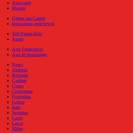
Attaccanti
Mantra
Ultime dai Campi
Indicazioni amichevoli
Voti Fantacalcio
Assist
Asta Fantacalcio
Asta di riparazione
News
Atalanta
Bologna
Cagliari
Como
Cremonese
Fiorentina
Genoa
Inter
Juventus
Lazio
Lecce
Milan