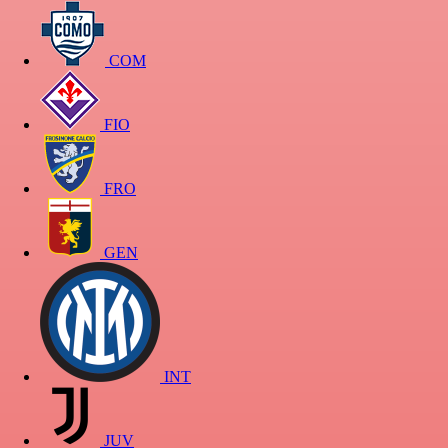
COM
FIO
FRO
GEN
INT
JUV