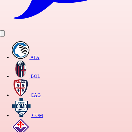
ATA
BOL
CAG
COM