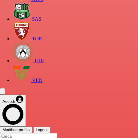
SAS
TOR
UDI
VEN
Accedi
Modifica profilo
Logout