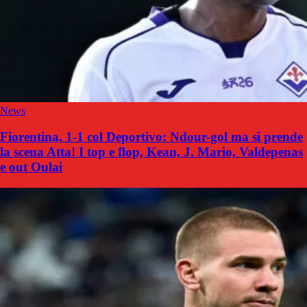
News
Fiorentina, 1-1 col Deportivo: Ndour-gol ma si prende
la scena Atta! I top e flop, Kean, J. Mario, Valdepenas
e out Oulai