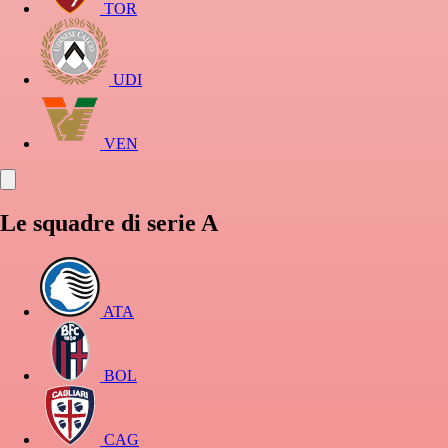
TOR
UDI
VEN
Le squadre di serie A
ATA
BOL
CAG