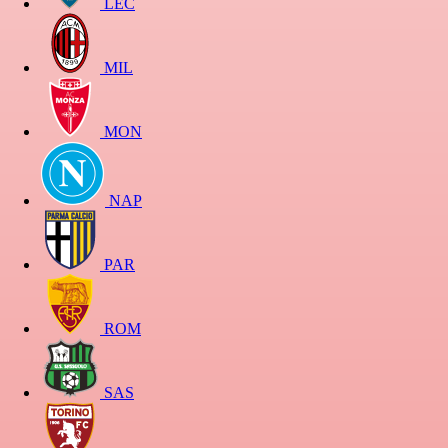
LEC
MIL
MON
NAP
PAR
ROM
SAS