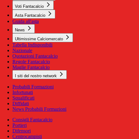
Voti Fantacalcio
Asta Fantacalcio
Guida all'asta
News
Ultimissime Calciomercato
Tabella Indisponibili
Nazionale
Quotazioni Fantacalcio
Regole Fantacalcio
Maglie Fantacalcio
I siti del nostro network
Probabili Formazioni
Infortunati
Squalificati
Diffidati
News Probabili Formazioni
Consigli Fantacalcio
Portieri
Difensori
Centrocampisti