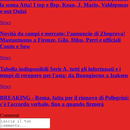
la scena Atta! I top e flop, Kean, J. Mario, Valdepenas
e out Oulai
News
Novità da campi e mercato: l’annuncio di Zhegrova!
Mastantuono a Firenze, Gila, Dibu, Perri e ufficiali
Couto e Sow
News
Tabella indisponibili Serie A, tutti gli infortunati e i
tempi di recupero per l'asta: da Buongiorno a Isaksen
News
BREAKING - Roma, fatta per il rinnovo di Pellegrini:
c'è l'accordo verbale, fino a quando firmerà
Commenti