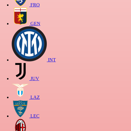
FRO
GEN
INT
JUV
LAZ
LEC