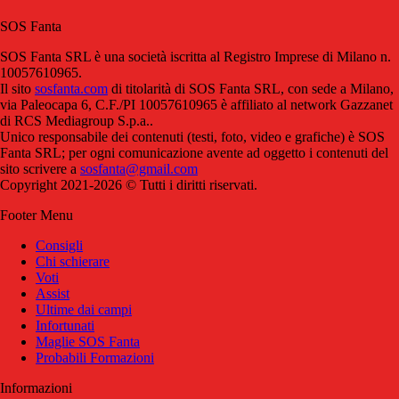
SOS Fanta
SOS Fanta SRL è una società iscritta al Registro Imprese di Milano n.
10057610965.
Il sito
sosfanta.com
di titolarità di SOS Fanta SRL, con sede a Milano,
via Paleocapa 6, C.F./PI 10057610965 è affiliato al network Gazzanet
di RCS Mediagroup S.p.a..
Unico responsabile dei contenuti (testi, foto, video e grafiche) è SOS
Fanta SRL; per ogni comunicazione avente ad oggetto i contenuti del
sito scrivere a
sosfanta@gmail.com
Copyright 2021-2026 © Tutti i diritti riservati.
Footer Menu
Consigli
Chi schierare
Voti
Assist
Ultime dai campi
Infortunati
Maglie SOS Fanta
Probabili Formazioni
Informazioni