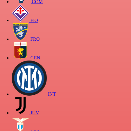
COM
FIO
FRO
GEN
INT
JUV