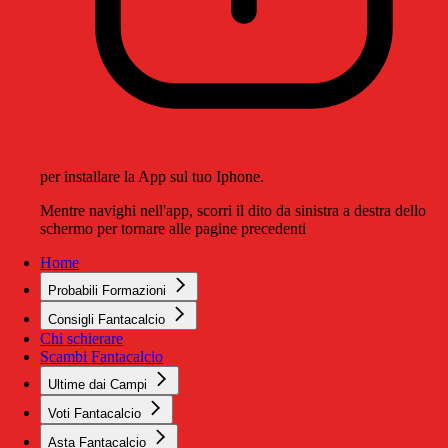
per installare la App sul tuo Iphone.
Mentre navighi nell'app, scorri il dito da sinistra a destra dello
schermo per tornare alle pagine precedenti
Home
Probabili Formazioni
Consigli Fantacalcio
Chi schierare
Scambi Fantacalcio
Ultime dai Campi
Voti Fantacalcio
Asta Fantacalcio