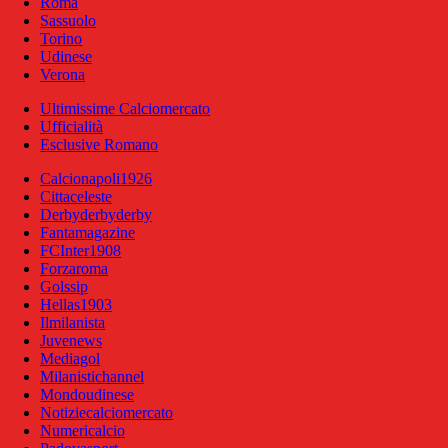
Roma
Sassuolo
Torino
Udinese
Verona
Ultimissime Calciomercato
Ufficialità
Esclusive Romano
Calcionapoli1926
Cittaceleste
Derbyderbyderby
Fantamagazine
FCInter1908
Forzaroma
Golssip
Hellas1903
Ilmilanista
Juvenews
Mediagol
Milanistichannel
Mondoudinese
Notiziecalciomercato
Numericalcio