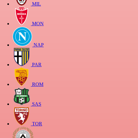
MIL
MON
NAP
PAR
ROM
SAS
TOR