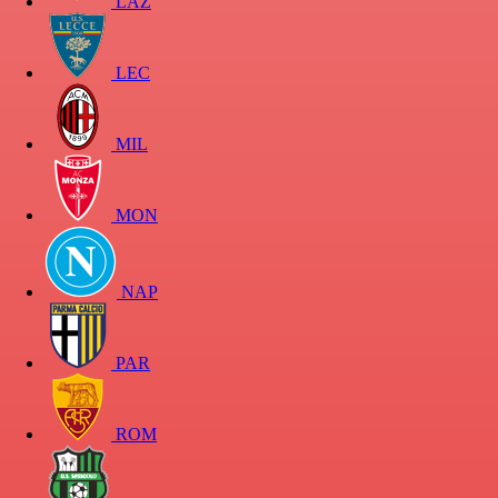
LAZ
LEC
MIL
MON
NAP
PAR
ROM