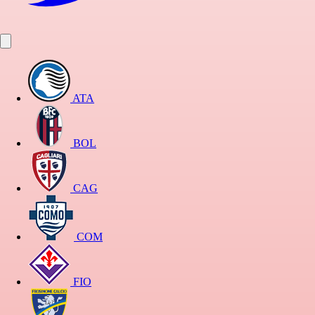
ATA
BOL
CAG
COM
FIO