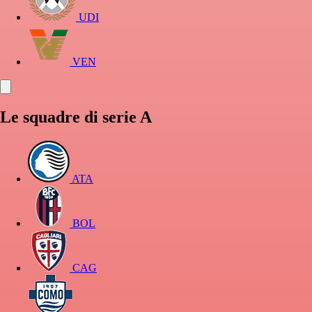
UDI
VEN
Le squadre di serie A
ATA
BOL
CAG