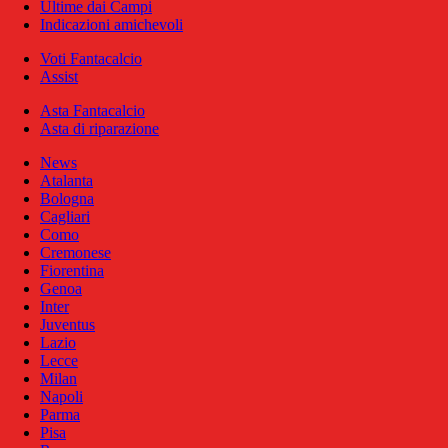
Ultime dai Campi
Indicazioni amichevoli
Voti Fantacalcio
Assist
Asta Fantacalcio
Asta di riparazione
News
Atalanta
Bologna
Cagliari
Como
Cremonese
Fiorentina
Genoa
Inter
Juventus
Lazio
Lecce
Milan
Napoli
Parma
Pisa