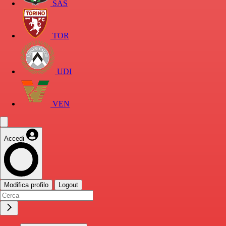
SAS
TOR
UDI
VEN
Accedi
Modifica profilo
Logout