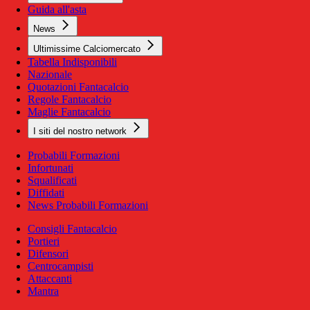
Guida all'asta
News
Ultimissime Calciomercato
Tabella Indisponibili
Nazionale
Quotazioni Fantacalcio
Regole Fantacalcio
Maglie Fantacalcio
I siti del nostro network
Probabili Formazioni
Infortunati
Squalificati
Diffidati
News Probabili Formazioni
Consigli Fantacalcio
Portieri
Difensori
Centrocampisti
Attaccanti
Mantra