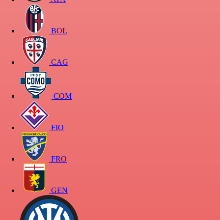
BOL
CAG
COM
FIO
FRO
GEN