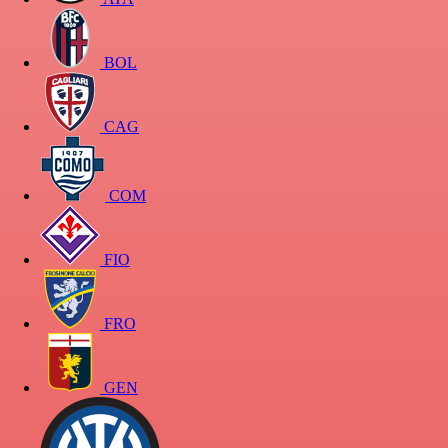
BOL
CAG
COM
FIO
FRO
GEN