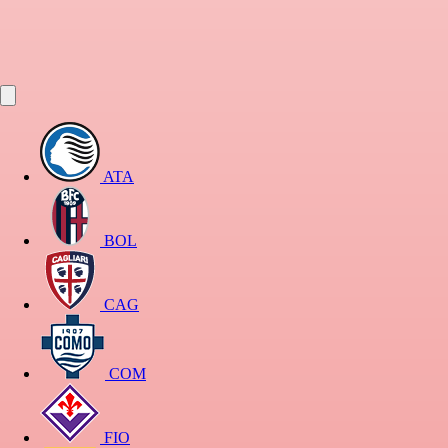
ATA
BOL
CAG
COM
FIO