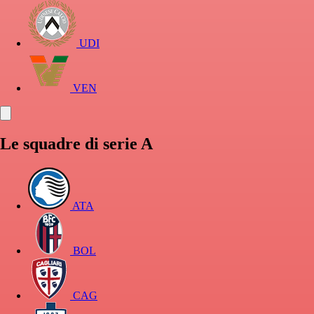
UDI
VEN
Le squadre di serie A
ATA
BOL
CAG