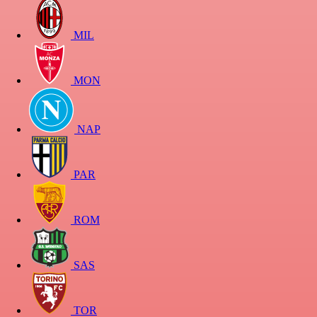
MIL
MON
NAP
PAR
ROM
SAS
TOR