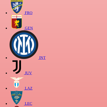
FRO
GEN
INT
JUV
LAZ
LEC