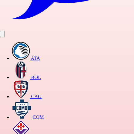
ATA
BOL
CAG
COM