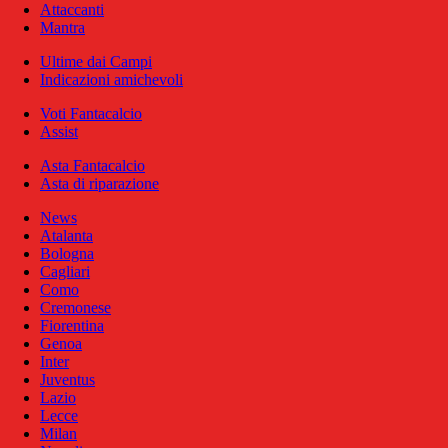
Attaccanti
Mantra
Ultime dai Campi
Indicazioni amichevoli
Voti Fantacalcio
Assist
Asta Fantacalcio
Asta di riparazione
News
Atalanta
Bologna
Cagliari
Como
Cremonese
Fiorentina
Genoa
Inter
Juventus
Lazio
Lecce
Milan