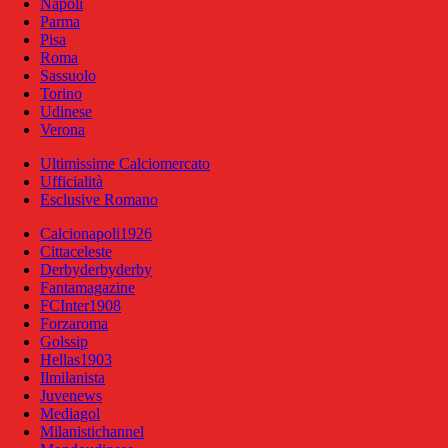
Napoli
Parma
Pisa
Roma
Sassuolo
Torino
Udinese
Verona
Ultimissime Calciomercato
Ufficialità
Esclusive Romano
Calcionapoli1926
Cittaceleste
Derbyderbyderby
Fantamagazine
FCInter1908
Forzaroma
Golssip
Hellas1903
Ilmilanista
Juvenews
Mediagol
Milanistichannel