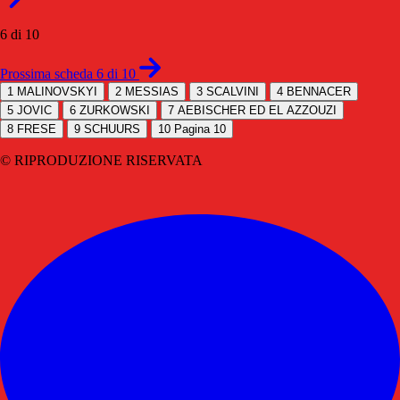
6 di 10
Prossima scheda 6 di 10
1
MALINOVSKYI
2
MESSIAS
3
SCALVINI
4
BENNACER
5
JOVIC
6
ZURKOWSKI
7
AEBISCHER ED EL AZZOUZI
8
FRESE
9
SCHUURS
10
Pagina 10
© RIPRODUZIONE RISERVATA