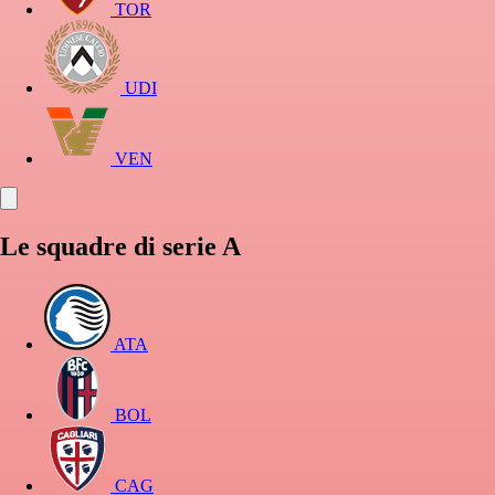
TOR
UDI
VEN
Le squadre di serie A
ATA
BOL
CAG