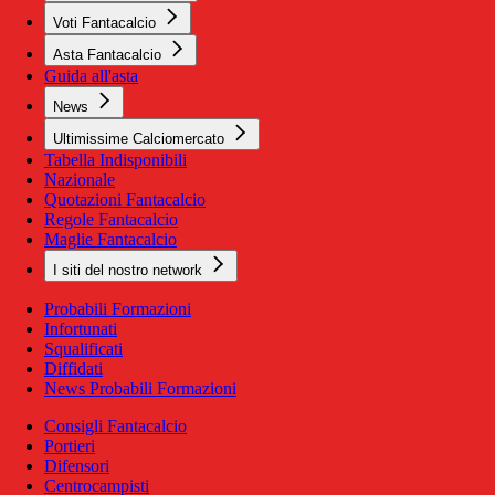
Voti Fantacalcio
Asta Fantacalcio
Guida all'asta
News
Ultimissime Calciomercato
Tabella Indisponibili
Nazionale
Quotazioni Fantacalcio
Regole Fantacalcio
Maglie Fantacalcio
I siti del nostro network
Probabili Formazioni
Infortunati
Squalificati
Diffidati
News Probabili Formazioni
Consigli Fantacalcio
Portieri
Difensori
Centrocampisti