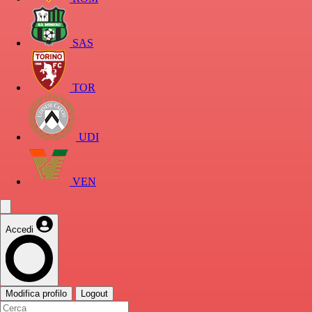
SAS
TOR
UDI
VEN
Accedi
Modifica profilo
Logout