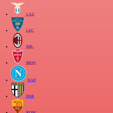
LAZ
LEC
MIL
MON
NAP
PAR
ROM