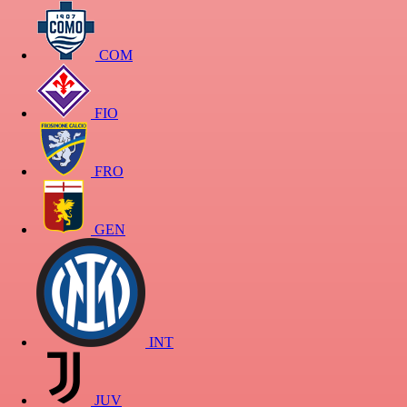
COM
FIO
FRO
GEN
INT
JUV