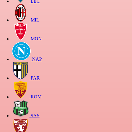
LEC
MIL
MON
NAP
PAR
ROM
SAS