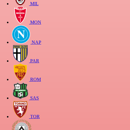
MIL
MON
NAP
PAR
ROM
SAS
TOR