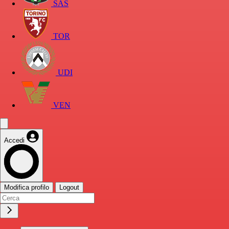
SAS
TOR
UDI
VEN
Accedi
Modifica profilo
Logout