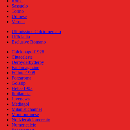
Roma
Sassuolo
Torino
Udinese
Verona
Ultimissime Calciomercato
Ufficialità
Esclusive Romano
Calcionapoli1926
Cittaceleste
Derbyderbyderby
Fantamagazine
FCInter1908
Forzaroma
Golssip
Hellas1903
Ilmilanista
Juvenews
Mediagol
Milanistichannel
Mondoudinese
Notiziecalciomercato
Numericalcio