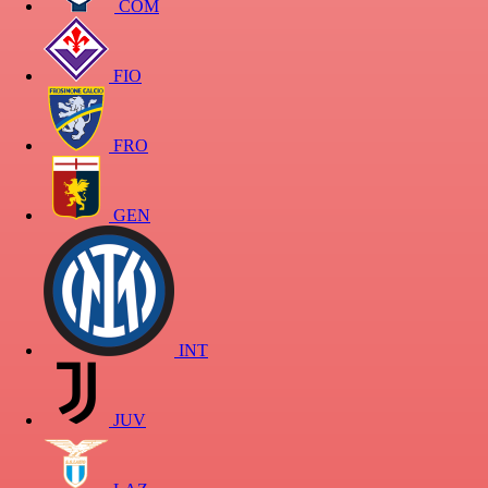
COM
FIO
FRO
GEN
INT
JUV