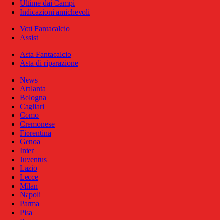
Ultime dai Campi
Indicazioni amichevoli
Voti Fantacalcio
Assist
Asta Fantacalcio
Asta di riparazione
News
Atalanta
Bologna
Cagliari
Como
Cremonese
Fiorentina
Genoa
Inter
Juventus
Lazio
Lecce
Milan
Napoli
Parma
Pisa