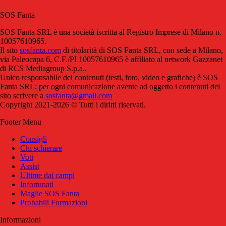
SOS Fanta
SOS Fanta SRL è una società iscritta al Registro Imprese di Milano n.
10057610965.
Il sito
sosfanta.com
di titolarità di SOS Fanta SRL, con sede a Milano,
via Paleocapa 6, C.F./PI 10057610965 è affiliato al network Gazzanet
di RCS Mediagroup S.p.a..
Unico responsabile dei contenuti (testi, foto, video e grafiche) è SOS
Fanta SRL; per ogni comunicazione avente ad oggetto i contenuti del
sito scrivere a
sosfanta@gmail.com
Copyright 2021-2026 © Tutti i diritti riservati.
Footer Menu
Consigli
Chi schierare
Voti
Assist
Ultime dai campi
Infortunati
Maglie SOS Fanta
Probabili Formazioni
Informazioni