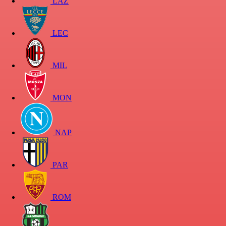
LAZ
LEC
MIL
MON
NAP
PAR
ROM