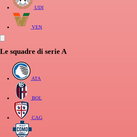
UDI
VEN
Le squadre di serie A
ATA
BOL
CAG