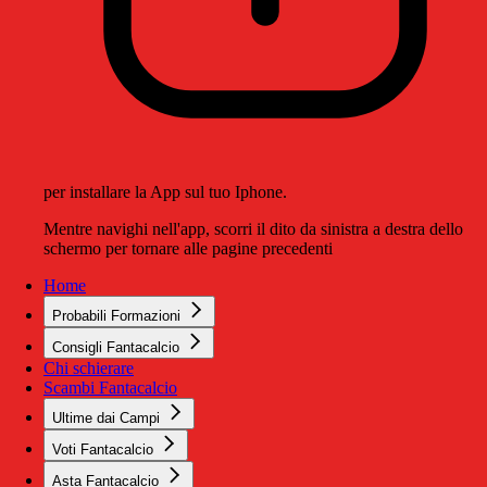
per installare la App sul tuo Iphone.
Mentre navighi nell'app, scorri il dito da sinistra a destra dello
schermo per tornare alle pagine precedenti
Home
Probabili Formazioni
Consigli Fantacalcio
Chi schierare
Scambi Fantacalcio
Ultime dai Campi
Voti Fantacalcio
Asta Fantacalcio