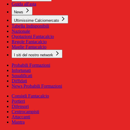
Guida all'asta
News
Ultimissime Calciomercato
Tabella Indisponibili
Nazionale
Quotazioni Fantacalcio
Regole Fantacalcio
Maglie Fantacalcio
I siti del nostro network
Probabili Formazioni
Infortunati
Squalificati
Diffidati
News Probabili Formazioni
Consigli Fantacalcio
Portieri
Difensori
Centrocampisti
Attaccanti
Mantra