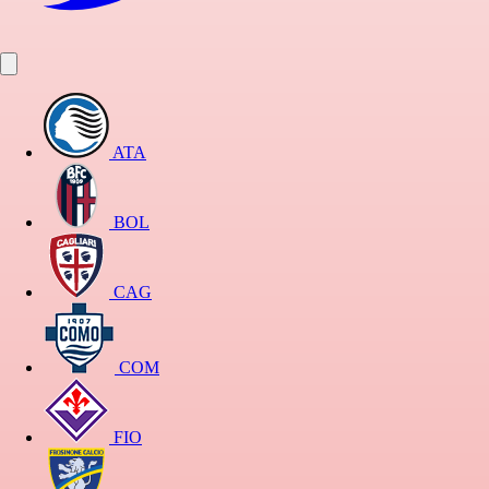
ATA
BOL
CAG
COM
FIO