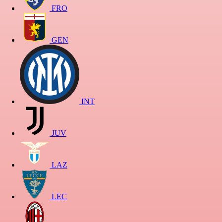
FRO
GEN
INT
JUV
LAZ
LEC