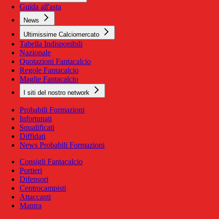
Guida all'asta
News
Ultimissime Calciomercato
Tabella Indisponibili
Nazionale
Quotazioni Fantacalcio
Regole Fantacalcio
Maglie Fantacalcio
I siti del nostro network
Probabili Formazioni
Infortunati
Squalificati
Diffidati
News Probabili Formazioni
Consigli Fantacalcio
Portieri
Difensori
Centrocampisti
Attaccanti
Mantra