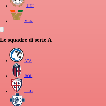
UDI
VEN
Le squadre di serie A
ATA
BOL
CAG