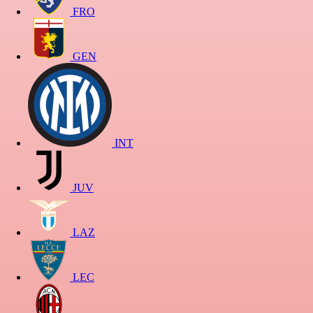
FRO
GEN
INT
JUV
LAZ
LEC