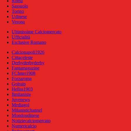
Roma
Sassuolo
Torino
Udinese
Verona
Ultimissime Calciomercato
Ufficialità
Esclusive Romano
Calcionapoli1926
Cittaceleste
Derbyderbyderby
Fantamagazine
FCInter1908
Forzaroma
Golssip
Hellas1903
Ilmilanista
Juvenews
Mediagol
Milanistichannel
Mondoudinese
Notiziecalciomercato
Numericalcio