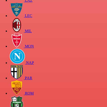
LAZ
LEC
MIL
MON
NAP
PAR
ROM