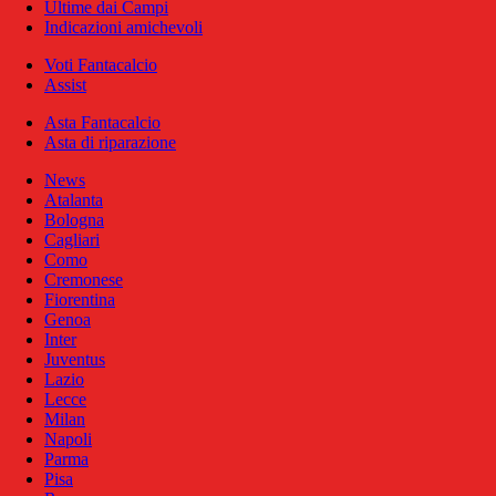
Ultime dai Campi
Indicazioni amichevoli
Voti Fantacalcio
Assist
Asta Fantacalcio
Asta di riparazione
News
Atalanta
Bologna
Cagliari
Como
Cremonese
Fiorentina
Genoa
Inter
Juventus
Lazio
Lecce
Milan
Napoli
Parma
Pisa