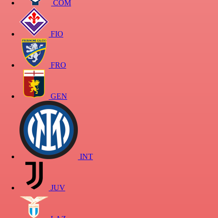
COM
FIO
FRO
GEN
INT
JUV