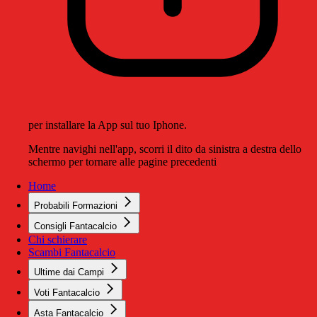
per installare la App sul tuo Iphone.
Mentre navighi nell'app, scorri il dito da sinistra a destra dello
schermo per tornare alle pagine precedenti
Home
Probabili Formazioni
Consigli Fantacalcio
Chi schierare
Scambi Fantacalcio
Ultime dai Campi
Voti Fantacalcio
Asta Fantacalcio