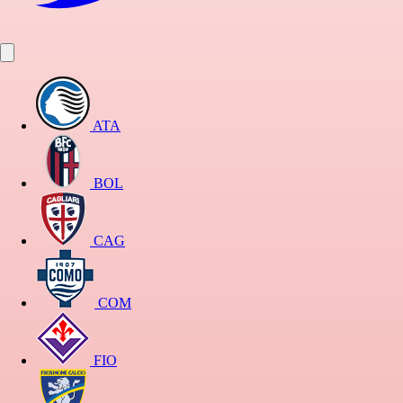
ATA
BOL
CAG
COM
FIO