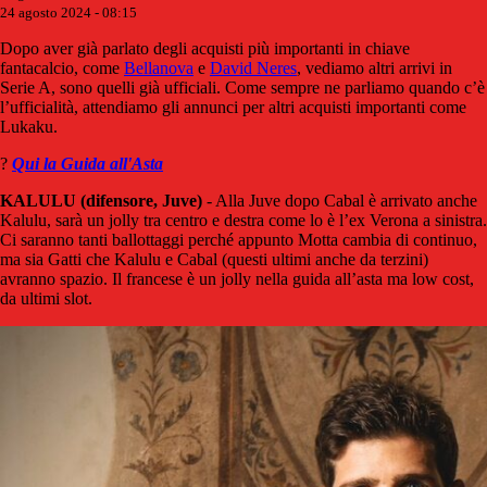
24 agosto 2024 - 08:15
Dopo aver già parlato degli acquisti più importanti in chiave
fantacalcio, come
Bellanova
e
David Neres
, vediamo altri arrivi in
Serie A, sono quelli già ufficiali. Come sempre ne parliamo quando c’è
l’ufficialità, attendiamo gli annunci per altri acquisti importanti come
Lukaku.
?
Qui la Guida all'Asta
KALULU (difensore, Juve)
- Alla Juve dopo Cabal è arrivato anche
Kalulu, sarà un jolly tra centro e destra come lo è l’ex Verona a sinistra.
Ci saranno tanti ballottaggi perché appunto Motta cambia di continuo,
ma sia Gatti che Kalulu e Cabal (questi ultimi anche da terzini)
avranno spazio. Il francese è un jolly nella guida all’asta ma low cost,
da ultimi slot.