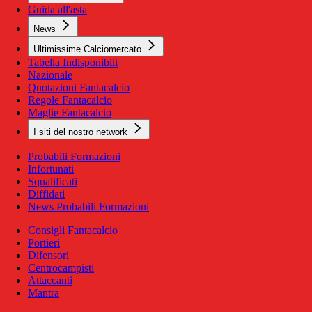
Guida all'asta
News
Ultimissime Calciomercato
Tabella Indisponibili
Nazionale
Quotazioni Fantacalcio
Regole Fantacalcio
Maglie Fantacalcio
I siti del nostro network
Probabili Formazioni
Infortunati
Squalificati
Diffidati
News Probabili Formazioni
Consigli Fantacalcio
Portieri
Difensori
Centrocampisti
Attaccanti
Mantra