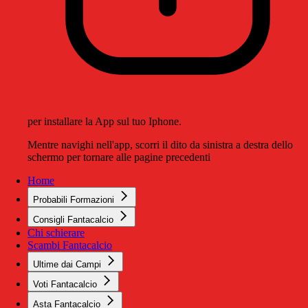
per installare la App sul tuo Iphone.
Mentre navighi nell'app, scorri il dito da sinistra a destra dello
schermo per tornare alle pagine precedenti
Home
Probabili Formazioni
Consigli Fantacalcio
Chi schierare
Scambi Fantacalcio
Ultime dai Campi
Voti Fantacalcio
Asta Fantacalcio