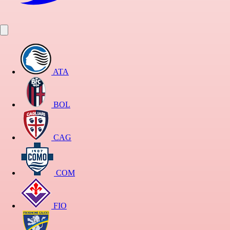
ATA
BOL
CAG
COM
FIO