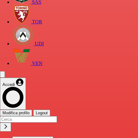
SAS
TOR
UDI
VEN
Accedi
Modifica profilo
Logout