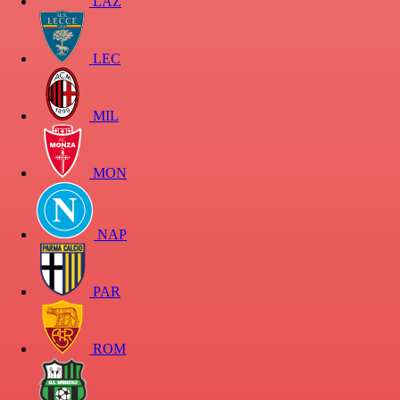
LAZ
LEC
MIL
MON
NAP
PAR
ROM