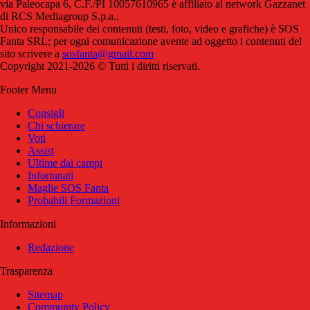
via Paleocapa 6, C.F./PI 10057610965 è affiliato al network Gazzanet
di RCS Mediagroup S.p.a..
Unico responsabile dei contenuti (testi, foto, video e grafiche) è SOS
Fanta SRL; per ogni comunicazione avente ad oggetto i contenuti del
sito scrivere a
sosfanta@gmail.com
Copyright 2021-2026 © Tutti i diritti riservati.
Footer Menu
Consigli
Chi schierare
Voti
Assist
Ultime dai campi
Infortunati
Maglie SOS Fanta
Probabili Formazioni
Informazioni
Redazione
Trasparenza
Sitemap
Community Policy