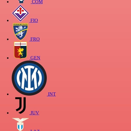
COM
FIO
FRO
GEN
INT
JUV