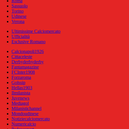
Roma
Sassuolo
Torino
Udinese
Verona
Ultimissime Calciomercato
Ufficialità
Esclusive Romano
Calcionapoli1926
Cittaceleste
Derbyderbyderby
Fantamagazine
FCInter1908
Forzaroma
Golssip
Hellas1903
Ilmilanista
Juvenews
Mediagol
Milanistichannel
Mondoudinese
Notiziecalciomercato
Numericalcio