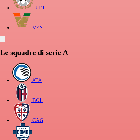
UDI
VEN
Le squadre di serie A
ATA
BOL
CAG