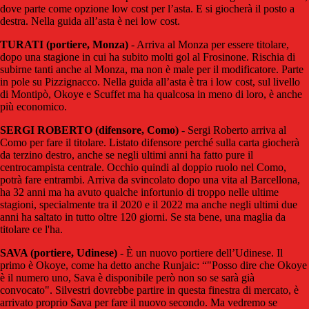
dove parte come opzione low cost per l’asta. E si giocherà il posto a
destra. Nella guida all’asta è nei low cost.
TURATI
(portiere, Monza)
- Arriva al Monza per essere titolare,
dopo una stagione in cui ha subito molti gol al Frosinone. Rischia di
subirne tanti anche al Monza, ma non è male per il modificatore. Parte
in pole su Pizzignacco. Nella guida all’asta è tra i low cost, sul livello
di Montipò, Okoye e Scuffet ma ha qualcosa in meno di loro, è anche
più economico.
SERGI ROBERTO (difensore, Como)
- Sergi Roberto arriva al
Como per fare il titolare. Listato difensore perché sulla carta giocherà
da terzino destro, anche se negli ultimi anni ha fatto pure il
centrocampista centrale. Occhio quindi al doppio ruolo nel Como,
potrà fare entrambi. Arriva da svincolato dopo una vita al Barcellona,
ha 32 anni ma ha avuto qualche infortunio di troppo nelle ultime
stagioni, specialmente tra il 2020 e il 2022 ma anche negli ultimi due
anni ha saltato in tutto oltre 120 giorni. Se sta bene, una maglia da
titolare ce l'ha.
SAVA (portiere, Udinese)
- È un nuovo portiere dell’Udinese. Il
primo è Okoye, come ha detto anche Runjaic: “"Posso dire che Okoye
è il numero uno, Sava è disponibile però non so se sarà già
convocato". Silvestri dovrebbe partire in questa finestra di mercato, è
arrivato proprio Sava per fare il nuovo secondo. Ma vedremo se