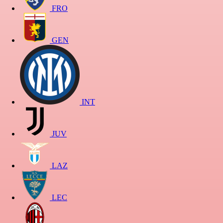
FRO
GEN
INT
JUV
LAZ
LEC