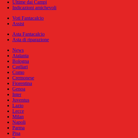
Ultime dai Campi
Indicazioni amichevoli
Voti Fantacalcio
Assist
Asta Fantacalcio
Asta di riparazione
News
Atalanta
Bologna
Cagliari
Como
Cremonese
Fiorentina
Genoa
Inter
Juventus
Lazio
Lecce
Milan
Napoli
Parma
Pisa