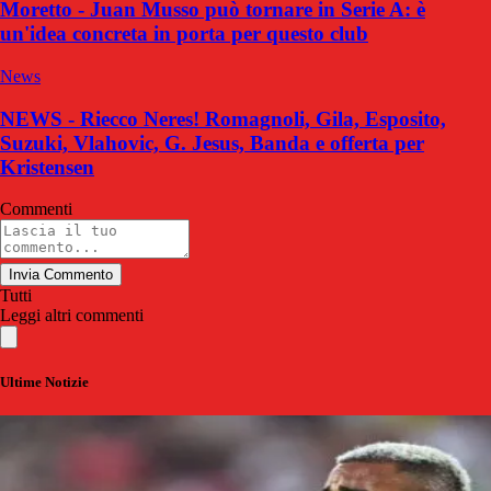
Moretto - Juan Musso può tornare in Serie A: è
un'idea concreta in porta per questo club
News
NEWS - Riecco Neres! Romagnoli, Gila, Esposito,
Suzuki, Vlahovic, G. Jesus, Banda e offerta per
Kristensen
Commenti
Invia Commento
Tutti
Leggi altri commenti
Ultime Notizie