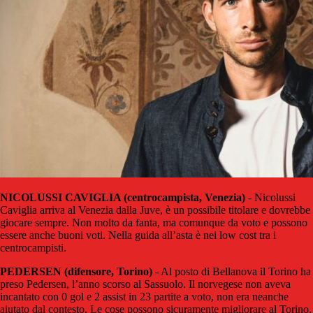
NICOLUSSI CAVIGLIA (centrocampista, Venezia)
- Nicolussi
Caviglia arriva al Venezia dalla Juve, è un possibile titolare e dovrebbe
giocare sempre. Non molto da fanta, ma comunque da voto e possono
essere anche buoni voti. Nella guida all’asta è nei low cost tra i
centrocampisti.
PEDERSEN (difensore, Torino)
- Al posto di Bellanova il Torino ha
preso Pedersen, l’anno scorso al Sassuolo. Il norvegese non aveva
incantato con 0 gol e 2 assist in 23 partite a voto, non era neanche
aiutato dal contesto. Le cose possono sicuramente migliorare al Torino,