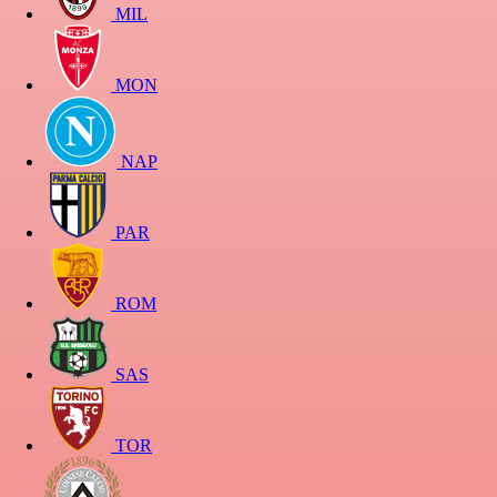
MIL
MON
NAP
PAR
ROM
SAS
TOR