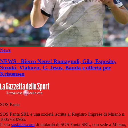
News
NEWS - Riecco Neres! Romagnoli, Gila, Esposito,
Suzuki, Vlahovic, G. Jesus, Banda e offerta per
Kristensen
SOS Fanta
SOS Fanta SRL è una società iscritta al Registro Imprese di Milano n.
10057610965.
Il sito
sosfanta.com
di titolarità di SOS Fanta SRL, con sede a Milano,