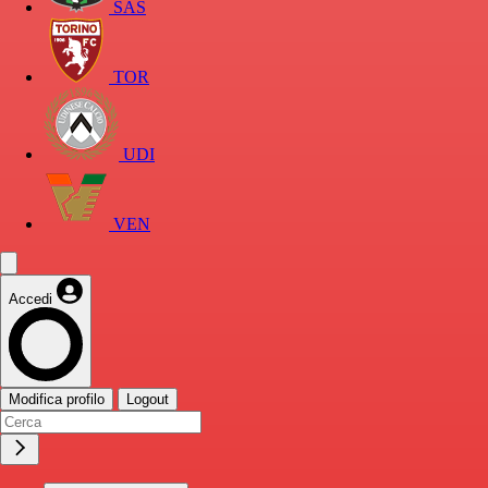
SAS
TOR
UDI
VEN
Accedi
Modifica profilo
Logout