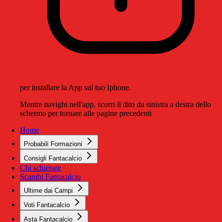
per installare la App sul tuo Iphone.
Mentre navighi nell'app, scorri il dito da sinistra a destra dello
schermo per tornare alle pagine precedenti
Home
Probabili Formazioni
Consigli Fantacalcio
Chi schierare
Scambi Fantacalcio
Ultime dai Campi
Voti Fantacalcio
Asta Fantacalcio