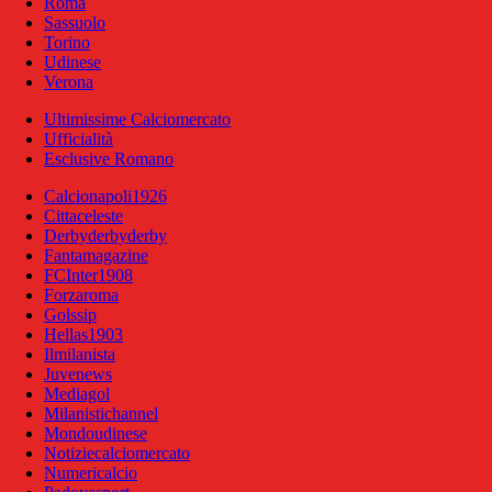
Roma
Sassuolo
Torino
Udinese
Verona
Ultimissime Calciomercato
Ufficialità
Esclusive Romano
Calcionapoli1926
Cittaceleste
Derbyderbyderby
Fantamagazine
FCInter1908
Forzaroma
Golssip
Hellas1903
Ilmilanista
Juvenews
Mediagol
Milanistichannel
Mondoudinese
Notiziecalciomercato
Numericalcio