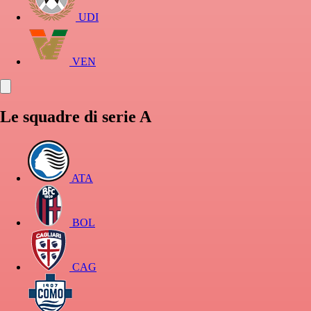
UDI
VEN
Le squadre di serie A
ATA
BOL
CAG