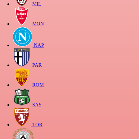
MIL
MON
NAP
PAR
ROM
SAS
TOR