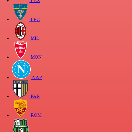
LAZ
LEC
MIL
MON
NAP
PAR
ROM