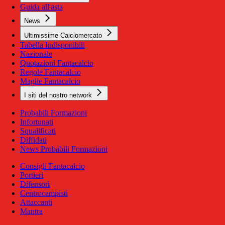
Guida all'asta
News
Ultimissime Calciomercato
Tabella Indisponibili
Nazionale
Quotazioni Fantacalcio
Regole Fantacalcio
Maglie Fantacalcio
I siti del nostro network
Probabili Formazioni
Infortunati
Squalificati
Diffidati
News Probabili Formazioni
Consigli Fantacalcio
Portieri
Difensori
Centrocampisti
Attaccanti
Mantra