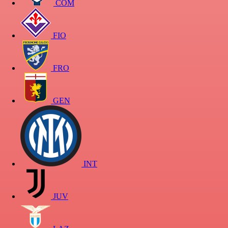
COM
FIO
FRO
GEN
INT
JUV