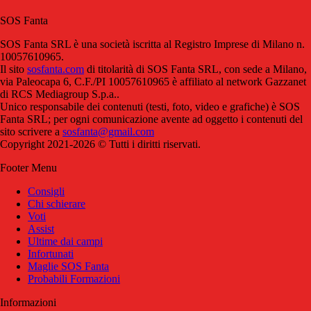
SOS Fanta
SOS Fanta SRL è una società iscritta al Registro Imprese di Milano n.
10057610965.
Il sito
sosfanta.com
di titolarità di SOS Fanta SRL, con sede a Milano,
via Paleocapa 6, C.F./PI 10057610965 è affiliato al network Gazzanet
di RCS Mediagroup S.p.a..
Unico responsabile dei contenuti (testi, foto, video e grafiche) è SOS
Fanta SRL; per ogni comunicazione avente ad oggetto i contenuti del
sito scrivere a
sosfanta@gmail.com
Copyright 2021-2026 © Tutti i diritti riservati.
Footer Menu
Consigli
Chi schierare
Voti
Assist
Ultime dai campi
Infortunati
Maglie SOS Fanta
Probabili Formazioni
Informazioni