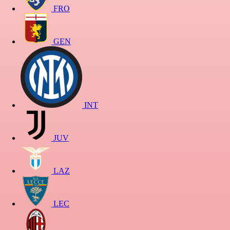
FRO
GEN
INT
JUV
LAZ
LEC