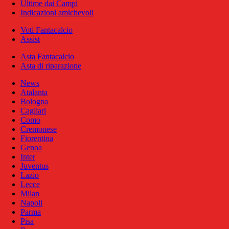
Ultime dai Campi
Indicazioni amichevoli
Voti Fantacalcio
Assist
Asta Fantacalcio
Asta di riparazione
News
Atalanta
Bologna
Cagliari
Como
Cremonese
Fiorentina
Genoa
Inter
Juventus
Lazio
Lecce
Milan
Napoli
Parma
Pisa