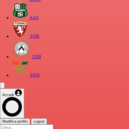
SAS
TOR
UDI
VEN
Accedi
Modifica profilo
Logout