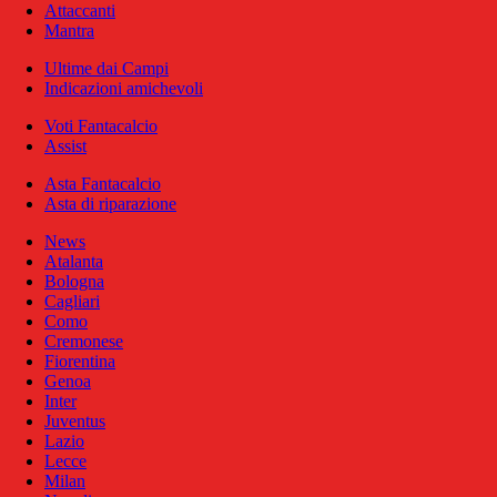
Attaccanti
Mantra
Ultime dai Campi
Indicazioni amichevoli
Voti Fantacalcio
Assist
Asta Fantacalcio
Asta di riparazione
News
Atalanta
Bologna
Cagliari
Como
Cremonese
Fiorentina
Genoa
Inter
Juventus
Lazio
Lecce
Milan