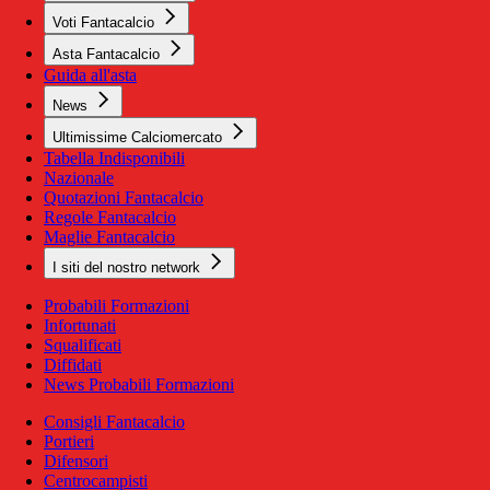
Voti Fantacalcio
Asta Fantacalcio
Guida all'asta
News
Ultimissime Calciomercato
Tabella Indisponibili
Nazionale
Quotazioni Fantacalcio
Regole Fantacalcio
Maglie Fantacalcio
I siti del nostro network
Probabili Formazioni
Infortunati
Squalificati
Diffidati
News Probabili Formazioni
Consigli Fantacalcio
Portieri
Difensori
Centrocampisti