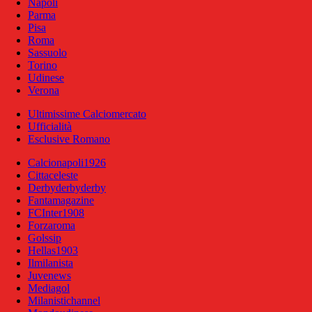
Napoli
Parma
Pisa
Roma
Sassuolo
Torino
Udinese
Verona
Ultimissime Calciomercato
Ufficialità
Esclusive Romano
Calcionapoli1926
Cittaceleste
Derbyderbyderby
Fantamagazine
FCInter1908
Forzaroma
Golssip
Hellas1903
Ilmilanista
Juvenews
Mediagol
Milanistichannel