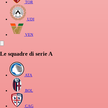
TOR
UDI
VEN
Le squadre di serie A
ATA
BOL
CAG