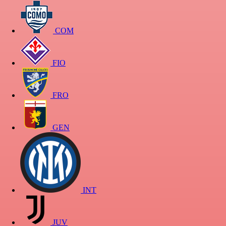
COM
FIO
FRO
GEN
INT
JUV