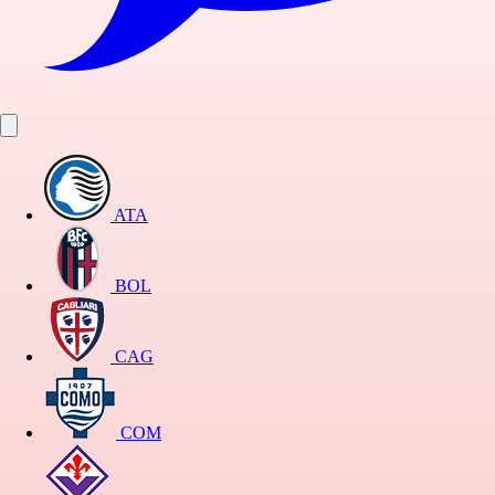
ATA
BOL
CAG
COM