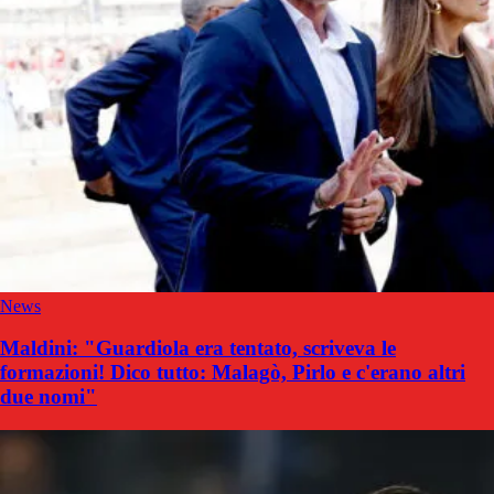
News
Maldini: "Guardiola era tentato, scriveva le
formazioni! Dico tutto: Malagò, Pirlo e c'erano altri
due nomi"