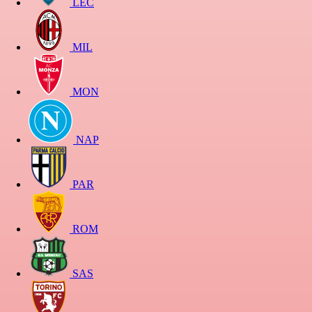
LEC
MIL
MON
NAP
PAR
ROM
SAS