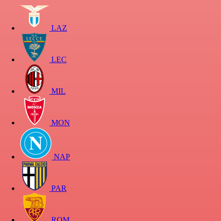
LAZ
LEC
MIL
MON
NAP
PAR
ROM