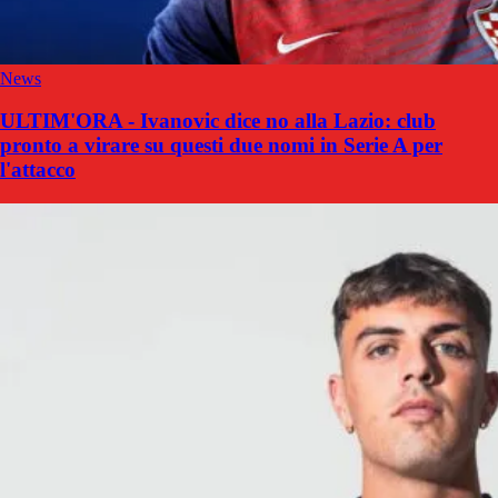
News
ULTIM'ORA - Ivanovic dice no alla Lazio: club
pronto a virare su questi due nomi in Serie A per
l'attacco