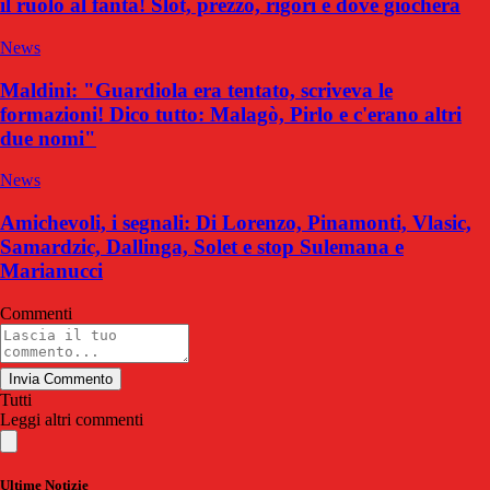
il ruolo al fanta! Slot, prezzo, rigori e dove giocherà
News
Maldini: "Guardiola era tentato, scriveva le
formazioni! Dico tutto: Malagò, Pirlo e c'erano altri
due nomi"
News
Amichevoli, i segnali: Di Lorenzo, Pinamonti, Vlasic,
Samardzic, Dallinga, Solet e stop Sulemana e
Marianucci
Commenti
Invia Commento
Tutti
Leggi altri commenti
Ultime Notizie