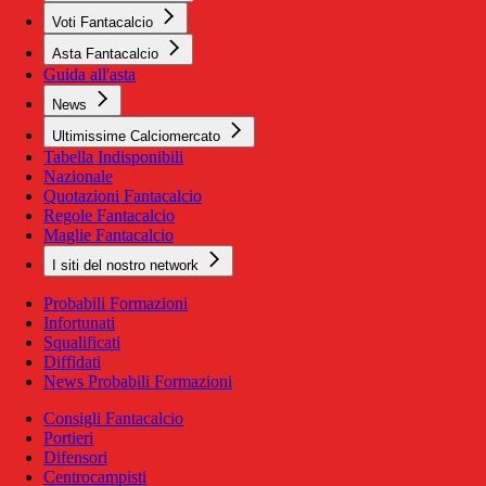
Voti Fantacalcio
Asta Fantacalcio
Guida all'asta
News
Ultimissime Calciomercato
Tabella Indisponibili
Nazionale
Quotazioni Fantacalcio
Regole Fantacalcio
Maglie Fantacalcio
I siti del nostro network
Probabili Formazioni
Infortunati
Squalificati
Diffidati
News Probabili Formazioni
Consigli Fantacalcio
Portieri
Difensori
Centrocampisti