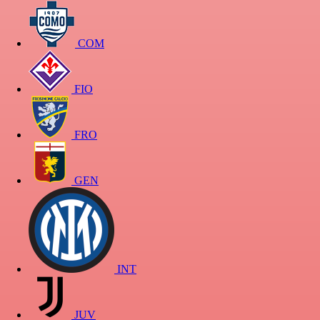
COM
FIO
FRO
GEN
INT
JUV