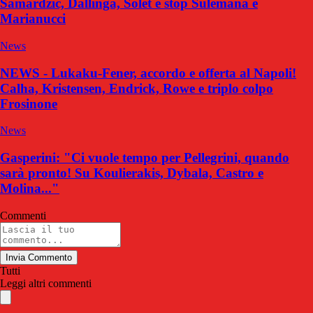
Samardzic, Dallinga, Solet e stop Sulemana e
Marianucci
News
NEWS - Lukaku-Fener, accordo e offerta al Napoli!
Calha, Kristensen, Endrick, Rowe e triplo colpo
Frosinone
News
Gasperini: "Ci vuole tempo per Pellegrini, quando
sarà pronto! Su Koulierakis, Dybala, Castro e
Molina..."
Commenti
Invia Commento
Tutti
Leggi altri commenti