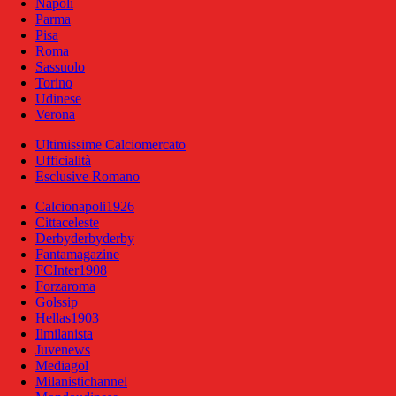
Napoli
Parma
Pisa
Roma
Sassuolo
Torino
Udinese
Verona
Ultimissime Calciomercato
Ufficialità
Esclusive Romano
Calcionapoli1926
Cittaceleste
Derbyderbyderby
Fantamagazine
FCInter1908
Forzaroma
Golssip
Hellas1903
Ilmilanista
Juvenews
Mediagol
Milanistichannel