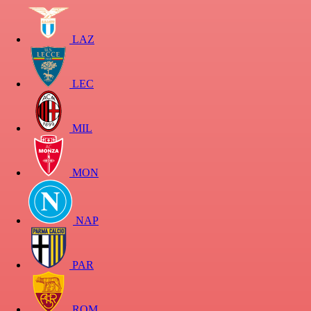
LAZ
LEC
MIL
MON
NAP
PAR
ROM