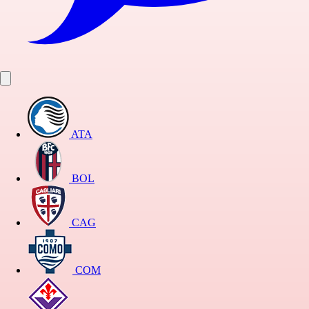
ATA
BOL
CAG
COM