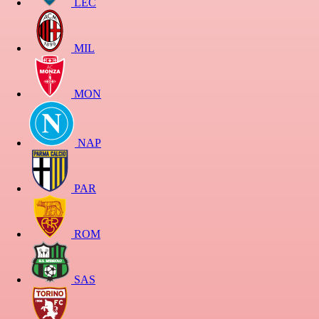
LEC
MIL
MON
NAP
PAR
ROM
SAS