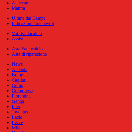
Attaccanti
Mantra
Ultime dai Campi
Indicazioni amichevoli
Voti Fantacalcio
Assist
Asta Fantacalcio
Asta di riparazione
News
Atalanta
Bologna
Cagliari
Como
Cremonese
Fiorentina
Genoa
Inter
Juventus
Lazio
Lecce
Milan