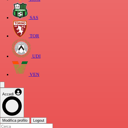
SAS
TOR
UDI
VEN
Accedi
Modifica profilo
Logout