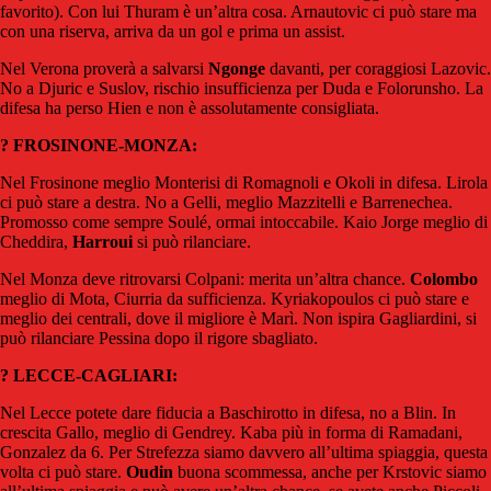
favorito). Con lui Thuram è un’altra cosa. Arnautovic ci può stare ma
con una riserva, arriva da un gol e prima un assist.
Nel Verona proverà a salvarsi
Ngonge
davanti, per coraggiosi Lazovic.
No a Djuric e Suslov, rischio insufficienza per Duda e Folorunsho. La
difesa ha perso Hien e non è assolutamente consigliata.
? FROSINONE-MONZA:
Nel Frosinone meglio Monterisi di Romagnoli e Okoli in difesa. Lirola
ci può stare a destra. No a Gelli, meglio Mazzitelli e Barrenechea.
Promosso come sempre Soulé, ormai intoccabile. Kaio Jorge meglio di
Cheddira,
Harroui
si può rilanciare.
Nel Monza deve ritrovarsi Colpani: merita un’altra chance.
Colombo
meglio di Mota, Ciurria da sufficienza. Kyriakopoulos ci può stare e
meglio dei centrali, dove il migliore è Marì. Non ispira Gagliardini, si
può rilanciare Pessina dopo il rigore sbagliato.
? LECCE-CAGLIARI:
Nel Lecce potete dare fiducia a Baschirotto in difesa, no a Blin. In
crescita Gallo, meglio di Gendrey. Kaba più in forma di Ramadani,
Gonzalez da 6. Per Strefezza siamo davvero all’ultima spiaggia, questa
volta ci può stare.
Oudin
buona scommessa, anche per Krstovic siamo