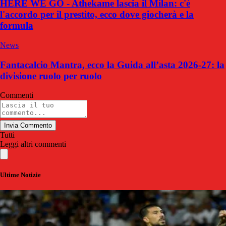
HERE WE GO - Athekame lascia il Milan: c'è
l'accordo per il prestito, ecco dove giocherà e la
formula
News
Fantacalcio Mantra, ecco la Guida all’asta 2026-27: la
divisione ruolo per ruolo
Commenti
Invia Commento
Tutti
Leggi altri commenti
Ultime Notizie