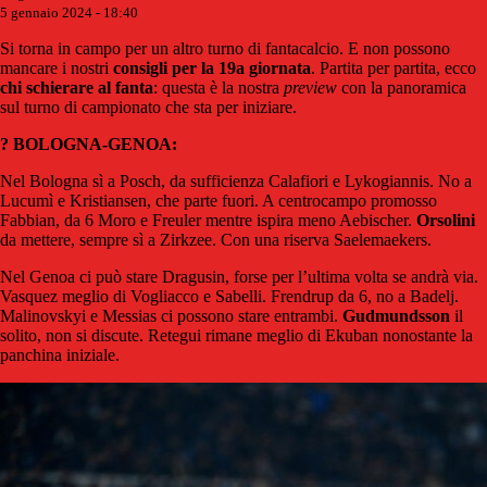
5 gennaio 2024 - 18:40
Si torna in campo per un altro turno di fantacalcio. E non possono
mancare i nostri
consigli per la 19a giornata
. Partita per partita, ecco
chi schierare al fanta
: questa è la nostra
preview
con la panoramica
sul turno di campionato che sta per iniziare.
?
BOLOGNA-GENOA:
Nel Bologna sì a Posch, da sufficienza Calafiori e Lykogiannis. No a
Lucumì e Kristiansen, che parte fuori. A centrocampo promosso
Fabbian, da 6 Moro e Freuler mentre ispira meno Aebischer.
Orsolini
da mettere, sempre sì a Zirkzee. Con una riserva Saelemaekers.
Nel Genoa ci può stare Dragusin, forse per l’ultima volta se andrà via.
Vasquez meglio di Vogliacco e Sabelli. Frendrup da 6, no a Badelj.
Malinovskyi e Messias ci possono stare entrambi.
Gudmundsson
il
solito, non si discute. Retegui rimane meglio di Ekuban nonostante la
panchina iniziale.