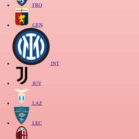
FRO
GEN
INT
JUV
LAZ
LEC