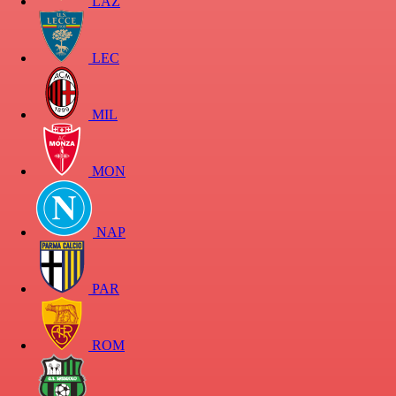
LAZ
LEC
MIL
MON
NAP
PAR
ROM