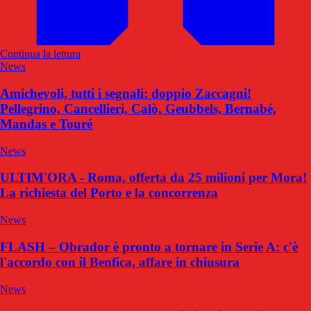
Continua la lettura
News
Amichevoli, tutti i segnali: doppio Zaccagni!
Pellegrino, Cancellieri, Calò, Geubbels, Bernabé,
Mandas e Touré
News
ULTIM'ORA - Roma, offerta da 25 milioni per Mora!
La richiesta del Porto e la concorrenza
News
FLASH – Obrador è pronto a tornare in Serie A: c'è
l'accordo con il Benfica, affare in chiusura
News