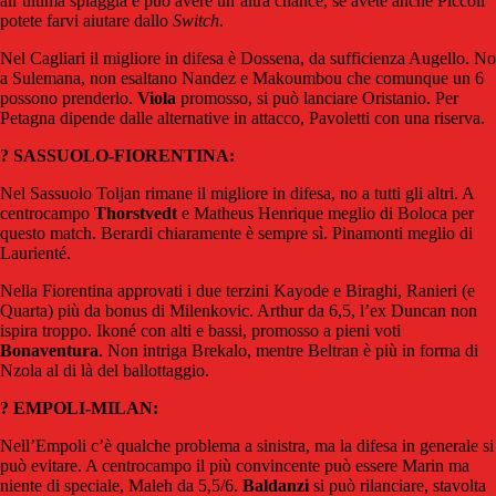
all’ultima spiaggia e può avere un’altra chance, se avete anche Piccoli
potete farvi aiutare dallo
Switch
.
Nel Cagliari il migliore in difesa è Dossena, da sufficienza Augello. No
a Sulemana, non esaltano Nandez e Makoumbou che comunque un 6
possono prenderlo.
Viola
promosso, si può lanciare Oristanio. Per
Petagna dipende dalle alternative in attacco, Pavoletti con una riserva.
? SASSUOLO-FIORENTINA:
Nel Sassuolo Toljan rimane il migliore in difesa, no a tutti gli altri. A
centrocampo
Thorstvedt
e Matheus Henrique meglio di Boloca per
questo match. Berardi chiaramente è sempre sì. Pinamonti meglio di
Laurienté.
Nella Fiorentina approvati i due terzini Kayode e Biraghi, Ranieri (e
Quarta) più da bonus di Milenkovic. Arthur da 6,5, l’ex Duncan non
ispira troppo. Ikoné con alti e bassi, promosso a pieni voti
Bonaventura
. Non intriga Brekalo, mentre Beltran è più in forma di
Nzola al di là del ballottaggio.
? EMPOLI-MILAN:
Nell’Empoli c’è qualche problema a sinistra, ma la difesa in generale si
può evitare. A centrocampo il più convincente può essere Marin ma
niente di speciale, Maleh da 5,5/6.
Baldanzi
si può rilanciare, stavolta