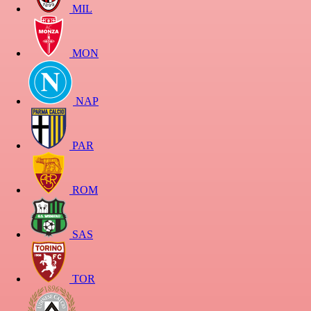
MIL
MON
NAP
PAR
ROM
SAS
TOR