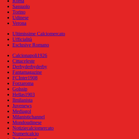
Roma
Sassuolo
Torino
Udinese
Verona
Ultimissime Calciomercato
Ufficialità
Esclusive Romano
Calcionapoli1926
Cittaceleste
Derbyderbyderby
Fantamagazine
FCInter1908
Forzaroma
Golssip
Hellas1903
Ilmilanista
Juvenews
Mediagol
Milanistichannel
Mondoudinese
Notiziecalciomercato
Numericalcio