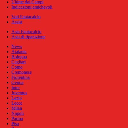
Ultime dai Campi
Indicazioni amichevoli
Voti Fantacalcio
Assist
Asta Fantacalcio
Asta di riparazione
News
Atalanta
Bologna
Cagliari
Como
Cremonese
Fiorentina
Genoa
Inter
Juventus
Lazio
Lecce
Milan
Napoli
Parma
Pisa