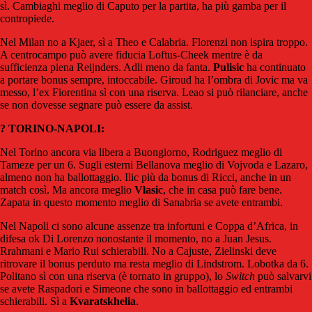
sì. Cambiaghi meglio di Caputo per la partita, ha più gamba per il
contropiede.
Nel Milan no a Kjaer, sì a Theo e Calabria. Florenzi non ispira troppo.
A centrocampo può avere fiducia Loftus-Cheek mentre è da
sufficienza piena Reijnders. Adli meno da fanta.
Pulisic
ha continuato
a portare bonus sempre, intoccabile. Giroud ha l’ombra di Jovic ma va
messo, l’ex Fiorentina sì con una riserva. Leao si può rilanciare, anche
se non dovesse segnare può essere da assist.
? TORINO-NAPOLI:
Nel Torino ancora via libera a Buongiorno, Rodriguez meglio di
Tameze per un 6. Sugli esterni Bellanova meglio di Vojvoda e Lazaro,
almeno non ha ballottaggio. Ilic più da bonus di Ricci, anche in un
match così. Ma ancora meglio
Vlasic
, che in casa può fare bene.
Zapata in questo momento meglio di Sanabria se avete entrambi.
Nel Napoli ci sono alcune assenze tra infortuni e Coppa d’Africa, in
difesa ok Di Lorenzo nonostante il momento, no a Juan Jesus.
Rrahmani e Mario Rui schierabili. No a Cajuste, Zielinski deve
ritrovare il bonus perduto ma resta meglio di Lindstrom. Lobotka da 6.
Politano sì con una riserva (è tornato in gruppo), lo
Switch
può salvarvi
se avete Raspadori e Simeone che sono in ballottaggio ed entrambi
schierabili. Sì a
Kvaratskhelia
.