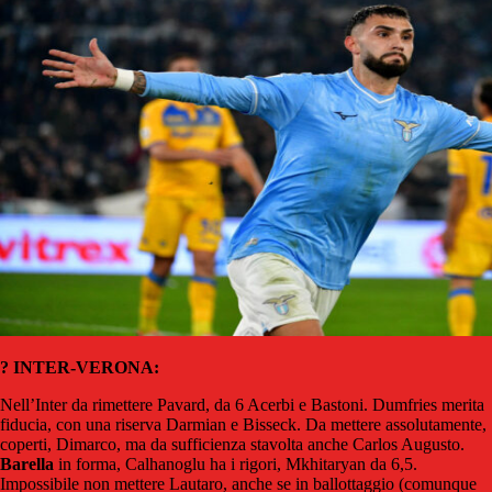
?
INTER-VERONA:
Nell’Inter da rimettere Pavard, da 6 Acerbi e Bastoni. Dumfries merita
fiducia, con una riserva Darmian e Bisseck. Da mettere assolutamente,
coperti, Dimarco, ma da sufficienza stavolta anche Carlos Augusto.
Barella
in forma, Calhanoglu ha i rigori, Mkhitaryan da 6,5.
Impossibile non mettere Lautaro, anche se in ballottaggio (comunque