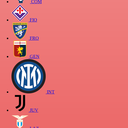
COM
FIO
FRO
GEN
INT
JUV