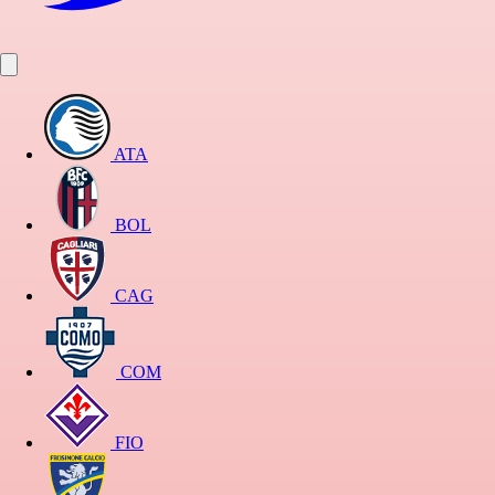
ATA
BOL
CAG
COM
FIO