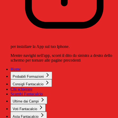
per installare la App sul tuo Iphone.
Mentre navighi nell'app, scorri il dito da sinistra a destra dello
schermo per tornare alle pagine precedenti
Home
Probabili Formazioni
Consigli Fantacalcio
Chi schierare
Scambi Fantacalcio
Ultime dai Campi
Voti Fantacalcio
Asta Fantacalcio