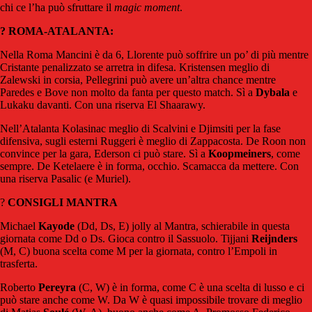
chi ce l’ha può sfruttare il
magic
moment
.
? ROMA-ATALANTA:
Nella Roma Mancini è da 6, Llorente può soffrire un po’ di più mentre
Cristante penalizzato se arretra in difesa. Kristensen meglio di
Zalewski in corsia, Pellegrini può avere un’altra chance mentre
Paredes e Bove non molto da fanta per questo match. Sì a
Dybala
e
Lukaku davanti. Con una riserva El Shaarawy.
Nell’Atalanta Kolasinac meglio di Scalvini e Djimsiti per la fase
difensiva, sugli esterni Ruggeri è meglio di Zappacosta. De Roon non
convince per la gara, Ederson ci può stare. Sì a
Koopmeiners
, come
sempre. De Ketelaere è in forma, occhio. Scamacca da mettere. Con
una riserva Pasalic (e Muriel).
?
CONSIGLI MANTRA
Michael
Kayode
(Dd, Ds, E) jolly al Mantra, schierabile in questa
giornata come Dd o Ds. Gioca contro il Sassuolo. Tijjani
Reijnders
(M, C) buona scelta come M per la giornata, contro l’Empoli in
trasferta.
Roberto
Pereyra
(C, W) è in forma, come C è una scelta di lusso e ci
può stare anche come W. Da W è quasi impossibile trovare di meglio