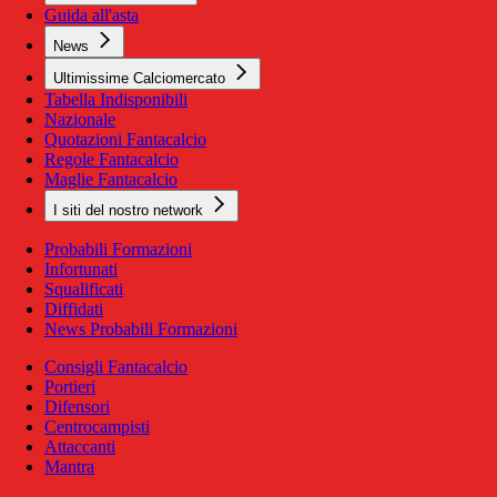
Guida all'asta
News
Ultimissime Calciomercato
Tabella Indisponibili
Nazionale
Quotazioni Fantacalcio
Regole Fantacalcio
Maglie Fantacalcio
I siti del nostro network
Probabili Formazioni
Infortunati
Squalificati
Diffidati
News Probabili Formazioni
Consigli Fantacalcio
Portieri
Difensori
Centrocampisti
Attaccanti
Mantra