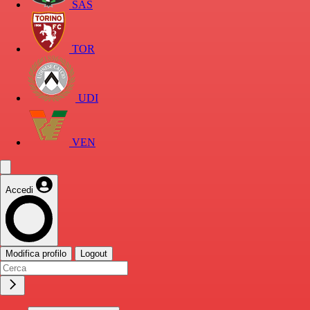
SAS
TOR
UDI
VEN
Accedi
Modifica profilo
Logout