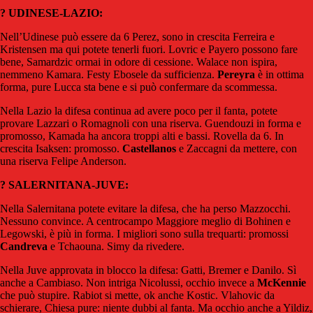
? UDINESE-LAZIO:
Nell’Udinese può essere da 6 Perez, sono in crescita Ferreira e
Kristensen ma qui potete tenerli fuori. Lovric e Payero possono fare
bene, Samardzic ormai in odore di cessione. Walace non ispira,
nemmeno Kamara. Festy Ebosele da sufficienza.
Pereyra
è in ottima
forma, pure Lucca sta bene e si può confermare da scommessa.
Nella Lazio la difesa continua ad avere poco per il fanta, potete
provare Lazzari o Romagnoli con una riserva. Guendouzi in forma e
promosso, Kamada ha ancora troppi alti e bassi. Rovella da 6. In
crescita Isaksen: promosso.
Castellanos
e Zaccagni da mettere, con
una riserva Felipe Anderson.
? SALERNITANA-JUVE:
Nella Salernitana potete evitare la difesa, che ha perso Mazzocchi.
Nessuno convince. A centrocampo Maggiore meglio di Bohinen e
Legowski, è più in forma. I migliori sono sulla trequarti: promossi
Candreva
e Tchaouna. Simy da rivedere.
Nella Juve approvata in blocco la difesa: Gatti, Bremer e Danilo. Sì
anche a Cambiaso. Non intriga Nicolussi, occhio invece a
McKennie
che può stupire. Rabiot si mette, ok anche Kostic. Vlahovic da
schierare, Chiesa pure: niente dubbi al fanta. Ma occhio anche a Yildiz,