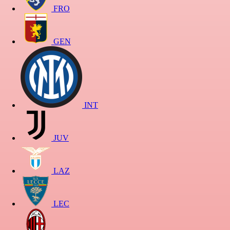
FRO
GEN
INT
JUV
LAZ
LEC