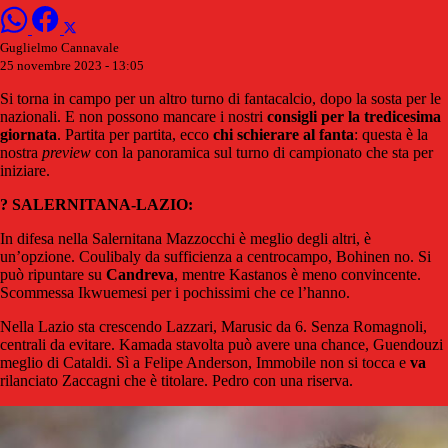
Guglielmo Cannavale
25 novembre 2023 - 13:05
Si torna in campo per un altro turno di fantacalcio, dopo la sosta per le
nazionali. E non possono mancare i nostri
consigli per la tredicesima
giornata
. Partita per partita, ecco
chi schierare al fanta
: questa è la
nostra
preview
con la panoramica sul turno di campionato che sta per
iniziare.
?
SALERNITANA-LAZIO:
In difesa nella Salernitana Mazzocchi è meglio degli altri, è
un’opzione. Coulibaly da sufficienza a centrocampo, Bohinen no. Si
può ripuntare su
Candreva
, mentre Kastanos è meno convincente.
Scommessa Ikwuemesi per i pochissimi che ce l’hanno.
Nella Lazio sta crescendo Lazzari, Marusic da 6. Senza Romagnoli,
centrali da evitare. Kamada stavolta può avere una chance, Guendouzi
meglio di Cataldi. Sì a Felipe Anderson, Immobile non si tocca e
va
rilanciato Zaccagni che è titolare. Pedro con una riserva.