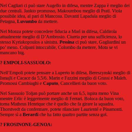
Nel Cagliari ci può stare Augello in difesa, mentre Zappa è meglio dei
due centrali. Jankto promosso, Makoumbou meglio di Prati. Viola
possibile idea, al pari di Mancosu. Davanti Lapadula meglio di
Petagna,
Luvumbo
da mettere.
Nel Monza potete concedere fiducia a Marì in difesa, Caldirola
attualmente meglio di D’Ambrosio. Ciurria per una sufficienza, lo
stesso Kyriakopoulos a sinistra.
Pessina
ci può stare, Gagliardini un
po’ meno. Colpani intoccabile, Colombo da mettere, Mota se vi
mancano big.
? EMPOLI-SASSUOLO:
Nell’Empoli potete pensare a Luperto in difesa, Bereszynski meglio di
Ismajli e Cacace da 5,5/6. Marin e Fazzini meglio di Grassi e Maleh.
Promossi Cambiaghi e
Caputo
, Cancellieri da buon voto.
Nel Sassuolo Toljan può portare anche un 6,5, ispira meno Vina
mentre Erlic è leggermente meglio di Ferrari. Boloca da buon voto,
torna Matheus Henrique che è quello che fa girare la squadra.
Thorstvedt da confermare, potete rilanciare Laurienté e Pinamonti.
Sempre sì a
Berardi
che ha fatto quattro partite senza gol.
? FROSINONE-GENOA: