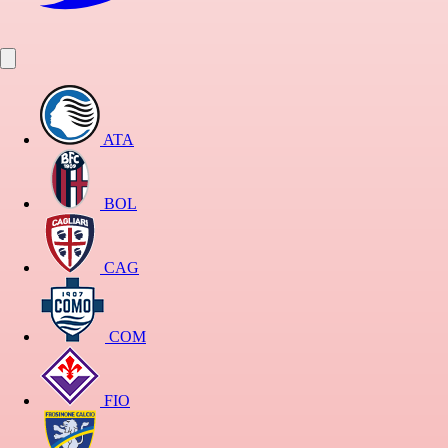
ATA
BOL
CAG
COM
FIO