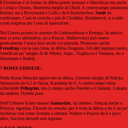
Il Frosinone è in forma, in difesa potete pensare a Marchizza ma anche
a Lirola e Oyono, Monterisi meglio di Okoli. A centrocampo promosso
Reinier, no a Brescianini e Gelli e da 6 Barrenechea.
Soulé
da
confermare, Cuni in crescita e più di Cheddira, Ibrahimovic si scalda
come sorpresa per l’asta di riparazione.
Nel Genoa pesano le assenze di Gudmundsson e Retegui. In attacco
non ci sono alternative, no a Puscas. Malinovskyi può essere
praticamente l’unica luce anche coi piazzati. Promosso anche
Frendrup
con la sua corsa, in difesa Dragusin. Gli altri ispirano meno,
Sabelli un po’ meglio di de Winter, Haps , Vogliacco e Vasquez, no a
Strootman e Badelj.
? ROMA-UDINESE:
Nella Roma Mancini approvato in difesa, Llorente meglio di Ndicka.
Spinazzola da 6,5 in fascia, Karsdorp da 6. A centrocampo torna
schierabile
Pellegrini
, ma ci stanno anche Paredes e Cristante. Lukaku
da mettere, Dybala pure.
Nell’Udinese il faro rimane
Samardzic
, da mettere. Fiducia anche a
Pereyra, rigorista. Ebosele in crescita, per il resto la difesa a tre è un po’
rischiosa così come Zemura a sinistra. Walace e Payero da 6 e poco
altro, Success davanti non ingrana.