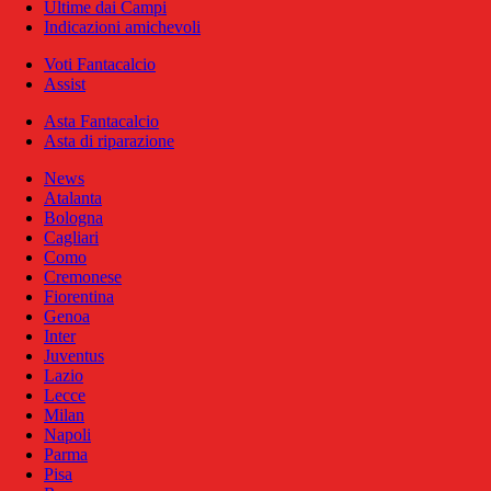
Ultime dai Campi
Indicazioni amichevoli
Voti Fantacalcio
Assist
Asta Fantacalcio
Asta di riparazione
News
Atalanta
Bologna
Cagliari
Como
Cremonese
Fiorentina
Genoa
Inter
Juventus
Lazio
Lecce
Milan
Napoli
Parma
Pisa