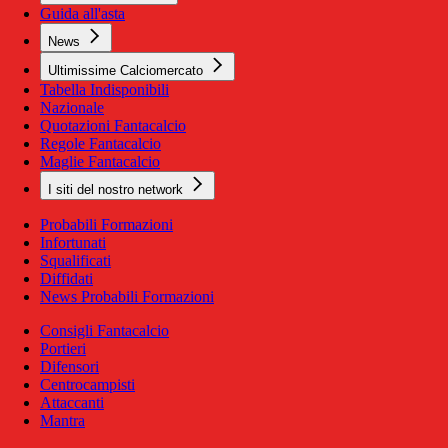
Guida all'asta
News
Ultimissime Calciomercato
Tabella Indisponibili
Nazionale
Quotazioni Fantacalcio
Regole Fantacalcio
Maglie Fantacalcio
I siti del nostro network
Probabili Formazioni
Infortunati
Squalificati
Diffidati
News Probabili Formazioni
Consigli Fantacalcio
Portieri
Difensori
Centrocampisti
Attaccanti
Mantra