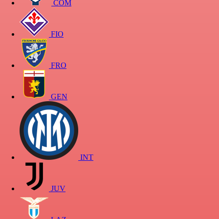
COM
FIO
FRO
GEN
INT
JUV