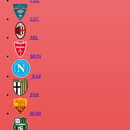
LAZ
LEC
MIL
MON
NAP
PAR
ROM