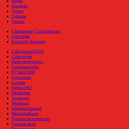
Roma
Sassuolo
Torino
Udinese
Verona
Ultimissime Calciomercato
Ufficialità
Esclusive Romano
Calcionapoli1926
Cittaceleste
Derbyderbyderby
Fantamagazine
FCInter1908
Forzaroma
Golssip
Hellas1903
Ilmilanista
Juvenews
Mediagol
Milanistichannel
Mondoudinese
Notiziecalciomercato
Numericalcio