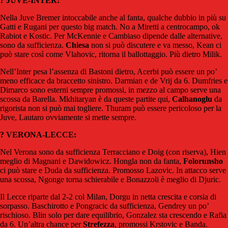
? JUVE-INTER:
Nella Juve Bremer intoccabile anche al fanta, qualche dubbio in più su
Gatti e Rugani per questo big match. No a Miretti a centrocampo, ok
Rabiot e Kostic. Per McKennie e Cambiaso dipende dalle alternative,
sono da sufficienza.
Chiesa
non si può discutere e va messo, Kean ci
può stare così come Vlahovic, ritorna il ballottaggio. Più dietro Milik.
Nell’Inter pesa l’assenza di Bastoni dietro, Acerbi può essere un po’
meno efficace da braccetto sinistro. Darmian e de Vrij da 6. Dumfries e
Dimarco sono esterni sempre promossi, in mezzo al campo serve una
scossa da Barella. Mkhitaryan è da queste partite qui,
Calhanoglu
da
rigorista non si può mai togliere. Thuram può essere pericoloso per la
Juve, Lautaro ovviamente si mette sempre.
? VERONA-LECCE:
Nel Verona sono da sufficienza Terracciano e Doig (con riserva), Hien
meglio di Magnani e Dawidowicz. Hongla non da fanta,
Folorunsho
ci può stare e Duda da sufficienza. Promosso Lazovic. In attacco serve
una scossa, Ngonge torna schierabile e Bonazzoli è meglio di Djuric.
Il Lecce riparte dal 2-2 col Milan, Dorgu in netta crescita e corsia di
sorpasso. Baschirotto e Pongracic da sufficienza, Gendrey un po’
rischioso. Blin solo per dare equilibrio, Gonzalez sta crescendo e Rafia
da 6. Un’altra chance per
Strefezza
, promossi Krstovic e Banda.