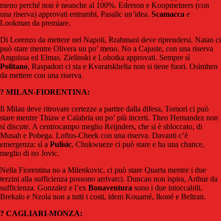
meno perché non è neanche al 100%. Ederson e Koopmeiners (con
una riserva) approvati entrambi, Pasalic un’idea.
Scamacca
e
Lookman da premiare.
Di Lorenzo da mettere nel Napoli, Rrahmani deve riprendersi. Natan ci
può stare mentre Olivera un po’ meno. No a Cajuste, con una riserva
Anguissa ed Elmas. Zielinski e Lobotka approvati. Sempre sì
Politano
, Raspadori ci sta e Kvaratskhelia non si tiene fuori. Osimhen
da mettere con una riserva.
? MILAN-FIORENTINA:
Il Milan deve ritrovare certezze a partire dalla difesa, Tomori ci può
stare mentre Thiaw e Calabria un po’ più incerti. Theo Hernandez non
si discute. A centrocampo meglio Reijnders, che si è sbloccato, di
Musah e Pobega. Loftus-Cheek con una riserva. Davanti c’è
emergenza: sì a
Pulisic
, Chukwueze ci può stare e ha una chance,
meglio di no Jovic.
Nella Fiorentina no a Milenkovic, ci può stare Quarta mentre i due
terzini alla sufficienza possono arrivarci. Duncan non ispira, Arthur da
sufficienza. Gonzalez e l’ex
Bonaventura
sono i due intoccabili,
Brekalo e Nzola non a tutti i costi, idem Kouamé, Ikoné e Beltran.
? CAGLIARI-MONZA: