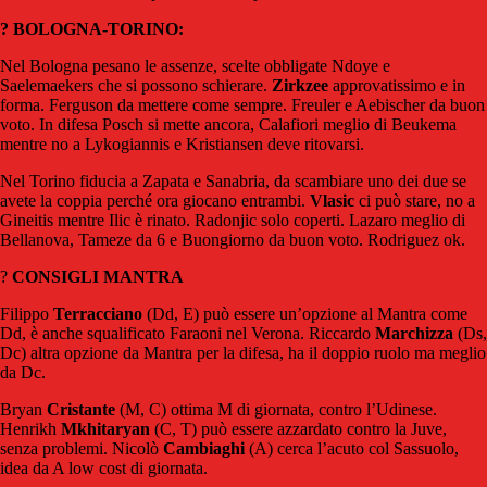
? BOLOGNA-TORINO:
Nel Bologna pesano le assenze, scelte obbligate Ndoye e
Saelemaekers che si possono schierare.
Zirkzee
approvatissimo e in
forma. Ferguson da mettere come sempre. Freuler e Aebischer da buon
voto. In difesa Posch si mette ancora, Calafiori meglio di Beukema
mentre no a Lykogiannis e Kristiansen deve ritovarsi.
Nel Torino fiducia a Zapata e Sanabria, da scambiare uno dei due se
avete la coppia perché ora giocano entrambi.
Vlasic
ci può stare, no a
Gineitis mentre Ilic è rinato. Radonjic solo coperti. Lazaro meglio di
Bellanova, Tameze da 6 e Buongiorno da buon voto. Rodriguez ok.
?
CONSIGLI MANTRA
Filippo
Terracciano
(Dd, E) può essere un’opzione al Mantra come
Dd, è anche squalificato Faraoni nel Verona. Riccardo
Marchizza
(Ds,
Dc) altra opzione da Mantra per la difesa, ha il doppio ruolo ma meglio
da Dc.
Bryan
Cristante
(M, C) ottima M di giornata, contro l’Udinese.
Henrikh
Mkhitaryan
(C, T) può essere azzardato contro la Juve,
senza problemi. Nicolò
Cambiaghi
(A) cerca l’acuto col Sassuolo,
idea da A low cost di giornata.