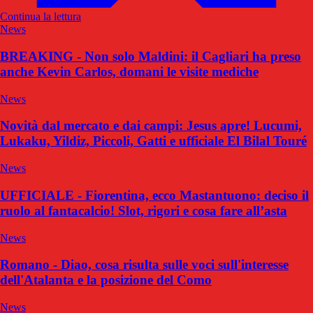
Continua la lettura
News
BREAKING - Non solo Maldini: il Cagliari ha preso
anche Kevin Carlos, domani le visite mediche
News
Novità dal mercato e dai campi: Jesus apre! Lucumi,
Lukaku, Yildiz, Piccoli, Gatti e ufficiale El Bilal Touré
News
UFFICIALE - Fiorentina, ecco Mastantuono: deciso il
ruolo al fantacalcio! Slot, rigori e cosa fare all’asta
News
Romano - Diao, cosa risulta sulle voci sull'interesse
dell'Atalanta e la posizione del Como
News