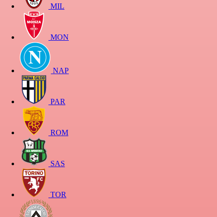
MIL
MON
NAP
PAR
ROM
SAS
TOR