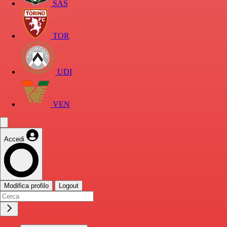
SAS
TOR
UDI
VEN
Accedi
Modifica profilo
Logout