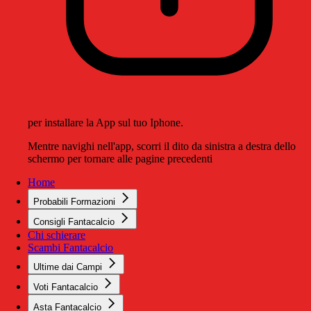
per installare la App sul tuo Iphone.
Mentre navighi nell'app, scorri il dito da sinistra a destra dello
schermo per tornare alle pagine precedenti
Home
Probabili Formazioni
Consigli Fantacalcio
Chi schierare
Scambi Fantacalcio
Ultime dai Campi
Voti Fantacalcio
Asta Fantacalcio