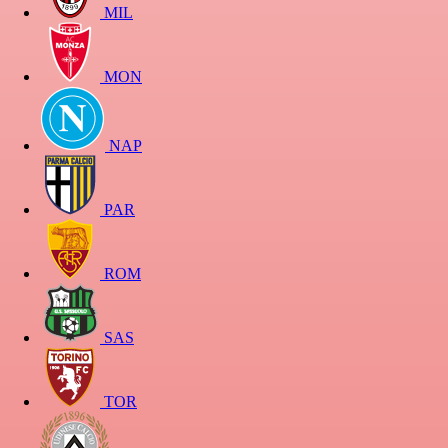
MIL
MON
NAP
PAR
ROM
SAS
TOR