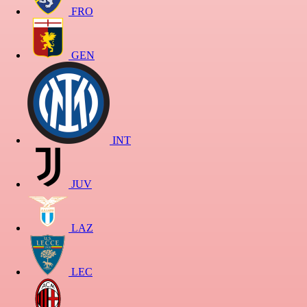
FRO
GEN
INT
JUV
LAZ
LEC