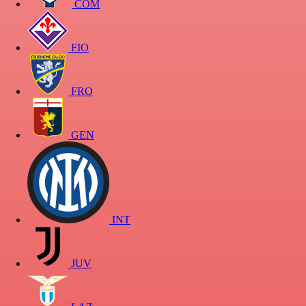
COM
FIO
FRO
GEN
INT
JUV