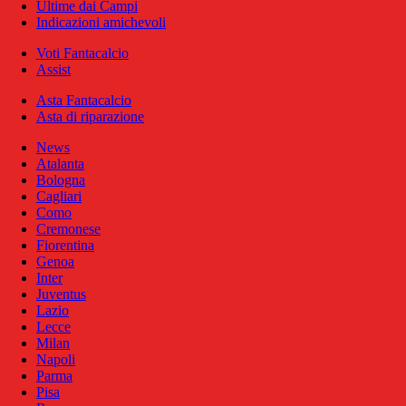
Ultime dai Campi
Indicazioni amichevoli
Voti Fantacalcio
Assist
Asta Fantacalcio
Asta di riparazione
News
Atalanta
Bologna
Cagliari
Como
Cremonese
Fiorentina
Genoa
Inter
Juventus
Lazio
Lecce
Milan
Napoli
Parma
Pisa