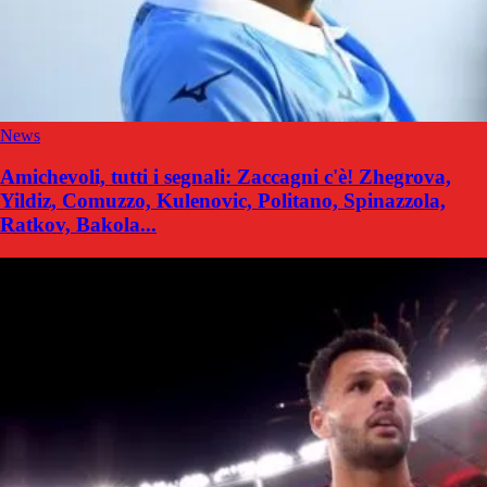
News
Amichevoli, tutti i segnali: Zaccagni c'è! Zhegrova,
Yildiz, Comuzzo, Kulenovic, Politano, Spinazzola,
Ratkov, Bakola...