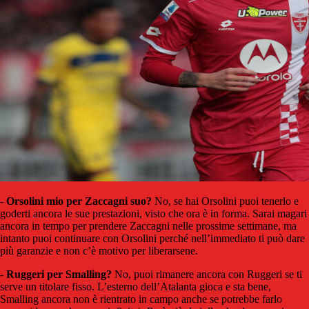
-
Orsolini mio per Zaccagni suo?
No, se hai Orsolini puoi tenerlo e
goderti ancora le sue prestazioni, visto che ora è in forma. Sarai magari
ancora in tempo per prendere Zaccagni nelle prossime settimane, ma
intanto puoi continuare con Orsolini perché nell’immediato ti può dare
più garanzie e non c’è motivo per liberarsene.
-
Ruggeri per Smalling?
No, puoi rimanere ancora con Ruggeri se ti
serve un titolare fisso. L’esterno dell’Atalanta gioca e sta bene,
Smalling ancora non è rientrato in campo anche se potrebbe farlo