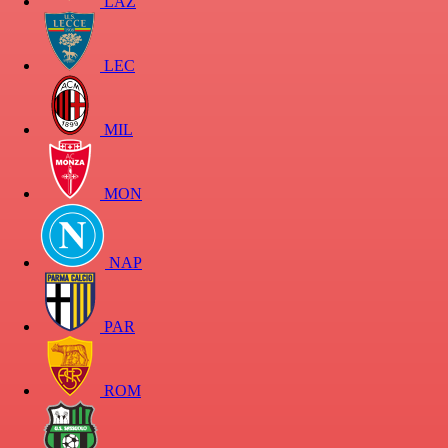
LAZ
LEC
MIL
MON
NAP
PAR
ROM