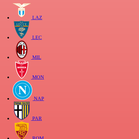
LAZ
LEC
MIL
MON
NAP
PAR
ROM