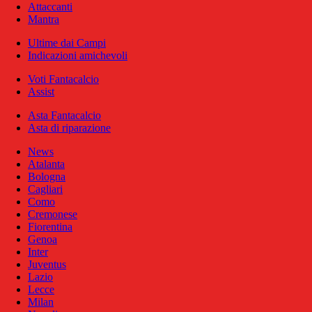
Attaccanti
Mantra
Ultime dai Campi
Indicazioni amichevoli
Voti Fantacalcio
Assist
Asta Fantacalcio
Asta di riparazione
News
Atalanta
Bologna
Cagliari
Como
Cremonese
Fiorentina
Genoa
Inter
Juventus
Lazio
Lecce
Milan