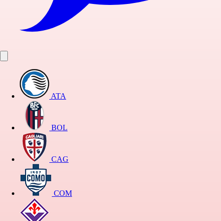
ATA
BOL
CAG
COM