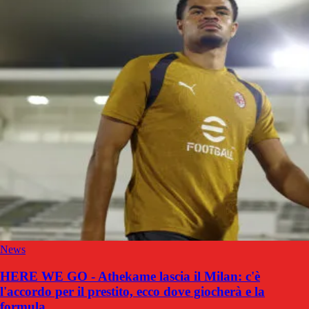
News
HERE WE GO - Athekame lascia il Milan: c'è
l'accordo per il prestito, ecco dove giocherà e la
formula