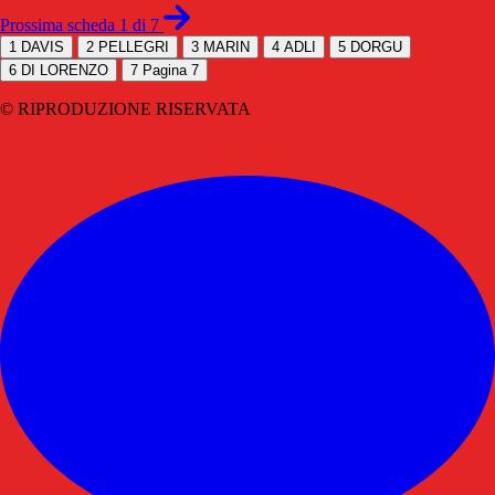
Prossima scheda 1 di 7
1
DAVIS
2
PELLEGRI
3
MARIN
4
ADLI
5
DORGU
6
DI LORENZO
7
Pagina 7
© RIPRODUZIONE RISERVATA