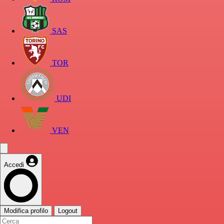
SAS
TOR
UDI
VEN
Accedi
Modifica profilo
Logout