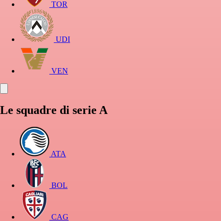
TOR
UDI
VEN
Le squadre di serie A
ATA
BOL
CAG