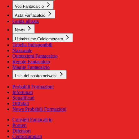
Voti Fantacalcio
Asta Fantacalcio
Guida all'asta
News
Ultimissime Calciomercato
Tabella Indisponibili
Nazionale
Quotazioni Fantacalcio
Regole Fantacalcio
Maglie Fantacalcio
I siti del nostro network
Probabili Formazioni
Infortunati
Squalificati
Diffidati
News Probabili Formazioni
Consigli Fantacalcio
Portieri
Difensori
Centrocampisti