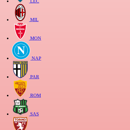
LEC
MIL
MON
NAP
PAR
ROM
SAS