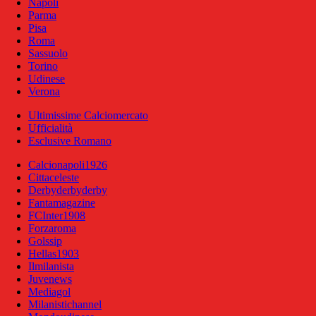
Napoli
Parma
Pisa
Roma
Sassuolo
Torino
Udinese
Verona
Ultimissime Calciomercato
Ufficialità
Esclusive Romano
Calcionapoli1926
Cittaceleste
Derbyderbyderby
Fantamagazine
FCInter1908
Forzaroma
Golssip
Hellas1903
Ilmilanista
Juvenews
Mediagol
Milanistichannel