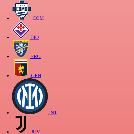
COM
FIO
FRO
GEN
INT
JUV