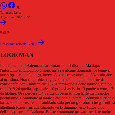
Tommaso Lerro
30 gennaio 2025 - 22:15
5 di 7
Prossima scheda 5 di 7
LOOKMAN
Il rendimento di
Ademola
Lookman
non si discute. Ma dopo
l'infortunio al ginocchio ci sono arrivate alcune domande. Si temeva
uno stop anche più lungo, invece dovrebbe cavarsela in 3/4 settimane
al massimo. Non un problema grave, ma comunque un fattore da
considerare per il fantacalcio. 6,7 la fanta-media delle ultime 5 (un po'
calato), 8,24 quella stagionale. 10 gol e 4 assist in 19 partite a voto, 17
da titolare. Ora perderà 3/4 partite di Serie A, non tante ma neanche
pochissime. Comunque al fantacalcio non dubitate: Lookman si tiene e
basta. Potete pensare di scambiarlo solo per un giocatore che garantisca
altrettanti bonus, ma difficilmente ve lo daranno visto l'infortunio
dell'attaccante dell'Atalanta. Potete comunque provarci se siete molto