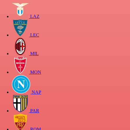
LAZ
LEC
MIL
MON
NAP
PAR
ROM