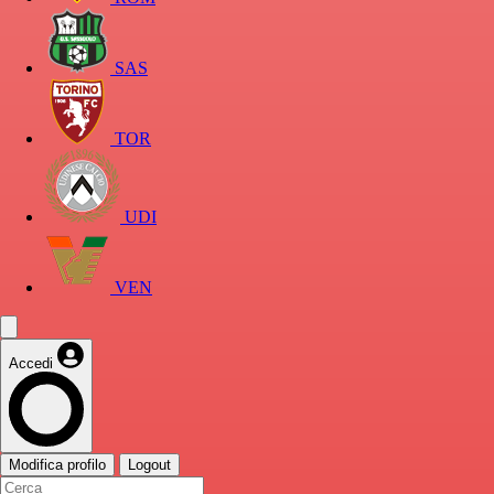
SAS
TOR
UDI
VEN
Accedi
Modifica profilo
Logout