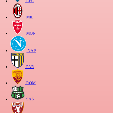
LEC
MIL
MON
NAP
PAR
ROM
SAS