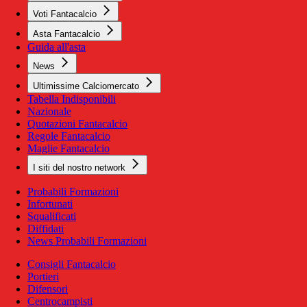
Voti Fantacalcio
Asta Fantacalcio
Guida all'asta
News
Ultimissime Calciomercato
Tabella Indisponibili
Nazionale
Quotazioni Fantacalcio
Regole Fantacalcio
Maglie Fantacalcio
I siti del nostro network
Probabili Formazioni
Infortunati
Squalificati
Diffidati
News Probabili Formazioni
Consigli Fantacalcio
Portieri
Difensori
Centrocampisti