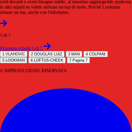
corti davanti e avete bisogno subito, al massimo aggiungendo qualcosa
in altri reparti se volete arrivare un top di ruolo. Perché Lookman
rimane un top, anche con l'infortunio.
5 di 7
Prossima scheda 5 di 7
1
VLAHOVIC
2
DOUGLAS LUIZ
3
MAN
4
COLPANI
5
LOOKMAN
6
LOFTUS-CHEEK
7
Pagina 7
© RIPRODUZIONE RISERVATA