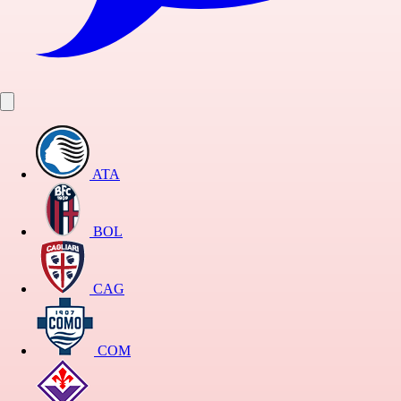
ATA
BOL
CAG
COM