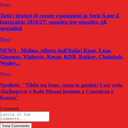
News
Tutti i tiratori di corner e punizioni in Serie A per il
fantacalcio 2026/27: squadra per squadra, gli
specialisti
News
NEWS - Molina, offerta dall’Italia! Kean, Leao,
Gimenez, Vlahovic, Kessie, KDB, Ratkov, Chalobah,
Wesley...
News
Spalletti: "Yildiz sta bene, come lo gestirò! Così vedo
Alajbegovic e Kolo Muani insieme a Conceicao e
Kenan"
Commenti
Invia Commento