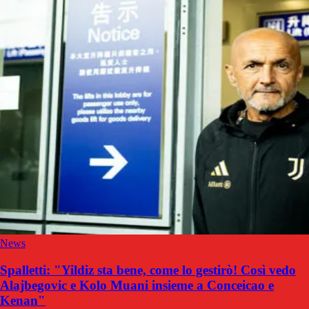
News
Spalletti: "Yildiz sta bene, come lo gestirò! Così vedo
Alajbegovic e Kolo Muani insieme a Conceicao e
Kenan"