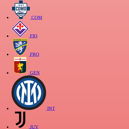
COM
FIO
FRO
GEN
INT
JUV