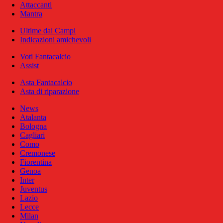
Attaccanti
Mantra
Ultime dai Campi
Indicazioni amichevoli
Voti Fantacalcio
Assist
Asta Fantacalcio
Asta di riparazione
News
Atalanta
Bologna
Cagliari
Como
Cremonese
Fiorentina
Genoa
Inter
Juventus
Lazio
Lecce
Milan