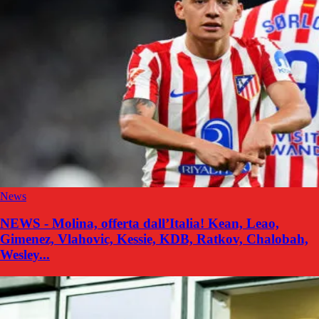
News
NEWS - Molina, offerta dall’Italia! Kean, Leao,
Gimenez, Vlahovic, Kessie, KDB, Ratkov, Chalobah,
Wesley...