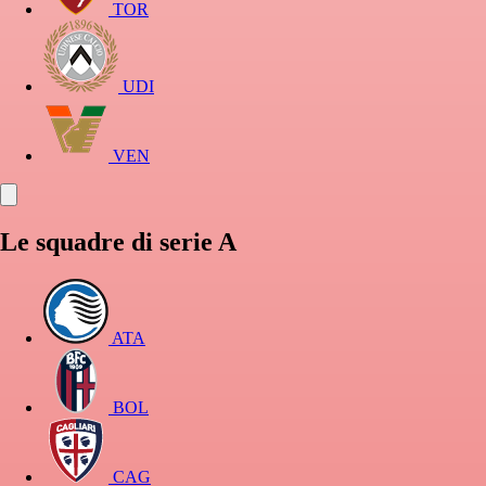
TOR
UDI
VEN
Le squadre di serie A
ATA
BOL
CAG