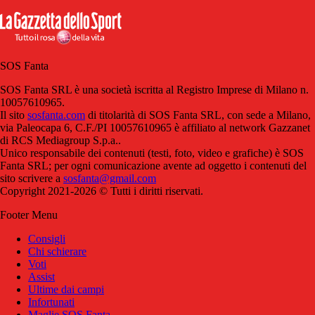
SOS Fanta
SOS Fanta SRL è una società iscritta al Registro Imprese di Milano n.
10057610965.
Il sito
sosfanta.com
di titolarità di SOS Fanta SRL, con sede a Milano,
via Paleocapa 6, C.F./PI 10057610965 è affiliato al network Gazzanet
di RCS Mediagroup S.p.a..
Unico responsabile dei contenuti (testi, foto, video e grafiche) è SOS
Fanta SRL; per ogni comunicazione avente ad oggetto i contenuti del
sito scrivere a
sosfanta@gmail.com
Copyright 2021-2026 © Tutti i diritti riservati.
Footer Menu
Consigli
Chi schierare
Voti
Assist
Ultime dai campi
Infortunati
Maglie SOS Fanta