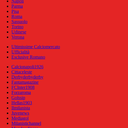
Napoli
Parma
Pisa
Roma
Sassuolo
Torino
Udinese
Verona
Ultimissime Calciomercato
Ufficialità
Esclusive Romano
Calcionapoli1926
Cittaceleste
Derbyderbyderby
Fantamagazine
FCInter1908
Forzaroma
Golssip
Hellas1903
Ilmilanista
Juvenews
Mediagol
Milanistichannel