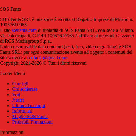
SOS Fanta
SOS Fanta SRL è una società iscritta al Registro Imprese di Milano n.
10057610965.
Il sito
sosfanta.com
di titolarità di SOS Fanta SRL, con sede a Milano,
via Paleocapa 6, C.F./PI 10057610965 è affiliato al network Gazzanet
di RCS Mediagroup S.p.a..
Unico responsabile dei contenuti (testi, foto, video e grafiche) è SOS
Fanta SRL; per ogni comunicazione avente ad oggetto i contenuti del
sito scrivere a
sosfanta@gmail.com
Copyright 2021-2026 © Tutti i diritti riservati.
Footer Menu
Consigli
Chi schierare
Voti
Assist
Ultime dai campi
Infortunati
Maglie SOS Fanta
Probabili Formazioni
Informazioni