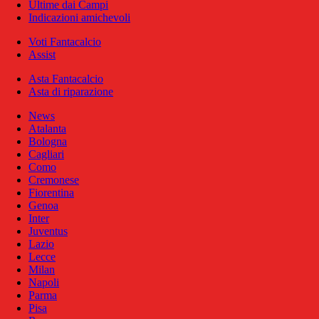
Ultime dai Campi
Indicazioni amichevoli
Voti Fantacalcio
Assist
Asta Fantacalcio
Asta di riparazione
News
Atalanta
Bologna
Cagliari
Como
Cremonese
Fiorentina
Genoa
Inter
Juventus
Lazio
Lecce
Milan
Napoli
Parma
Pisa