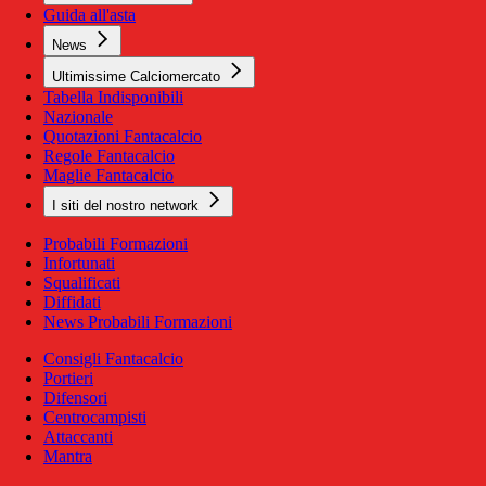
Guida all'asta
News
Ultimissime Calciomercato
Tabella Indisponibili
Nazionale
Quotazioni Fantacalcio
Regole Fantacalcio
Maglie Fantacalcio
I siti del nostro network
Probabili Formazioni
Infortunati
Squalificati
Diffidati
News Probabili Formazioni
Consigli Fantacalcio
Portieri
Difensori
Centrocampisti
Attaccanti
Mantra