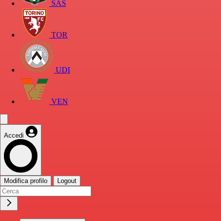
SAS
TOR
UDI
VEN
Accedi
Modifica profilo
Logout