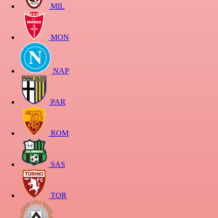
MIL
MON
NAP
PAR
ROM
SAS
TOR