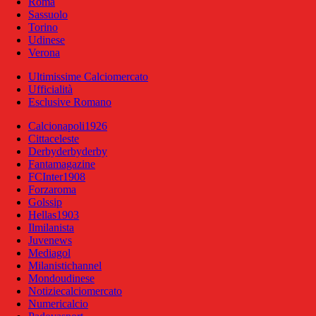
Roma
Sassuolo
Torino
Udinese
Verona
Ultimissime Calciomercato
Ufficialità
Esclusive Romano
Calcionapoli1926
Cittaceleste
Derbyderbyderby
Fantamagazine
FCInter1908
Forzaroma
Golssip
Hellas1903
Ilmilanista
Juvenews
Mediagol
Milanistichannel
Mondoudinese
Notiziecalciomercato
Numericalcio