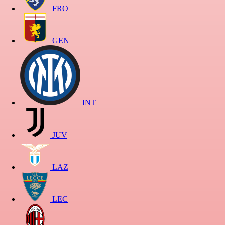
FRO
GEN
INT
JUV
LAZ
LEC