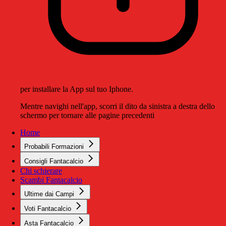
per installare la App sul tuo Iphone.
Mentre navighi nell'app, scorri il dito da sinistra a destra dello
schermo per tornare alle pagine precedenti
Home
Probabili Formazioni
Consigli Fantacalcio
Chi schierare
Scambi Fantacalcio
Ultime dai Campi
Voti Fantacalcio
Asta Fantacalcio