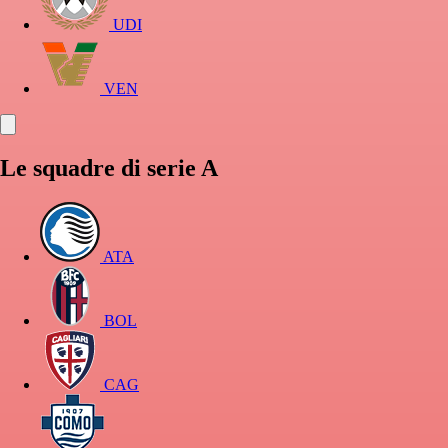
UDI
VEN
Le squadre di serie A
ATA
BOL
CAG