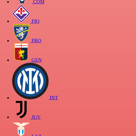
COM
FIO
FRO
GEN
INT
JUV