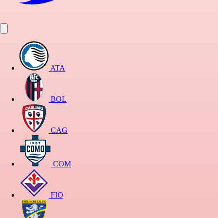
ATA
BOL
CAG
COM
FIO