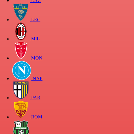
LAZ
LEC
MIL
MON
NAP
PAR
ROM