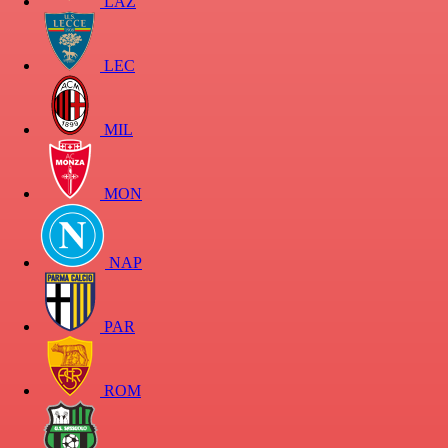
LAZ
LEC
MIL
MON
NAP
PAR
ROM