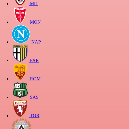
MIL
MON
NAP
PAR
ROM
SAS
TOR