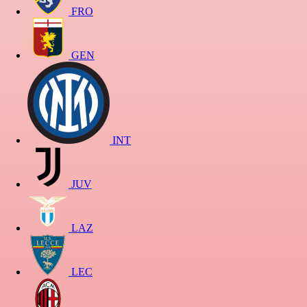
FRO
GEN
INT
JUV
LAZ
LEC