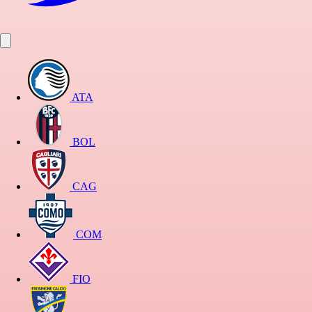
ATA
BOL
CAG
COM
FIO