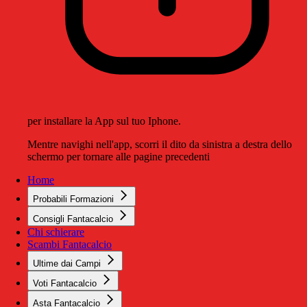
per installare la App sul tuo Iphone.
Mentre navighi nell'app, scorri il dito da sinistra a destra dello
schermo per tornare alle pagine precedenti
Home
Probabili Formazioni
Consigli Fantacalcio
Chi schierare
Scambi Fantacalcio
Ultime dai Campi
Voti Fantacalcio
Asta Fantacalcio