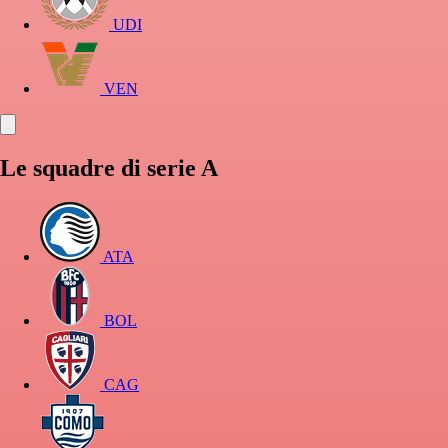
UDI
VEN
Le squadre di serie A
ATA
BOL
CAG