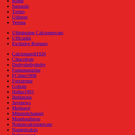
Roma
Sassuolo
Torino
Udinese
Verona
Ultimissime Calciomercato
Ufficialità
Esclusive Romano
Calcionapoli1926
Cittaceleste
Derbyderbyderby
Fantamagazine
FCInter1908
Forzaroma
Golssip
Hellas1903
Ilmilanista
Juvenews
Mediagol
Milanistichannel
Mondoudinese
Notiziecalciomercato
Numericalcio