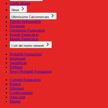
Guida all'asta
News
Ultimissime Calciomercato
Tabella Indisponibili
Nazionale
Quotazioni Fantacalcio
Regole Fantacalcio
Maglie Fantacalcio
I siti del nostro network
Probabili Formazioni
Infortunati
Squalificati
Diffidati
News Probabili Formazioni
Consigli Fantacalcio
Portieri
Difensori
Centrocampisti
Attaccanti
Mantra