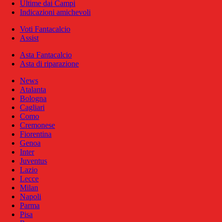
Ultime dai Campi
Indicazioni amichevoli
Voti Fantacalcio
Assist
Asta Fantacalcio
Asta di riparazione
News
Atalanta
Bologna
Cagliari
Como
Cremonese
Fiorentina
Genoa
Inter
Juventus
Lazio
Lecce
Milan
Napoli
Parma
Pisa