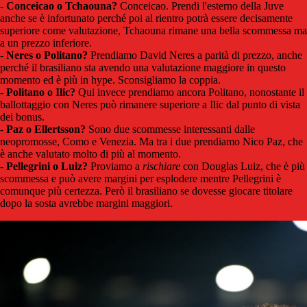
-
Conceicao o Tchaouna?
Conceicao. Prendi l'esterno della Juve
anche se è infortunato perché poi al rientro potrà essere decisamente
superiore come valutazione, Tchaouna rimane una bella scommessa ma
a un prezzo inferiore.
-
Neres o Politano?
Prendiamo David Neres a parità di prezzo, anche
perché il brasiliano sta avendo una valutazione maggiore in questo
momento ed è più in hype. Sconsigliamo la coppia.
-
Politano o Ilic?
Qui invece prendiamo ancora Politano, nonostante il
ballottaggio con Neres può rimanere superiore a Ilic dal punto di vista
dei bonus.
-
Paz o Ellertsson?
Sono due scommesse interessanti dalle
neopromosse, Como e Venezia. Ma tra i due prendiamo Nico Paz, che
è anche valutato molto di più al momento.
-
Pellegrini o Luiz?
Proviamo a
rischiare
con Douglas Luiz, che è più
scommessa e può avere margini per esplodere mentre Pellegrini è
comunque più certezza. Però il brasiliano se dovesse giocare titolare
dopo la sosta avrebbe margini maggiori.