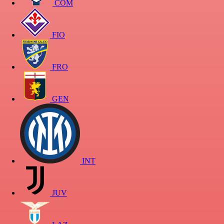
COM
FIO
FRO
GEN
INT
JUV