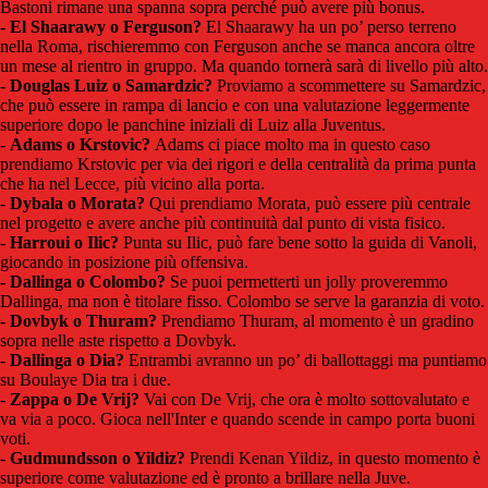
Bastoni rimane una spanna sopra perché può avere più bonus.
-
El Shaarawy o Ferguson?
El Shaarawy ha un po’ perso terreno
nella Roma, rischieremmo con Ferguson anche se manca ancora oltre
un mese al rientro in gruppo. Ma quando tornerà sarà di livello più alto.
-
Douglas Luiz o Samardzic?
Proviamo a scommettere su Samardzic,
che può essere in rampa di lancio e con una valutazione leggermente
superiore dopo le panchine iniziali di Luiz alla Juventus.
-
Adams o Krstovic?
Adams ci piace molto ma in questo caso
prendiamo Krstovic per via dei rigori e della centralità da prima punta
che ha nel Lecce, più vicino alla porta.
-
Dybala o Morata?
Qui prendiamo Morata, può essere più centrale
nel progetto e avere anche più continuità dal punto di vista fisico.
-
Harroui o Ilic?
Punta su Ilic, può fare bene sotto la guida di Vanoli,
giocando in posizione più offensiva.
-
Dallinga o Colombo?
Se puoi permetterti un jolly proveremmo
Dallinga, ma non è titolare fisso. Colombo se serve la garanzia di voto.
-
Dovbyk o Thuram?
Prendiamo Thuram, al momento è un gradino
sopra nelle aste rispetto a Dovbyk.
-
Dallinga o Dia?
Entrambi avranno un po’ di ballottaggi ma puntiamo
su Boulaye Dia tra i due.
-
Zappa o De Vrij?
Vai con De Vrij, che ora è molto sottovalutato e
va via a poco. Gioca nell'Inter e quando scende in campo porta buoni
voti.
-
Gudmundsson o Yildiz?
Prendi Kenan Yildiz, in questo momento è
superiore come valutazione ed è pronto a brillare nella Juve.