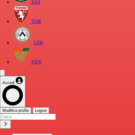
SAS
TOR
UDI
VEN
Accedi
Modifica profilo
Logout