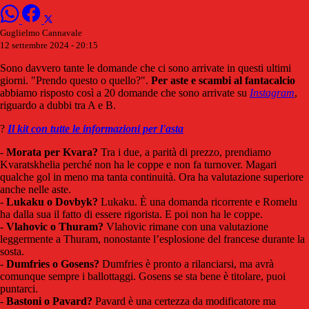
Guglielmo Cannavale
12 settembre 2024 - 20:15
Sono davvero tante le domande che ci sono arrivate in questi ultimi
giorni. "Prendo questo o quello?".
Per aste e scambi al fantacalcio
abbiamo risposto così a 20 domande che sono arrivate su
Instagram
,
riguardo a dubbi tra A e B.
?
Il kit con tutte le informazioni per l'asta
-
Morata per Kvara?
Tra i due, a parità di prezzo, prendiamo
Kvaratskhelia perché non ha le coppe e non fa turnover. Magari
qualche gol in meno ma tanta continuità. Ora ha valutazione superiore
anche nelle aste.
-
Lukaku o Dovbyk?
Lukaku. È una domanda ricorrente e Romelu
ha dalla sua il fatto di essere rigorista. E poi non ha le coppe.
-
Vlahovic o Thuram?
Vlahovic rimane con una valutazione
leggermente a Thuram, nonostante l’esplosione del francese durante la
sosta.
-
Dumfries o Gosens?
Dumfries è pronto a rilanciarsi, ma avrà
comunque sempre i ballottaggi. Gosens se sta bene è titolare, puoi
puntarci.
-
Bastoni o Pavard?
Pavard è una certezza da modificatore ma